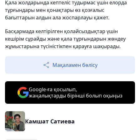
Қала жолдарында кептеліс тудырмас үшін елорда
тұрғындары мен қонақтары өз қозғалыс
бағыттарын алдын ала жоспарлауы қажет.
Басқармада келтірілген қолайсыздықтар үшін
кешірім сұрайды және қала тұрғындарын жөндеу
жұмыстарына түсіністікпен қарауға шақырады.
Мақаламен бөлісу
Google-ға қосылып,
жаңалықтарды бірінші болып оқыңыз
Камшат Сатиева