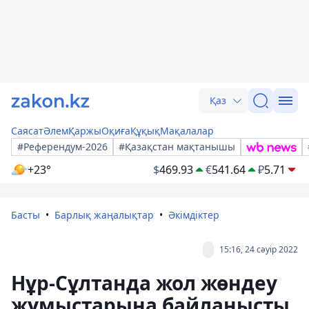
Қаз
Саясат
Әлем
Қаржы
Оқиға
Құқық
Мақалалар
#Референдум-2026
#Қазақстан мақтанышы
+23°
$
469.93
€
541.64
₽
5.71
Басты
Барлық жаңалықтар
Әкімдіктер
15:16, 24 сәуір 2022
Нұр-Сұлтанда жол жөндеу
жұмыстарына байланысты