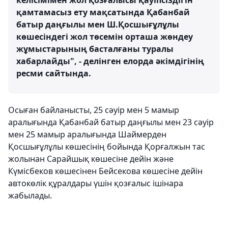
келісімімен жол қозғалысы қауіпсіздігін
қамтамасыз ету мақсатында Қабанбай
батыр даңғылы мен Ш.Қосшығұлұлы
көшесіндегі жол төсемін орташа жөндеу
жұмыстарының басталғаны туралы
хабарлайды", - делінген елорда әкімдігінің
ресми сайтында.
Осыған байланысты, 25 сәуір мен 5 мамыр
аралығында Қабанбай батыр даңғылы мен 23 сәуір
мен 25 мамыр аралығында Шаймерден
Қосшығұлұлы көшесінің бойында Қорғалжын тас
жолынан Сарайшық көшесіне дейін және
Күмісбеков көшесінен Бейсекова көшесіне дейін
автокөлік құралдары үшін қозғалыс ішінара
жабылады.