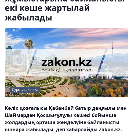
екі көше жартылай
жабылады
Сурет: zakon.kz
Көлік қозғалысы Қабанбай батыр даңғылы мен
Шаймерден Қосшығұлұлы көшесі бойынша
жолдардың орташа жөнделуіне байланысты
ішінара жабылады, деп хабарлайды Zakon.kz.