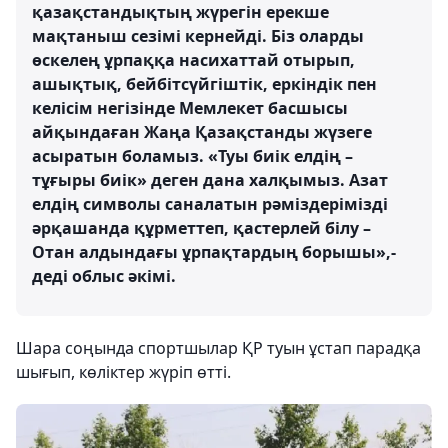
қазақстандықтың жүрегiн ерекше
мақтаныш сезiмi кернейдi. Біз оларды
өскелең ұрпаққа насихаттай отырып,
ашықтық, бейбiтсүйгiштiк, еркiндiк пен
келiсiм негiзiнде Мемлекет басшысы
айқындаған Жаңа Қазақстанды жүзеге
асыратын боламыз. «Туы биік елдің –
тұғыры биік» деген дана халқымыз. Азат
елдің символы саналатын рәміздерімізді
әрқашанда құрметтеп, қастерлей білу –
Отан алдындағы ұрпақтардың борышы»,-
деді облыс әкімі.
Шара соңында спортшылар ҚР туын ұстап парадқа
шығып, көліктер жүріп өтті.