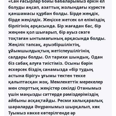
«Сан ғасырлар бойы бабаларымыз еркін ел
болуды аңсап, азаттық жолындағы күресте
қаншамасы құрбан болды. Бірде жеңдік,
бірде жеңілдік. Жеңіске жетсек ол еліміздің
бірлігінің арқасында. Бір жағадан бас, бір
жеңнен қол шығарып, бір ауыз сөзге
тоқтаған ынтымағының арқасында болды.
Жеңіліс тапсақ, ауызбіршіліктің,
ұйымшылдықтың жетіспеушілігінің
салдары болды. Ол тарихи шындық. Одан
біз сабақ алуға тиістіміз. Осыны бәрін
ескерсек бiздiң санамызда «бiр тудың
астына бiрiгу» ұғымы тектен текке
қалыптасқан жоқ. Мемлекеттiк мерекелер
мен спорттық жеңiстер секiлдi Отанымыз
үшiн маңызды сәттерде рәмiздеріміздің
айбыны асқақтайды. Ресми халықаралық
шараларда Әнұранымыз шырқалып, көк
Туымыз көкке көтерiлгенде әр