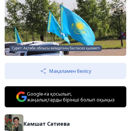
Сурет: Ақтөбе облысы әкімдігінің баспасөз қызметі
Мақаламен бөлісу
Google-ға қосылып,
жаңалықтарды бірінші болып оқыңыз
Камшат Сатиева