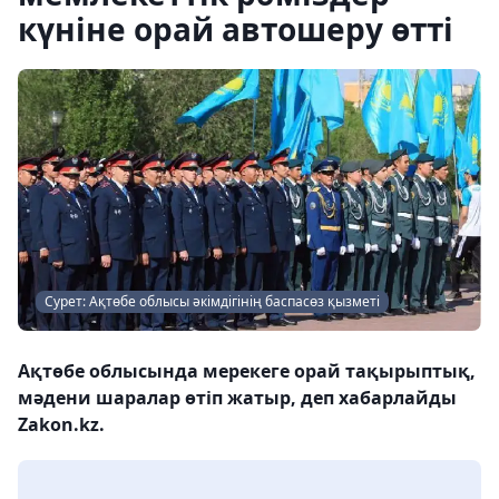
күніне орай автошеру өтті
Сурет: Ақтөбе облысы әкімдігінің баспасөз қызметі
Ақтөбе облысында мерекеге орай тақырыптық,
мәдени шаралар өтіп жатыр, деп хабарлайды
Zakon.kz.