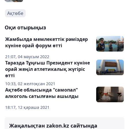
Ақтөбе
Оқи отырыңыз
Жамбылда мемлекеттік рәміздер
күніне орай форум өтті
21:07, 04 маусым 2022
Таразда Тұңғыш Президент күніне
орай жеңіл атлетикалық жүгіріс
өтті
10:33, 02 желтоқсан 2021
Ақтөбе облысында "самопал"
алкоголь сатылғаны ашылды
18:17, 12 қараша 2021
Жаңалықтан zakon.kz сайтында