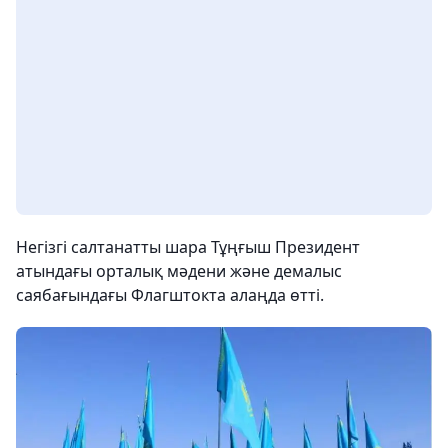
Негізгі салтанатты шара Тұңғыш Президент
атындағы орталық мәдени және демалыс
саябағындағы Флагштокта алаңда өтті.