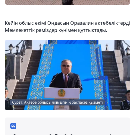
Кейін облыс әкімі Оңдасын Оразалин ақтөбеліктерді
Мемлекеттік рәміздер күнімен құттықтады.
Сурет: Ақтөбе облысы әкімдігінің баспасөз қызметі