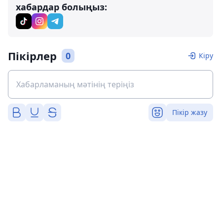
хабардар болыңыз:
Пікірлер
0
Кіру
Пікір жазу