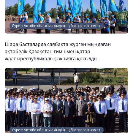
Сурет: Ақтөбе облысы әкімдігінің баспасөз қызметі
Шара басталарда саябақта жүрген мыңдаған
ақтөбелік Қазақстан гимнімен қатар
жалпыреспубликалық акцияға қосылды.
Сурет: Ақтөбе облысы әкімдігінің баспасөз қызметі