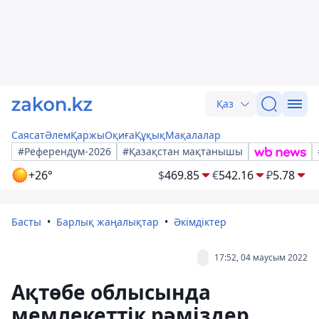
Қаз
Саясат
Әлем
Қаржы
Оқиға
Құқық
Мақалалар
#Референдум-2026
#Қазақстан мақтанышы
+26°
$
469.85
€
542.16
₽
5.78
Басты
Барлық жаңалықтар
Әкімдіктер
17:52, 04 маусым 2022
Ақтөбе облысында
мемлекеттік рәміздер