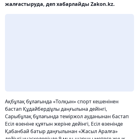
жалғастыруда, деп хабарлайды Zakon.kz.
Ақбұлақ бұлағында «Толқын» спорт кешенінен
бастап Құдайбердіұлы даңғылына дейінгі,
Сарыбұлақ бұлағында теміржол ауданынан бастап
Есіл өзеніне құятын жеріне дейінгі, Есіл өзенінде
Қабанбай батыр даңғылынан «Жасыл Аралға»
дейінгі учаскелерінде 9 мың шаршы метрге жуық