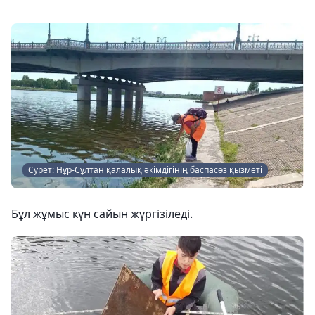
Сурет: Нұр-Сұлтан қалалық әкімдігінің баспасөз қызметі
Бұл жұмыс күн сайын жүргізіледі.