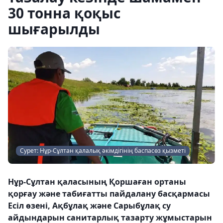
30 тонна қоқыс
шығарылды
Сурет: Нұр-Сұлтан қалалық әкімдігінің баспасөз қызметі
Нұр-Сұлтан қаласының Қоршаған ортаны
қорғау және табиғатты пайдалану басқармасы
Есіл өзені, Ақбұлақ және Сарыбұлақ су
айдындарын санитарлық тазарту жұмыстарын