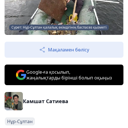
Сурет: Нұр-Сұлтан қалалық әкімдігінің баспасөз қызметі
Мақаламен бөлісу
Google-ға қосылып,
жаңалықтарды бірінші болып оқыңыз
Камшат Сатиева
Нұр-Сұлтан