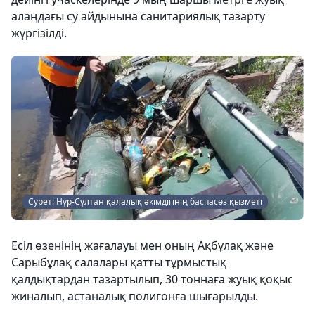
алаңдағы су айдынына санитариялық тазарту
жүргізілді.
Сурет: Нұр-Сұлтан қалалық әкімдігінің баспасөз қызметі
Есіл өзенінің жағалауы мен оның Ақбұлақ және
Сарыбұлақ салалары қатты тұрмыстық
қалдықтардан тазартылып, 30 тоннаға жуық қоқыс
жиналып, астаналық полигонға шығарылды.