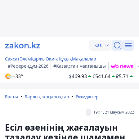
Қаз
Саясат
Әлем
Қаржы
Оқиға
Құқық
Мақалалар
#Референдум-2026
#Қазақстан мақтанышы
+33°
$
469.93
€
541.64
₽
5.71
Басты
Барлық жаңалықтар
Әкімдіктер
19:11, 21 маусым 2022
Есіл өзенінің жағалауын
тазалау кезінде шамамен