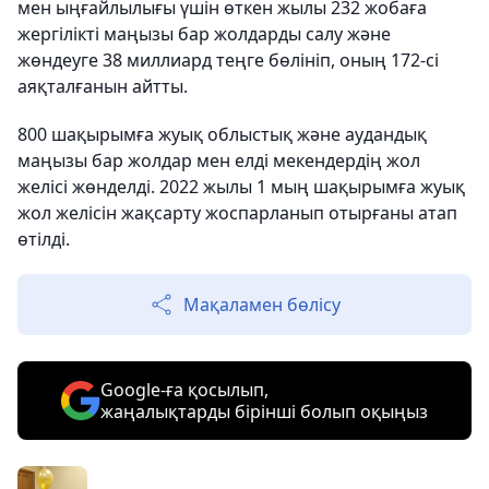
мен ыңғайлылығы үшін өткен жылы 232 жобаға
жергілікті маңызы бар жолдарды салу және
жөндеуге 38 миллиард теңге бөлініп, оның 172-сі
аяқталғанын айтты.
800 шақырымға жуық облыстық және аудандық
маңызы бар жолдар мен елді мекендердің жол
желісі жөнделді. 2022 жылы 1 мың шақырымға жуық
жол желісін жақсарту жоспарланып отырғаны атап
өтілді.
Мақаламен бөлісу
Google-ға қосылып,
жаңалықтарды бірінші болып оқыңыз