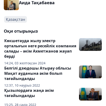
Аида Тақабаева
Қазақстан
Оқи отырыңыз
Көкшетауда жылу электр
орталығын неге ресейлік компания
салады – әкім Ахметжанов жауап
берді
14:24, 03 желтоқсан 2024
Белгілі дзюдошы Атырау облысы
Мақат ауданына әкім болып
тағайындалды
12:37, 10 наурыз 2022
Қызылордаға жаңа әкім
тағайындалды
15:25, 28 сәуір 2022