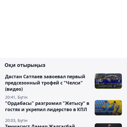
Оқи отырыңыз
Дастан Сатпаев завоевал первый
предсезонный трофей с "Челси"
(видео)
20:41, Бүгін
"Ордабасы" разгромил "Жетысу" в
гостях и укрепил лидерство в КПЛ
20:03, Бүгін
Теннисист Дамир Жалгасбай