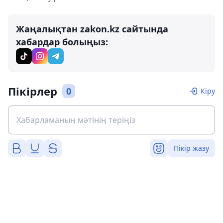
Жаңалықтан zakon.kz сайтында
хабардар болыңыз:
Пікірлер
0
Кіру
Пікір жазу