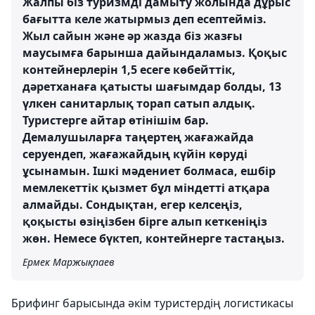
Жалпы біз туризмді дамыту жолында дұрыс
бағытта келе жатырмыз деп есептейміз.
Жыл сайын және әр жазда біз жазғы
маусымға барынша дайындаламыз. Қоқыс
контейнерлерін 1,5 есеге көбейттік,
дәретханаға қатысты шағымдар болды, 13
үлкен санитарлық торап сатып алдық.
Туристерге айтар өтінішім бар.
Демалушыларға таңертең жағажайда
серуендеп, жағажайдың күйін көруді
ұсынамын. Ішкі мәдениет болмаса, ешбір
мемлекеттік қызмет бұл міндетті атқара
алмайды. Сондықтан, егер келсеңіз,
қоқысты өзіңізбен бірге алып кеткеніңіз
жөн. Немесе бүктеп, контейнерге тастаңыз.
Ермек Маржықпаев
Брифинг барысында әкім туристердің логистикасы