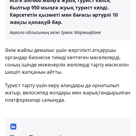
бізге 500-600 мыңға жуық турист келсе,
былтыр 950 мыңға жуық турист келді.
Көрсететін қызметі мен бағасы әртүрлі 10
жақсы қонақүй бар.
Ақмола облысының әкімі Ермек Маржықбаев
Әкім жайлы демалыс үшін жергілікті атқарушы
органдар бизнеске тиімді көптеген мәселелерді,
соның ішінде инженерлік желілерді тарту мәсеселін
шешіп жатқанын айтты.
Турист тарту үшін көру алаңдары да орнатылып
жатыр, велосипед жолдары мен жарықтандырылған
платформалар салынуда.