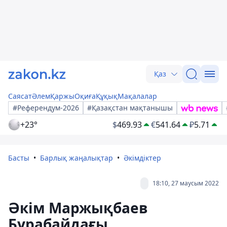
Қаз
Саясат
Әлем
Қаржы
Оқиға
Құқық
Мақалалар
#Референдум-2026
#Қазақстан мақтанышы
+23°
$
469.93
€
541.64
₽
5.71
Басты
Барлық жаңалықтар
Әкімдіктер
18:10, 27 маусым 2022
Әкім Маржықбаев
Бурабайдағы