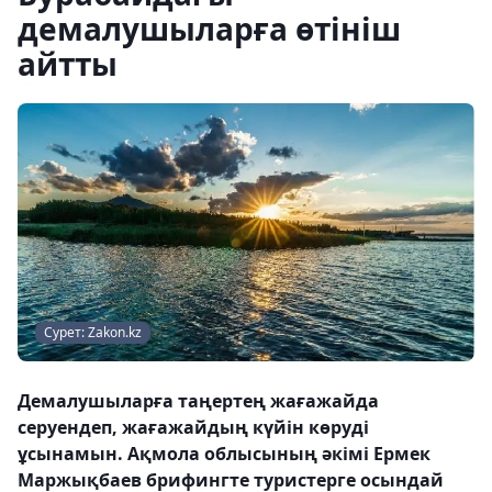
демалушыларға өтініш
айтты
Сурет: Zakon.kz
Демалушыларға таңертең жағажайда
серуендеп, жағажайдың күйін көруді
ұсынамын. Ақмола облысының әкімі Ермек
Маржықбаев брифингте туристерге осындай