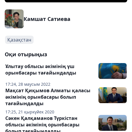
Камшат Сатиева
Қазақстан
Оқи отырыңыз
Ұлытау облысы әкімінің үш
орынбасары тағайындалды
17:24, 28 маусым 2022
Мақсат Қиқымов Алматы қаласы
әкімінің орынбасары болып
тағайындалды
17:25, 21 қыркүйек 2020
Сәкен Қалқаманов Түркістан
облысы әкімінің орынбасары
болып тағайындалды