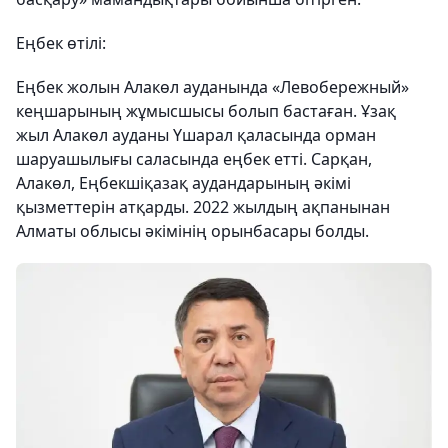
Еңбек өтілі:
Еңбек жолын Алакөл ауданында «Левобережный»
кеңшарының жұмысшысы болып бастаған. Ұзақ
жыл Алакөл ауданы Үшарал қаласында орман
шаруашылығы саласында еңбек етті. Сарқан,
Алакөл, Еңбекшіқазақ аудандарының әкімі
қызметтерін атқарды. 2022 жылдың ақпанынан
Алматы облысы әкімінің орынбасары болды.