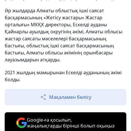
Әр жылдарда Алматы облыстық ішкі саясат
басқармасының «Жетісу жастары» Жастар
орталығы» МКҚК директоры, Ескелді ауданы
Қайнарлы ауылдық округінің әкімі, Алматы облысы
жастар саясаты мәселелері басқармасының
бастығы, облыстық ішкі саясат басқармасының
бастығы, Алматы облысы әкімінің орынбасары
лауазымдарын атқарды.
2021 жылдың мамырынан Ескелді ауданының әкімі
болды.
Мақаламен бөлісу
Google-ға қосылып,
жаңалықтарды бірінші болып оқыңыз