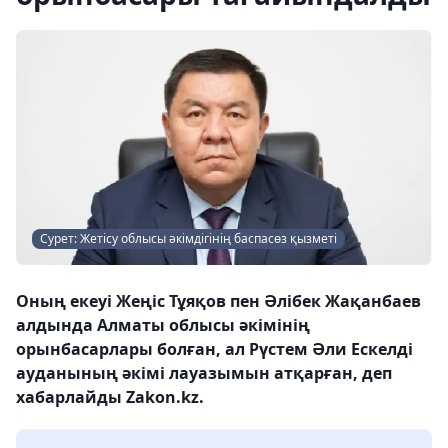
Сурет: Жетісу облысы әкімдігінің баспасөз қызметі
Оның екеуі Жеңіс Тұяқов пен Әлібек Жақанбаев
алдында Алматы облысы әкімінің
орынбасарлары болған, ал Рүстем Әли Ескелді
ауданының әкімі лауазымын атқарған, деп
хабарлайды Zakon.kz.