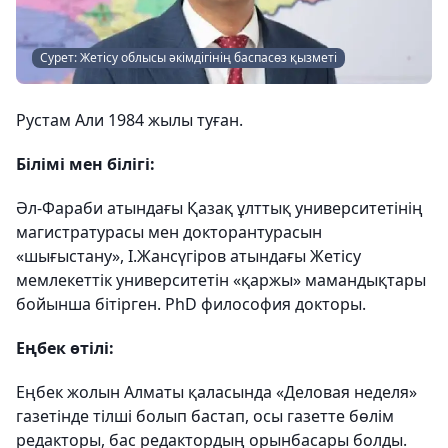
Сурет: Жетісу облысы әкімдігінің баспасөз қызметі
Рустам Али 1984 жылы туған.
Білімі мен білігі:
Әл-Фараби атындағы Қазақ ұлттық университетінің
магистратурасы мен докторантурасын
«шығыстану», І.Жансүгіров атындағы Жетісу
мемлекеттік университетін «қаржы» мамандықтары
бойынша бітірген. PhD философия докторы.
Еңбек өтілі:
Еңбек жолын Алматы қаласында «Деловая неделя»
газетінде тілші болып бастап, осы газетте бөлім
редакторы, бас редактордың орынбасары болды.