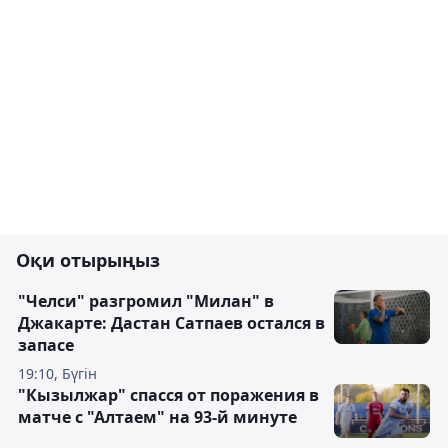
Оқи отырыңыз
"Челси" разгромил "Милан" в
Джакарте: Дастан Сатпаев остался в
запасе
19:10, Бүгін
"Кызылжар" спасся от поражения в
матче с "Алтаем" на 93-й минуте