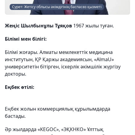
Сурет: Жетісу облысы әкімдігінің баспасөз қызметі
Жеңіс Шылбынұлы Тұяқов
1967 жылы туған.
Білімі мен білігі:
Білімі жоғары. Алматы мемлекеттік медицина
институтын, ҚР Қаржы академиясын, «AlmaU»
университетін бітірген, іскерлік әкімшілік жүргізу
докторы.
Еңбек өтілі:
Еңбек жолын коммерциялық құрылымдарда
бастады.
Әр жылдарда «KEGOC», «ЭҚКНКО» Ұлттық