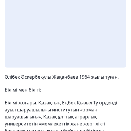
Әлібек Әскербекұлы Жақанбаев 1964 жылы туған.
Білімі мен білігі:
Білімі жоғары. Қазақтың Еңбек Қызыл Ту орденді
ауыл шаруашылығы институтын «орман
шаруашылығы», Қазақ ұлттық аграрлық
университетін «мемлекеттік және жергілікті
басқару» мамандықтары бойынша бітірген.