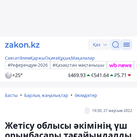
Қаз
Саясат
Әлем
Қаржы
Оқиға
Құқық
Мақалалар
#Референдум-2026
#Қазақстан мақтанышы
+25°
$
469.93
€
541.64
₽
5.71
Басты
Барлық жаңалықтар
Әкімдіктер
19:30, 27 маусым 2022
Жетісу облысы әкімінің үш
орынбасары тағайындалды