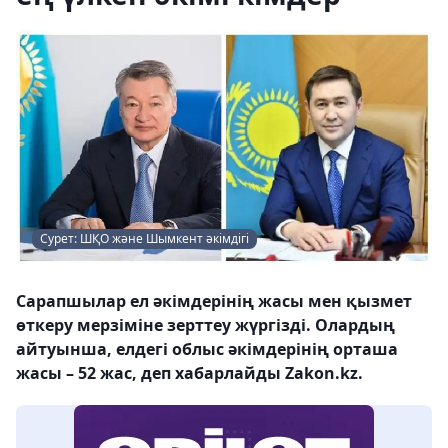
Сурет: ШҚО және Шымкент әкімдігі
Сарапшылар ел әкімдерінің жасы мен қызмет
өткеру мерзіміне зерттеу жүргізді. Олардың
айтуынша, елдегі облыс әкімдерінің орташа
жасы – 52 жас, деп хабарлайды Zakon.kz.