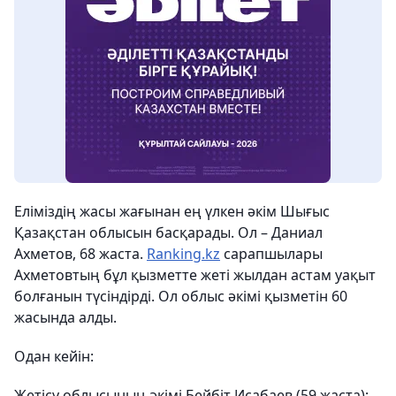
Еліміздің жасы жағынан ең үлкен әкім Шығыс
Қазақстан облысын басқарады. Ол – Даниал
Ахметов, 68 жаста.
Ranking.kz
сарапшылары
Ахметовтың бұл қызметте жеті жылдан астам уақыт
болғанын түсіндірді. Ол облыс әкімі қызметін 60
жасында алды.
Одан кейін:
Жетісу облысының әкімі Бейбіт Исабаев (59 жаста);