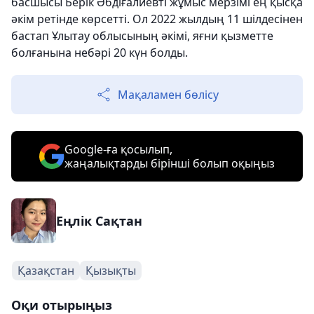
басшысы Берік Әбдіғалиевті жұмыс мерзімі ең қысқа
әкім ретінде көрсетті. Ол 2022 жылдың 11 шілдесінен
бастап Ұлытау облысының әкімі, яғни қызметте
болғанына небәрі 20 күн болды.
Мақаламен бөлісу
Google-ға қосылып,
жаңалықтарды бірінші болып оқыңыз
Еңлік Сақтан
Қазақстан
Қызықты
Оқи отырыңыз