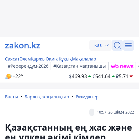
Қаз
Саясат
Әлем
Қаржы
Оқиға
Құқық
Мақалалар
#Референдум-2026
#Қазақстан мақтанышы
+22°
$
469.93
€
541.64
₽
5.71
Басты
Барлық жаңалықтар
Әкімдіктер
10:57, 26 шілде 2022
Қазақстанның ең жас және
ең үлкен әкімі кімдер