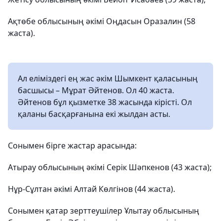
Ақтөбе облысының әкімі Оңдасын Оразалин (58
жаста).
Ал еліміздегі ең жас әкім Шымкент қаласының
басшысы – Мұрат Әйтенов. Ол 40 жаста.
Әйтенов бұл қызметке 38 жасында кірісті. Ол
қаланы басқарғанына екі жылдан асты.
Сонымен бірге жастар арасында:
Атырау облысының әкімі Серік Шәпкенов (43 жаста);
Нұр-Сұлтан әкімі Алтай Көлгінов (44 жаста).
Сонымен қатар зерттеушілер Ұлытау облысының