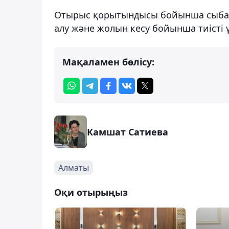
Отырыс қорытындысы бойынша сыба
алу және жолын кесу бойынша тиісті 
Мақаламен бөлісу:
Камшат Сатиева
Алматы
Оқи отырыңыз