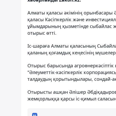
Алматы қаласы әкімінің орынбасары
қаласы Кәсіпкерлік және инвестиция
ұйымдарының қызметінде сыбайлас ж
отырыс өтті.
Іс-шараға Алматы қаласының Сыбайл
қаланың қоғамдық кеңесінің мүшелер
Отырыс барысында агроөнеркәсіптік 
"Әлеуметтік-кәсіпкерлік корпорация
талдаудың қорытындылары, сондай-а
Отырысты ашқан Әлішер Әбдіқадыров
жемқорлыққа қарсы іс-қимыл саласы