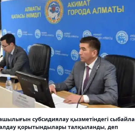
ашылығын субсидиялау қызметіндегі сыбайла
талдау қорытындылары талқыланды, деп