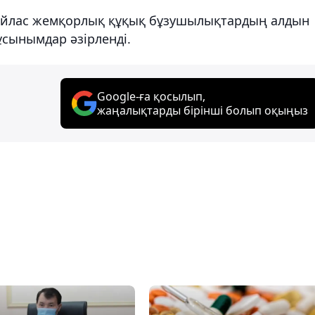
йлас жемқорлық құқық бұзушылықтардың алдын
ұсынымдар әзірленді.
Google-ға қосылып,
жаңалықтарды бірінші болып оқыңыз