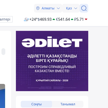
Алматы
Қаз
+24°
$
469.93
€
541.64
₽
5.71
алтері
Соңғы
Танымал