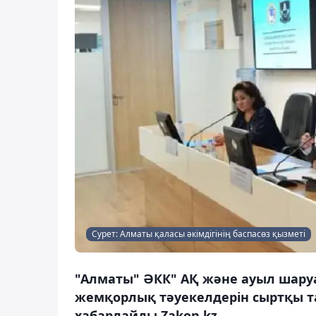
Сурет: Алматы қаласы әкімдігінің баспасөз қызметі
"Алматы" ӘКК" АҚ және ауыл шару
жемқорлық тәуекелдерін сыртқы 
хабарлайды Zakon.kz.