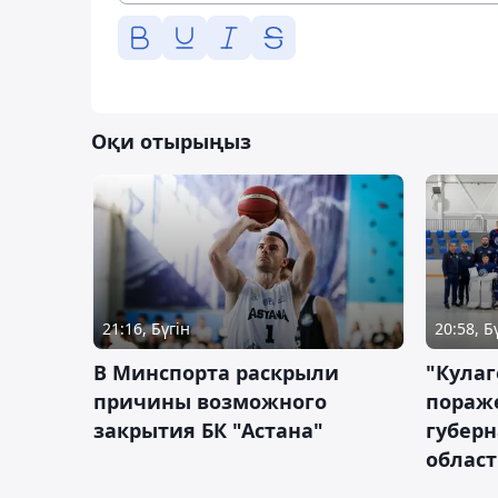
Оқи отырыңыз
21:16, Бүгін
20:58, Б
В Минспорта раскрыли
"Кулаг
причины возможного
пораж
закрытия БК "Астана"
губерн
облас