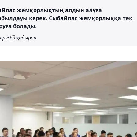
байлас жемқорлықтың алдын алуға
абылдауы керек. Сыбайлас жемқорлыққа тек
руға болады.
ер Әбдіқадыров