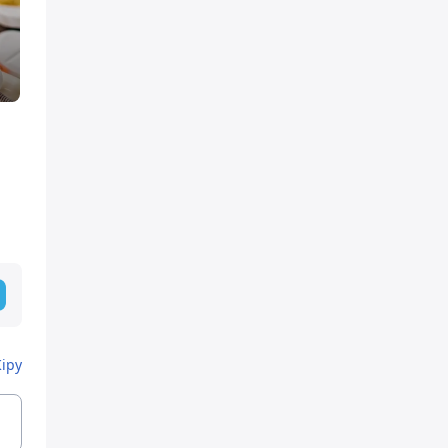
й
Кіру