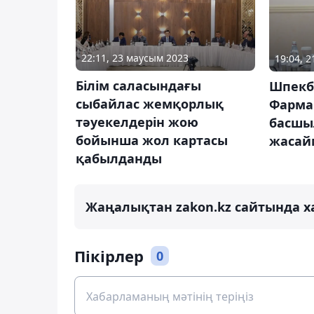
22:11, 23 маусым 2023
19:04, 
Білім саласындағы
Шпекб
сыбайлас жемқорлық
Фарма
тәуекелдерін жою
басшы
бойынша жол картасы
жасай
қабылданды
Жаңалықтан zakon.kz сайтында х
Пікірлер
0