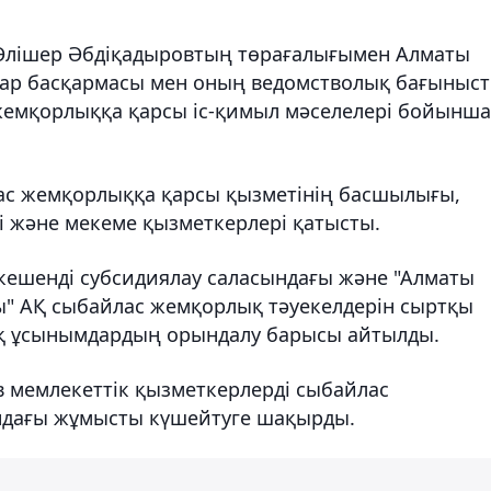
 Әлішер Әбдіқадыровтың төрағалығымен Алматы
лар басқармасы мен оның ведомстволық бағыныс
емқорлыққа қарсы іс-қимыл мәселелері бойынша
ас жемқорлыққа қарсы қызметінің басшылығы,
і және мекеме қызметкерлері қатысты.
кешенді субсидиялау саласындағы және "Алматы
сы" АҚ сыбайлас жемқорлық тәуекелдерін сыртқы
қ ұсынымдардың орындалу барысы айтылды.
 мемлекеттік қызметкерлерді сыбайлас
ндағы жұмысты күшейтуге шақырды.