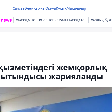
Саясат
Әлем
Қаржы
Оқиға
Құқық
Мақалалар
#Қазақмыс
#Салыстырмалы Қазақстан
#Халық бухг
қызметіндегі жемқорлық
орытындысы жарияланды