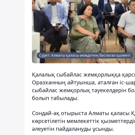
Сурет: Алматы қаласы әкімдігінің баспасөз қызметі
Қалалық сыбайлас жемқорлыққа қарс
Оразханның айтуынша, аталған іс-ша
сыбайлас жемқорлық тәуекелдерін б
болып табылады.
Сондай-ақ отырыста Алматы қаласы Қ
көрсетілетін мемлекеттік қызметтерді
әлеуетін пайдалануды ұсынды.