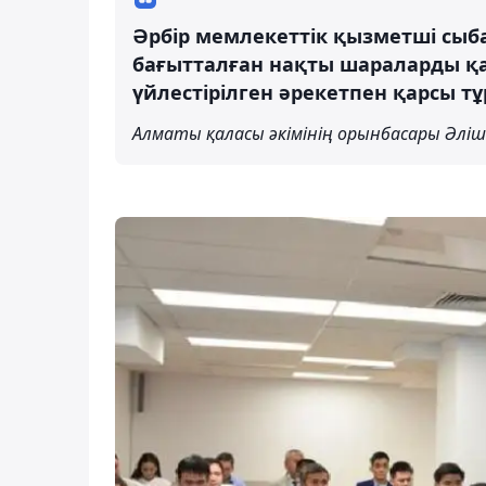
Әрбір мемлекеттік қызметші сы
бағытталған нақты шараларды қ
үйлестірілген әрекетпен қарсы тұ
Алматы қаласы әкімінің орынбасары Әліш