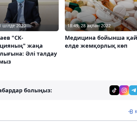
18:49, 28 ақпан 2022
21 шілде 2020
Медицина бойынша қа
аев "СК-
елде жемқорлық көп
цияның" жаңа
лығына: Әлі талдау
мыз
абардар болыңыз: