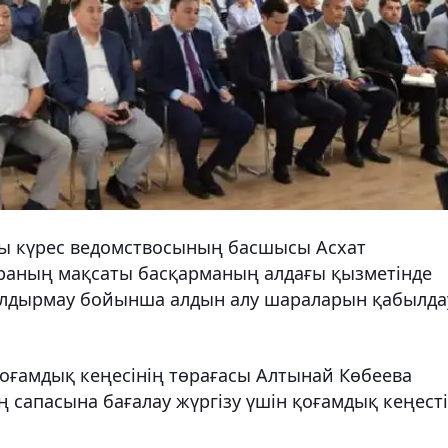
ы күрес ведомствосының басшысы Асхат
раның мақсаты басқарманың алдағы қызметінде
олдырмау бойынша алдын алу шараларын қабылда
оғамдық кеңесінің төрағасы Алтынай Көбеева
ң сапасына бағалау жүргізу үшін қоғамдық кеңест