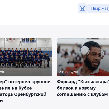
Пікір жаз
үгін
20:36, Бүгін
ер" потерпел крупное
Форвард "Кызылжара"
ение на Кубке
близок к новому
атора Оренбургской
соглашению с клубом
ти