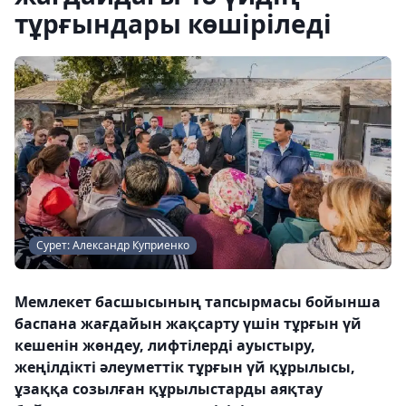
тұрғындары көшіріледі
Сурет: Александр Куприенко
Мемлекет басшысының тапсырмасы бойынша
баспана жағдайын жақсарту үшін тұрғын үй
кешенін жөндеу, лифтілерді ауыстыру,
жеңілдікті әлеуметтік тұрғын үй құрылысы,
ұзаққа созылған құрылыстарды аяқтау