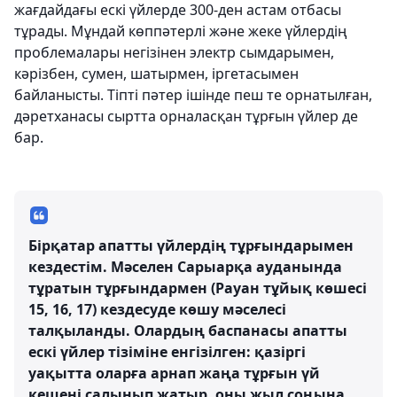
жағдайдағы ескі үйлерде 300-ден астам отбасы
тұрады. Мұндай көппәтерлі және жеке үйлердің
проблемалары негізінен электр сымдарымен,
кәрізбен, сумен, шатырмен, іргетасымен
байланысты. Тіпті пәтер ішінде пеш те орнатылған,
дәретханасы сыртта орналасқан тұрғын үйлер де
бар.
Бірқатар апатты үйлердің тұрғындарымен
кездестім. Мәселен Сарыарқа ауданында
тұратын тұрғындармен (Рауан тұйық көшесі
15, 16, 17) кездесуде көшу мәселесі
талқыланды. Олардың баспанасы апатты
ескі үйлер тізіміне енгізілген: қазіргі
уақытта оларға арнап жаңа тұрғын үй
кешені салынып жатыр, оны жыл соңына