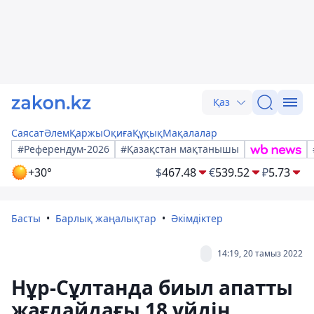
Қаз
Саясат
Әлем
Қаржы
Оқиға
Құқық
Мақалалар
#Референдум-2026
#Қазақстан мақтанышы
+30°
$
467.48
€
539.52
₽
5.73
Басты
Барлық жаңалықтар
Әкімдіктер
14:19, 20 тамыз 2022
Нұр-Сұлтанда биыл апатты
жағдайдағы 18 үйдің