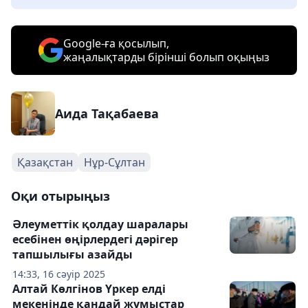
Google-ға қосылып,
жаңалықтарды бірінші болып оқыңыз
Аида Тақабаева
Қазақстан
Нұр-Сұлтан
Оқи отырыңыз
Әлеуметтік қолдау шаралары
есебінен өңірлердегі дәрігер
тапшылығы азайды
14:33, 16 сәуір 2025
Алтай Көлгінов Үркер елді
мекенінде қандай жұмыстар