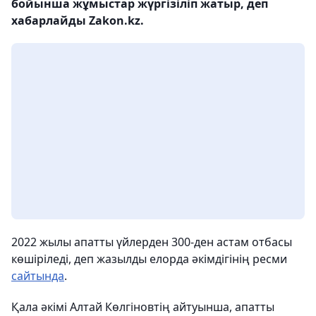
бойынша жұмыстар жүргізіліп жатыр, деп
хабарлайды Zakon.kz.
2022 жылы апатты үйлерден 300-ден астам отбасы
көшіріледі, деп жазылды елорда әкімдігінің ресми
сайтында
.
Қала әкімі Алтай Көлгіновтің айтуынша, апатты