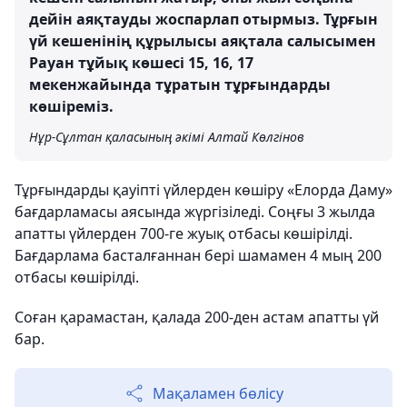
дейін аяқтауды жоспарлап отырмыз. Тұрғын
үй кешенінің құрылысы аяқтала салысымен
Рауан тұйық көшесі 15, 16, 17
мекенжайында тұратын тұрғындарды
көшіреміз.
Нұр-Сұлтан қаласының әкімі Алтай Көлгінов
Тұрғындарды қауіпті үйлерден көшіру «Елорда Даму»
бағдарламасы аясында жүргізіледі. Соңғы 3 жылда
апатты үйлерден 700-ге жуық отбасы көшірілді.
Бағдарлама басталғаннан бері шамамен 4 мың 200
отбасы көшірілді.
Соған қарамастан, қалада 200-ден астам апатты үй
бар.
Мақаламен бөлісу