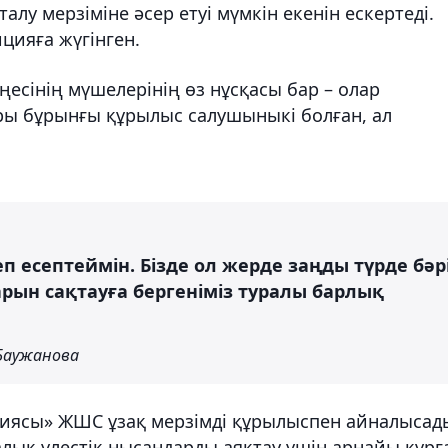
алу мерзіміне әсер етуі мүмкін екенін ескертеді.
цияға жүгінген.
есінің мүшелерінің өз нұсқасы бар – олар
ы бұрынғы құрылыс салушыныкі болған, ал
п есептеймін. Бізде ол жерде заңды түрде бәр
арын сақтауға бергеніміз туралы барлық
 Баужанова
иясы» ЖШС ұзақ мерзімді құрылыспен айналысад
лық үлестік нысандарды аяқтау үшін арнайы құрғ