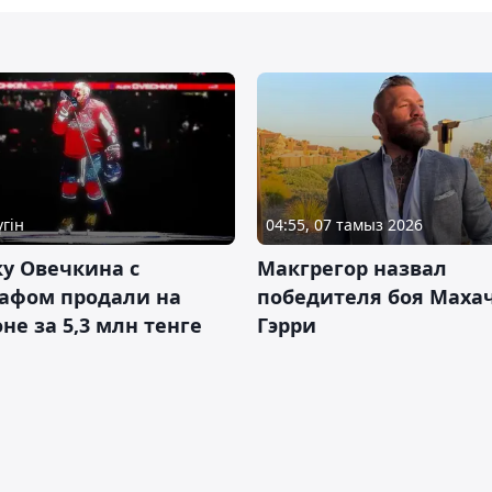
үгін
04:55, 07 тамыз 2026
у Овечкина с
Макгрегор назвал
рафом продали на
победителя боя Махач
не за 5,3 млн тенге
Гэрри