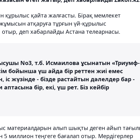
ын құрылыс қайта жалғасты. Бірақ мемлекет
жұмысын атқаруға тұрғын үй-құрылыс
п отыр, деп хабарлайды Астана телеарнасы.
сушы No3, т.б. Исмаилова ұсынатын «Триумф-
сім бойынша үш айда бір реттен жиі емес
 іс жүзінде - бізде растайтын дәлелдер бар -
аптасына бір, екі, үш рет. Біз кейбір
ыс материалдарын алып шықты деген айып тағы
 5 миллион теңгеге бағалап отыр. Мердігерлер