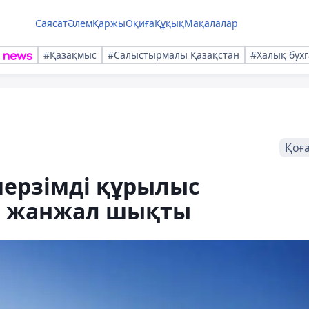
Саясат
Әлем
Қаржы
Оқиға
Құқық
Мақалалар
#Қазақмыс
#Салыстырмалы Қазақстан
#Халық бухг
Қоғ
мерзімді құрылыс
ір жанжал шықты