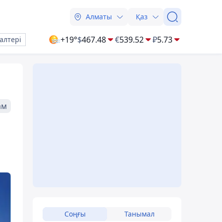
Алматы
Қаз
+19°
$
467.48
€
539.52
₽
5.73
алтері
ам
Соңғы
Танымал