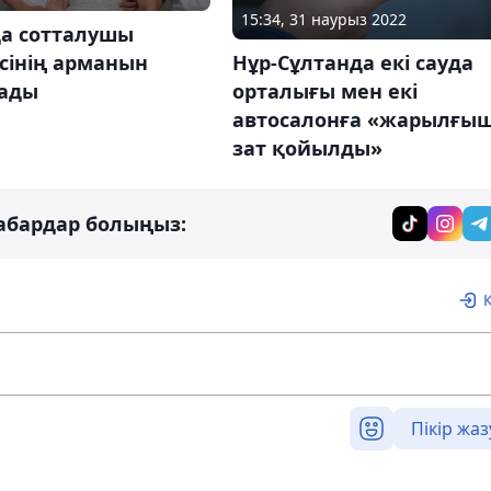
15:34, 31 наурыз 2022
а сотталушы
ісінің арманын
Нұр-Сұлтанда екі сауда
ады
орталығы мен екі
автосалонға «жарылғы
зат қойылды»
абардар болыңыз:
Пікір жаз