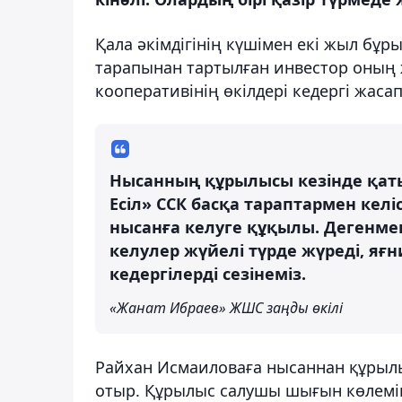
Қала әкімдігінің күшімен екі жыл бұр
тарапынан тартылған инвестор оның 
кооперативінің өкілдері кедергі жаса
Нысанның құрылысы кезінде қаты
Есіл» ССК басқа тараптармен келі
нысанға келуге құқылы. Дегенмен,
келулер жүйелі түрде жүреді, яғни 
кедергілерді сезінеміз.
«Жанат Ибраев» ЖШС заңды өкілі
Райхан Исмаиловаға нысаннан құрыл
отыр. Құрылыс салушы шығын көлемін