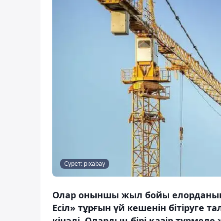
Сурет: pixabay
Олар оныншы жыл бойы елорданың
Есіл» тұрғын үй кешенін бітіруге
кінәлі. Олардың бірі қазір түрмеде