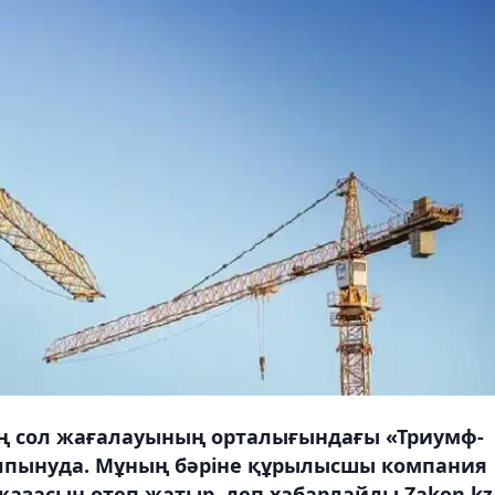
 сол жағалауының орталығындағы «Триумф-
 талпынуда. Мұның бәріне құрылысшы компания
 жазасын өтеп жатыр, деп хабарлайды Zakon.kz