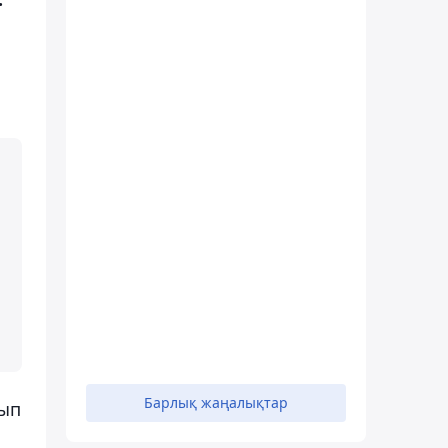
Барлық жаңалықтар
лып