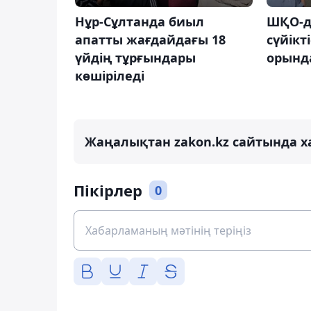
Нұр-Сұлтанда биыл
ШҚО-д
апатты жағдайдағы 18
сүйікт
үйдің тұрғындары
орынд
көшіріледі
Жаңалықтан zakon.kz сайтында х
Пікірлер
0