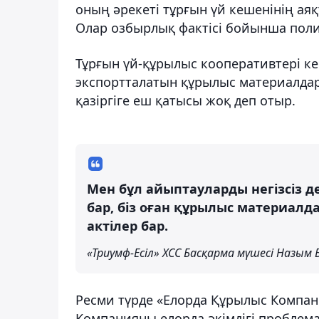
оның әрекеті тұрғын үй кешенінің аяқт
Олар озбырлық фактісі бойынша поли
Тұрғын үй-құрылыс кооперативтері кең
экспортталатын құрылыс материалдар
қазіргіге еш қатысы жоқ деп отыр.
Мен бұл айыптауларды негізсіз де
бар, біз оған құрылыс материалд
актілер бар.
«Триумф-Есіл» ХСС Басқарма мүшесі Назым
Ресми түрде «Елорда Құрылыс Компан
Компанияны елорда әкімдігі проблема