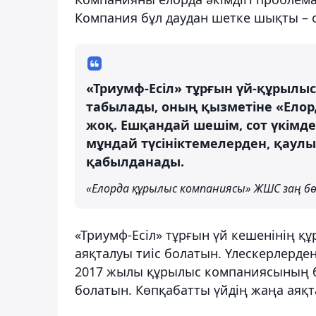
Компания бұл даудан шетке шықты – о
«Триумф-Есіл» тұрғын үй-құрылыс
табылады, оның қызметіне «Ело
жоқ. Ешқандай шешім, сот үкімде
мұндай түсініктемелерден, қаулыл
қабылданады.
«Елорда құрылыс компаниясы» ЖШС заң бө
«Триумф-Есіл» тұрғын үй кешенінің 
аяқталуы тиіс болатын. Үлескерлерден
2017 жылы құрылыс компаниясының 
болатын. Көпқабатты үйдің жаңа аяқт