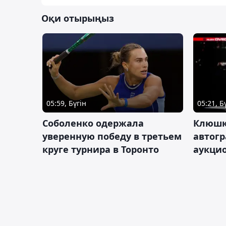
Оқи отырыңыз
05:59, Бүгін
05:21, Б
Соболенко одержала
Клюшк
уверенную победу в третьем
автог
круге турнира в Торонто
аукцио