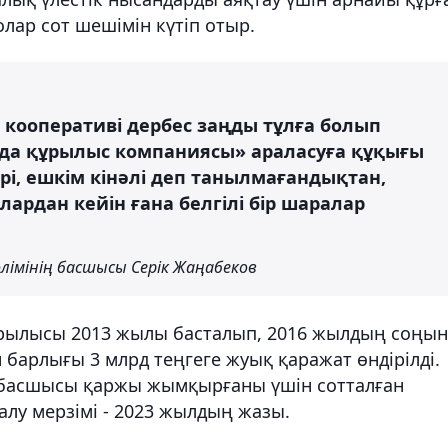
лар сот шешімін күтіп отыр.
 кооперативі дербес заңды тұлға болып
рда құрылыс компаниясы» араласуға құқығы
рі, ешкім кінәлі деп танылмағандықтан,
ардан кейін ғана белгілі бір шаралар
лімінің басшысы Серік Жаңабеков
құрылысы 2013 жылы басталып, 2016 жылдың соңы
 барлығы 3 млрд теңгеге жуық қаражат өндірілді.
басшысы қаржы жымқырғаны үшін сотталған
алу мерзімі - 2023 жылдың жазы.