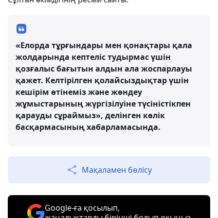
«Елорда тұрғындары мен қонақтары қала
жолдарында кептеліс тудырмас үшін
қозғалыс бағытын алдын ала жоспарлауы
қажет. Келтірілген қолайсыздықтар үшін
кешірім өтінеміз және жөндеу
жұмыстарының жүргізілуіне түсіністікпен
қарауды сұраймыз», делінген көлік
басқармасының хабарламасында.
Мақаламен бөлісу
Google-ға қосылып,
жаңалықтарды бірінші болып оқыңыз