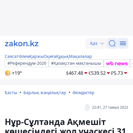
Қаз
Саясат
Әлем
Қаржы
Оқиға
Құқық
Мақалалар
#Референдум-2026
#Қазақстан мақтанышы
+19°
$
467.48
€
539.52
₽
5.73
Басты
Барлық жаңалықтар
Әкімдіктер
22:41, 27 тамыз 2022
Нұр-Сұлтанда Ақмешіт
көшесіндегі жол учаскесі 31