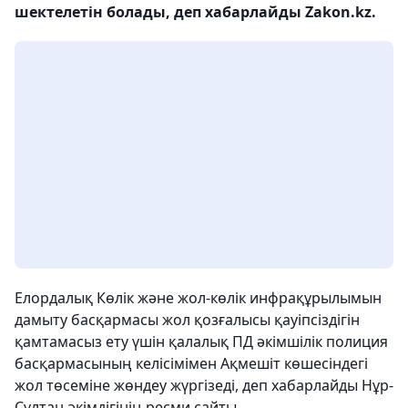
шектелетін болады, деп хабарлайды Zakon.kz.
Елордалық Көлік және жол-көлік инфрақұрылымын
дамыту басқармасы жол қозғалысы қауіпсіздігін
қамтамасыз ету үшін қалалық ПД әкімшілік полиция
басқармасының келісімімен Ақмешіт көшесіндегі
жол төсеміне жөндеу жүргізеді, деп хабарлайды Нұр-
Сұлтан әкімдігінің ресми сайты.