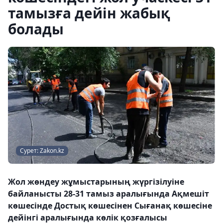
тамызға дейін жабық
болады
Сурет: Zakon.kz
Жол жөндеу жұмыстарының жүргізілуіне
байланысты 28-31 тамыз аралығында Ақмешіт
көшесінде Достық көшесінен Сығанақ көшесіне
дейінгі аралығында көлік қозғалысы