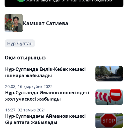
Камшат Сатиева
Нұр-Сұлтан
Оқи отырыңыз
Нұр-Сұлтанда Еңлік-Кебек көшесі
ішінара жабылады
20:08, 16 қыркүйек 2022
Нұр-Сұлтанда Иманов көшесіндегі
жол учаскесі жабылды
16:27, 02 тамыз 2021
Нұр-Сұлтандағы Айманов көшесі
бір аптаға жабылады