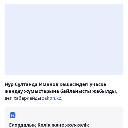
Нұр-Сұлтанда Иманов көшесіндегі учаске
жөндеу жұмыстарына байланысты жабылды
,
деп хабарлайды
zakon.kz.
Елордалық Көлік және жол-көлік