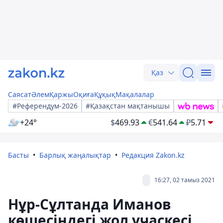
Қаз
Саясат
Әлем
Қаржы
Оқиға
Құқық
Мақалалар
#Референдум-2026
#Қазақстан мақтанышы
+24°
$
469.93
€
541.64
₽
5.71
Басты
Барлық жаңалықтар
Редакция Zakon.kz
16:27, 02 тамыз 2021
Нұр-Сұлтанда Иманов
көшесіндегі жол учаскесі