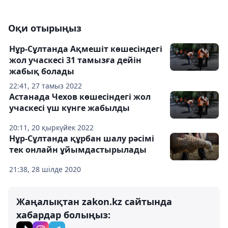
Оқи отырыңыз
Нұр-Сұлтанда Ақмешіт көшесіндегі
жол учаскесі 31 тамызға дейін
жабық болады
22:41, 27 тамыз 2022
Астанада Чехов көшесіндегі жол
учаскесі үш күнге жабылды
20:11, 20 қыркүйек 2022
Нұр-Сұлтанда құрбан шалу рәсімі
тек онлайн ұйымдастырылады
21:38, 28 шілде 2020
Жаңалықтан zakon.kz сайтында
хабардар болыңыз: