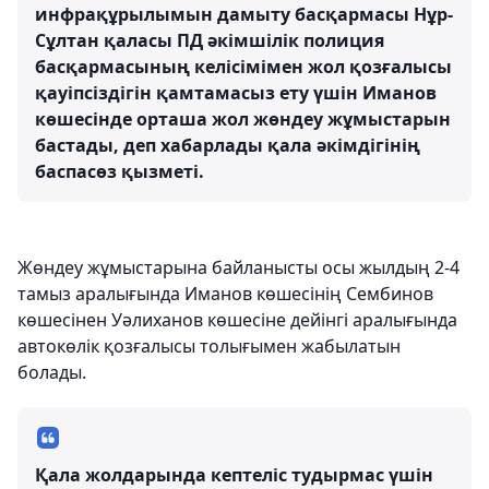
инфрақұрылымын дамыту басқармасы Нұр-
Сұлтан қаласы ПД әкімшілік полиция
басқармасының келісімімен жол қозғалысы
қауіпсіздігін қамтамасыз ету үшін Иманов
көшесінде орташа жол жөндеу жұмыстарын
бастады, деп хабарлады қала әкімдігінің
баспасөз қызметі.
Жөндеу жұмыстарына байланысты осы жылдың 2-4
тамыз аралығында Иманов көшесінің Сембинов
көшесінен Уәлиханов көшесіне дейінгі аралығында
автокөлік қозғалысы толығымен жабылатын
болады.
Қала жолдарында кептеліс тудырмас үшін