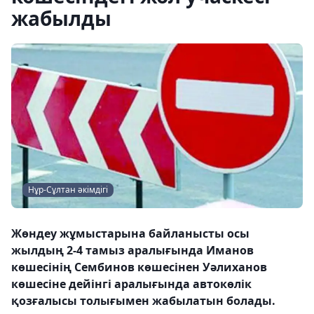
жабылды
Нұр-Сұлтан әкімдігі
Жөндеу жұмыстарына байланысты осы
жылдың 2-4 тамыз аралығында Иманов
көшесінің Сембинов көшесінен Уәлиханов
көшесіне дейінгі аралығында автокөлік
қозғалысы толығымен жабылатын болады.