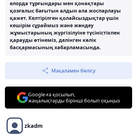
елорда тұрғындары мен қонақтары
қозғалыс бағытын алдын ала жоспарлауы
қажет. Келтірілген қолайсыздықтар үшін
кешірім сұраймыз және жөндеу
жұмыстарының жүргізілуіне түсіністікпен
қарауды өтінеміз, делінген көлік
басқармасының хабарламасында.
Мақаламен бөлісу
Google-ға қосылып,
жаңалықтарды бірінші болып оқыңыз
zkadm