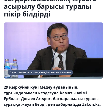
асырылу барысы туралы
пікір білдірді
Сурет: Алматы әкімдігінің баспасөз қызметі
29 қыркүйек күні Медеу ауданының
тұрғындарымен кездесуде Алматы әкімі
Ерболат Досаев Artsport бағдарламасы туралы
сұраққа жауап берді, деп хабарлайды Zakon.kz.