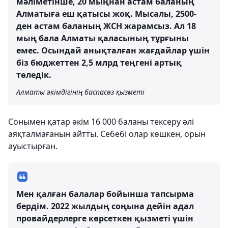
мәліметінше, 20 мыңнан астам баланың
Алматыға еш қатысы жоқ. Мысалы, 2500-
ден астам баланың ЖСН жарамсыз. Ал 18
мың бала Алматы қаласының тұрғыны
емес. Осындай анықталған жағдайлар үшін
біз бюджеттен 2,5 млрд теңгені артық
төледік.
Алматы әкімдігінің баспасөз қызметі
Сонымен қатар әкім 16 000 баланы тексеру әлі
аяқталмағанын айтты. Себебі олар көшкен, орын
ауыстырған.
Мен қалған балалар бойынша тапсырма
бердім. 2022 жылдың соңына дейін адал
провайдерлерге көрсеткен қызметі үшін