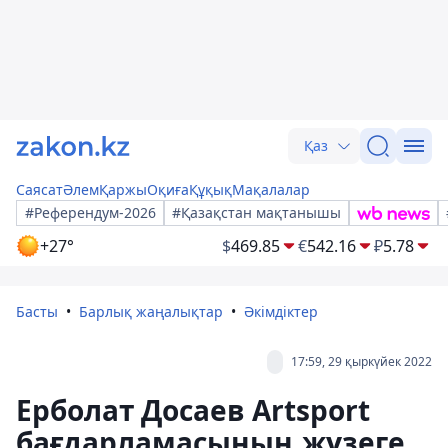
Қаз
Саясат
Әлем
Қаржы
Оқиға
Құқық
Мақалалар
#Референдум-2026
#Қазақстан мақтанышы
+27°
$
469.85
€
542.16
₽
5.78
Басты
Барлық жаңалықтар
Әкімдіктер
17:59, 29 қыркүйек 2022
Ерболат Досаев Artsport
бағдарламасының жүзеге