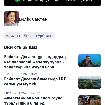
Еңлік Сақтан
Алматы
Досаев Ерболат
Оқи отырыңыз
Ерболат Досаев тұрғындардың
кәсіпкерлерді жазалау туралы
талаптарына жауап берді
14:18, 22 тамыз 2024
Ерболат Досаев: Алматыда LRT
салынуы мүмкін
18:23, 23 маусым 2022
Алматы әкімі көшедегі сауда
туралы пікір білдірді