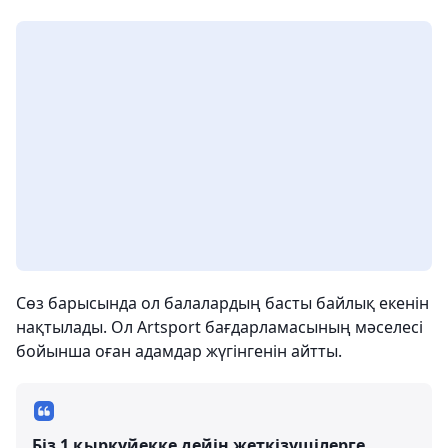
Сөз барысында ол балалардың басты байлық екенін
нақтылады. Ол Artsport бағдарламасының мәселесі
бойынша оған адамдар жүгінгенін айтты.
Біз 1 қыркүйекке дейін жеткізушілерге