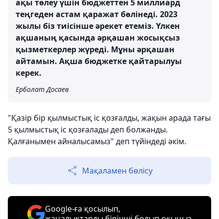
ақы төлеу үшін бюджеттен 5 миллиард
теңгеден астам қаражат бөлінеді. 2023
жылы біз тиісінше әрекет етеміз. Үлкен
ақшаның қасында әрқашан жосықсыз
қызметкерлер жүреді. Мұны әрқашан
айтамын. Ақша бюджетке қайтарылуы
керек.
Ерболат Досаев
"Қазір бір қылмыстық іс қозғалды, жақын арада тағы
5 қылмыстық іс қозғалады деп болжанды.
Қалғанымен айналысамыз" деп түйіндеді әкім.
Мақаламен бөлісу
Google-ға қосылып,
жаңалықтарды бірінші болып оқыңыз