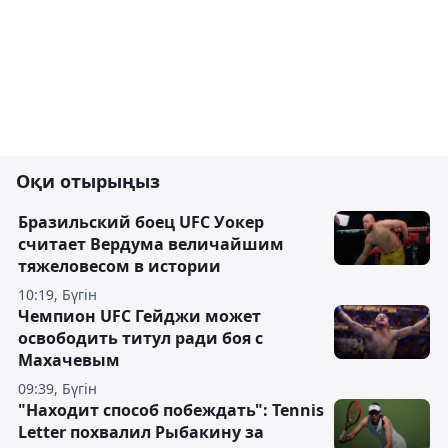
Оқи отырыңыз
Бразильский боец UFC Уокер
считает Вердума величайшим
тяжеловесом в истории
10:19, Бүгін
Чемпион UFC Гейджи может
освободить титул ради боя с
Махачевым
09:39, Бүгін
"Находит способ побеждать": Tennis
Letter похвалил Рыбакину за