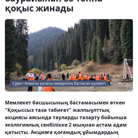
қоқыс жинады
Сурет: Алматы қаласы әкімдігінің баспасөз қызметі
Мемлекет басшысының бастамасымен өткен
"Қоқыссыз таза табиғат" жалпыұлттық
акциясы аясында тауларды тазарту бойынша
экологиялық сенбілікке 2 мыңнан астам адам
қатысты. Акцияға қоғамдық ұйымдардың