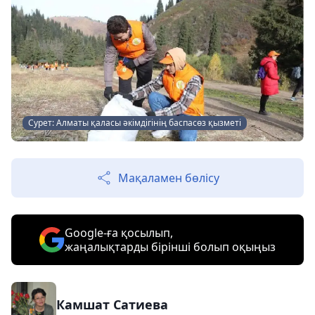
Сурет: Алматы қаласы әкімдігінің баспасөз қызметі
Мақаламен бөлісу
Google-ға қосылып,
жаңалықтарды бірінші болып оқыңыз
Камшат Сатиева