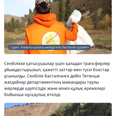
Сурет: Алматы қаласы әкімдігінің баспасөз қызметі
Сенбілікке қатысушылар үшін қаладан трансферлер
ұйымдастырылып, қажетті заттар мен түскі бокстар
ұсынылды. Сенбілік басталғанға дейін Төтенше
жағдайлар департаментінің мамандары таулы
жерлерде қауіпсіздік және мінез-құлық ережелері
бойынша нұсқаулық өткізді.