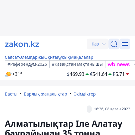
Қаз
Саясат
Әлем
Қаржы
Оқиға
Құқық
Мақалалар
#Референдум-2026
#Қазақстан мақтанышы
+31°
$
469.93
€
541.64
₽
5.71
Басты
Барлық жаңалықтар
Әкімдіктер
16:36, 08 қазан 2022
Алматылықтар Іле Алатау
баурайынан 35 тонна