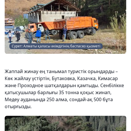
Сурет: Алматы қаласы әкімдігінің баспасөз қызметі
Жаппай жинау ең танымал туристік орындарды –
Көк жайлау үстіртін, Бутаковка, Казачка, Кимасар
және Проходное шатқалдарын қамтыды. Сенбілікке
қатысушылар барлығы 35 тонна қоқыс жинап,
Медеу ауданында 250 алма, сондай-ақ 500 бұта
отырғызды.