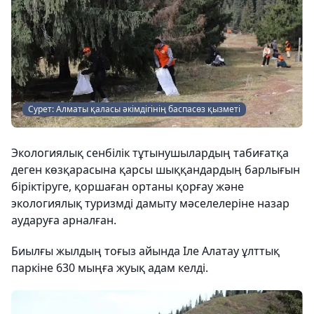
Сурет: Алматы қаласы әкімдігінің баспасөз қызметі
Экологиялық сенбілік тұтынушылардың табиғатқа
деген көзқарасына қарсы шыққандардың барлығын
біріктіруге, қоршаған ортаны қорғау және
экологиялық туризмді дамыту мәселелеріне назар
аударуға арналған.
Биылғы жылдың тоғыз айында Іле Алатау ұлттық
паркіне 630 мыңға жуық адам келді.