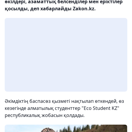
өкілдері, азаматтық белсенділер мен еріктілер
қосылды, деп хабарлайды Zakon.kz.
Әкімдіктің баспасөз қызметі нақтылап өткендей, өз
кезегінде алматылық студенттер "Eco Student KZ"
республикалық жобасын қолдады.