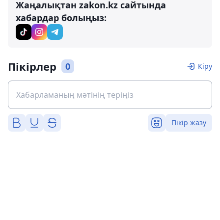
Жаңалықтан zakon.kz сайтында
хабардар болыңыз:
Пікірлер
0
Кіру
Пікір жазу