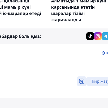
ы қаласында
Алматыда 1 мамыр күні
і мамыр күні
қарсаңында өтетін
 іс-шаралар өтеді
шаралар тізімі
жарияланды
абардар болыңыз:
Пікір жаз