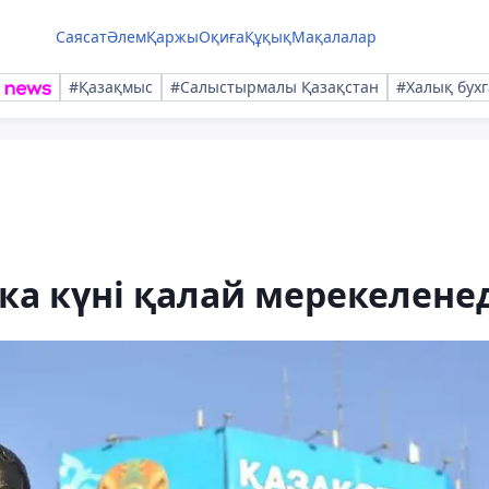
Саясат
Әлем
Қаржы
Оқиға
Құқық
Мақалалар
#Қазақмыс
#Салыстырмалы Қазақстан
#Халық бухг
а күні қалай мерекелене