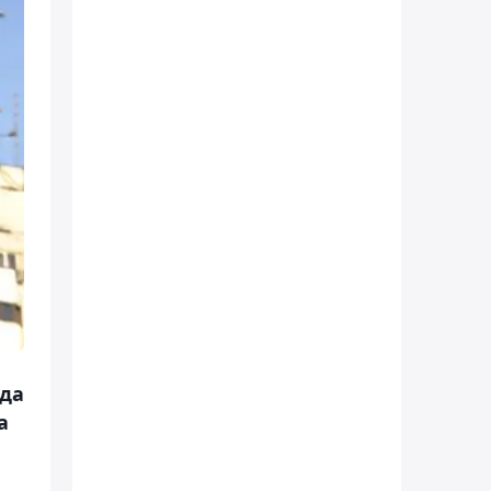
нда
а