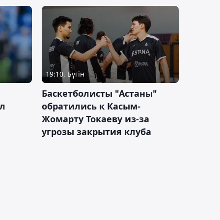
19:10, Бүгін
ч
Баскетболисты "Астаны"
л
обратились к Касым-
Жомарту Токаеву из-за
угрозы закрытия клуба