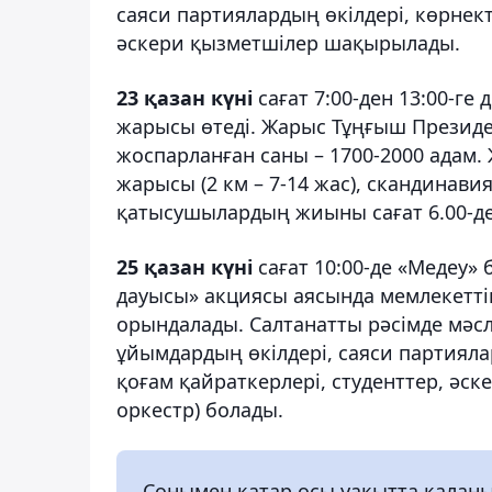
саяси партиялардың өкілдері, көрнект
әскери қызметшілер шақырылады.
23 қазан күні
сағат 7:00-ден 13:00-ге
жарысы өтеді. Жарыс Тұңғыш Презид
жоспарланған саны – 1700-2000 адам. 
жарысы (2 км – 7-14 жас), скандинавиял
қатысушылардың жиыны сағат 6.00-де
25 қазан күні
сағат 10:00-де «Медеу»
дауысы» акциясы аясында мемлекеттік
орындалады. Салтанатты рәсімде мәсл
ұйымдардың өкілдері, саяси партиял
қоғам қайраткерлері, студенттер, әск
оркестр) болады.
Сонымен қатар осы уақытта қалан