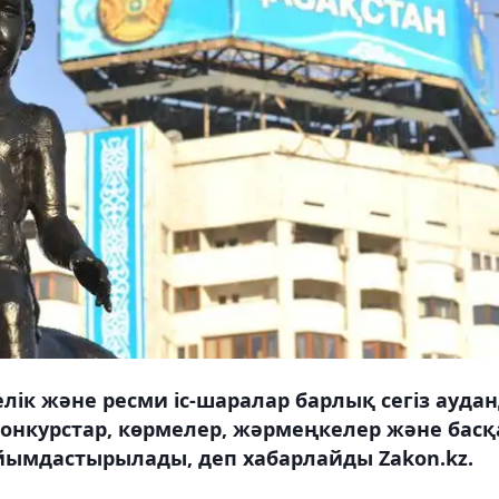
лік және ресми іс-шаралар барлық сегіз ауда
конкурстар, көрмелер, жәрмеңкелер және басқ
йымдастырылады, деп хабарлайды Zakon.kz.