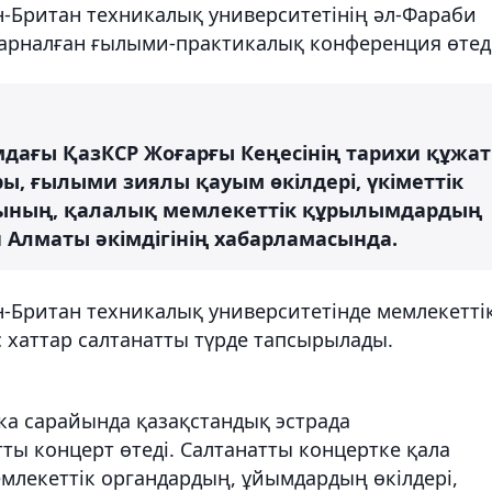
ан-Британ техникалық университетінің әл-Фараби
 арналған ғылыми-практикалық конференция өтеді
мдағы ҚазКСР Жоғарғы Кеңесінің тарихи құжат
ы, ғылыми зиялы қауым өкілдері, үкіметтік
тының, қалалық мемлекеттік құрылымдардың
н Алматы әкімдігінің хабарламасында.
ан-Британ техникалық университетінде мемлекетті
 хаттар салтанатты түрде тапсырылады.
ика сарайында қазақстандық эстрада
ы концерт өтеді. Салтанатты концертке қала
млекеттік органдардың, ұйымдардың өкілдері,