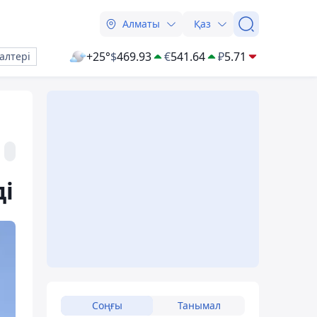
Алматы
Қаз
+25°
$
469.93
€
541.64
₽
5.71
алтері
ді
Соңғы
Танымал