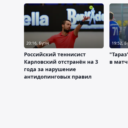
20:16, Бүгін
19:52, Б
Российский теннисист
"Тараз
Карловский отстранён на 3
в матч
года за нарушение
антидопинговых правил