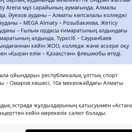
aty Arena мұз сарайының аумағында, Алмалы
а, Әуезов ауданы – Алматы көпсалалы колледжі
уданы – MEGA Almaty – Розыбакиева, Жетісу
 ауданы – Ғылым ордасы ғимаратының алдындағы
ғимаратының алдында, Түрксіб – Сауранбаев
рындағаннан кейін ЖОО, колледж және әскери оқу
ен «Қыран елім – Қазақстан» флешмобы өтеді.
 дала ойындары» республикалық ұлттық спорт
рны – Омаров көшесі, 10а мекенжайдағы Алматы
андық эстрада жұлдыздарының қатысуымен «Астан
онцерттен кейін мерекелік салют болады.