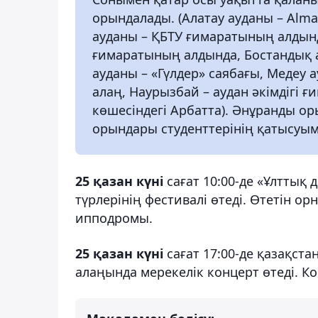
орындалады. (Алатау ауданы – Alm
ауданы – ҚБТУ ғимаратының алдынд
ғимаратының алдында, Бостандық а
ауданы – «Гүлдер» саябағы, Медеу
алаң, Наурызбай – аудан әкімдігі 
көшесіндегі Арбатта). Әнұранды о
орындары студенттерінің қатысуым
25 қазан күні
сағат 10:00-де «Ұлттық
түрлерінің фестивалі өтеді. Өтетін о
ипподромы.
25 қазан күні
сағат 17:00-де қазақст
алаңында мерекелік концерт өтеді. К