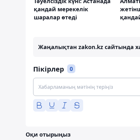
Тәуелсіздік күні: Астанада
Алмат
қандай мерекелік
жетінш
шаралар өтеді
қандай
Жаңалықтан zakon.kz сайтында х
Пікірлер
0
Оқи отырыңыз