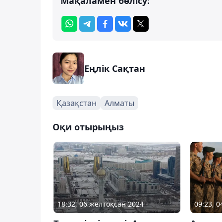
Мақаламен бөлісу:
Еңлік Сақтан
Қазақстан
Алматы
Оқи отырыңыз
18:32, 06 желтоқсан 2024
09:23, 