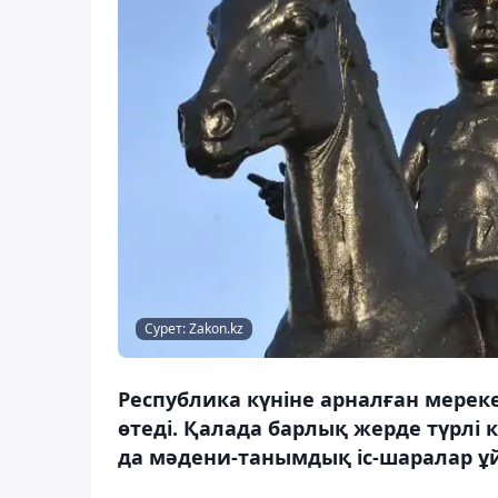
Сурет: Zakon.kz
Республика күніне арналған мереке
өтеді. Қалада барлық жерде түрлі 
да мәдени-танымдық іс-шаралар ұ