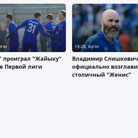
үгін
19:28, Бүгін
" проиграл "Жайыку"
Владимир Слишкови
е Первой лиги
официально возглави
столичный "Женис"