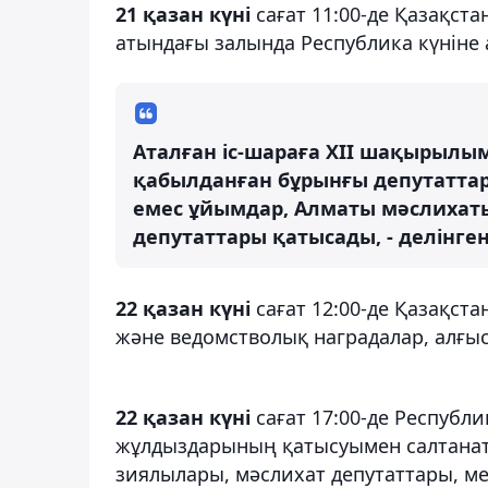
21 қазан күні
сағат 11:00-де Қазақст
атындағы залында Республика күніне
Аталған іс-шараға XII шақырылы
қабылданған бұрынғы депутаттар
емес ұйымдар, Алматы мәслиха
депутаттары қатысады, - делінге
22 қазан күні
сағат 12:00-де Қазақст
және ведомстволық наградалар, алғыс
22 қазан күні
сағат 17:00-де Республ
жұлдыздарының қатысуымен салтанатт
зиялылары, мәслихат депутаттары, ме