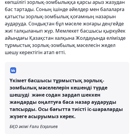
көпшілігі зорлық-зомбылыққа қарсы арыз жазудан
бас тартады. Соның ішінде әйелдер мен балаларға
қатысты зорлық-зомбылық қоғамның назарын
аударуда. Сондықтан бұл мәселе жоғары деңгейде
жиі талқыланып жүр. Мемлекет басшысы қыркүйек
айындағы Қазақстан халқына Жолдауында елімізде
тұрмыстық зорлық-зомбылық мәселесін жедел
шешу керектігін атап өтті.
Үкімет басшысы тұрмыстық зорлық-
зомбылық мәселелерін кешенді түрде
шешуді және содан зардап шеккен
жандарды оңалтуға баса назар аударуды
тапсырды. Осы бағытта тиісті іс-шараларды
жүзеге асыруымыз керек.
БҚО әкімі Ғали Есқалиев