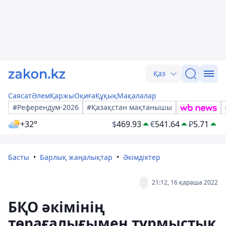
Қаз
Саясат
Әлем
Қаржы
Оқиға
Құқық
Мақалалар
#Референдум-2026
#Қазақстан мақтанышы
+32°
$
469.93
€
541.64
₽
5.71
Басты
Барлық жаңалықтар
Әкімдіктер
21:12, 16 қараша 2022
БҚО әкімінің
төрағалығымен тұрмыстық