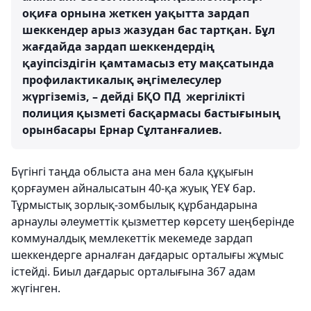
оқиға орнына жеткен уақытта зардап
шеккендер арыз жазудан бас тартқан. Бұл
жағдайда зардап шеккендердің
қауіпсіздігін қамтамасыз ету мақсатында
профилактикалық әңгімелесулер
жүргіземіз, – дейді БҚО ПД жергілікті
полиция қызметі басқармасы бастығының
орынбасары Ернар Сұлтанғалиев.
Бүгінгі таңда облыста ана мен бала құқығын
қорғаумен айналысатын 40-қа жуық ҮЕҰ бар.
Тұрмыстық зорлық-зомбылық құрбандарына
арнаулы әлеуметтік қызметтер көрсету шеңберінде
коммуналдық мемлекеттік мекемеде зардап
шеккендерге арналған дағдарыс орталығы жұмыс
істейді. Биыл дағдарыс орталығына 367 адам
жүгінген.