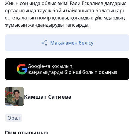
Жиын соңында облыс әкімі Ғали Есқалиев дағдарыс
орталығында тәулік бойы байланыста болатын әрі
есте қалатын нөмір қоюды, қоғамдық ұйымдардың
жұмысын жандандыруды тапсырды.
Мақаламен бөлісу
Google-ға қосылып,
жаңалықтарды бірінші болып оқыңыз
Камшат Сатиева
Орал
Оқи отырыңыз