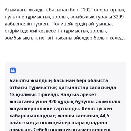
Ағымдағы жылдың басынан бері "102" операторлық
пультіне тұрмыстық зорлық-зомбылық туралы 3299
дабыл келіп түскен. Полицейлердің айтуынша,
өңірімізде жиі кездесетін тұрмыстық зорлық-
зомбылықтың негізгі нысаны әйелдер болып келеді.
Биылғы жылдың басынан бері облыста
отбасы-тұрмыстық қатынастар саласында
13 қылмыс тіркелді. Заңсыз әрекет
жасағаны үшін 920 құқық бұзушы әкімшілік
жауапкершілікке тартылды. Келіп түскен
хабарламалардың жалпы санының 44,5
пайызында полицейлер шара қолдана
алмаған. Себебі полиция қызметкерлері