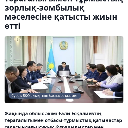
зорлық-зомбылық
мәселесіне қатысты жиын
өтті
Сурет: БҚО әкімдігінің баспасөз қызметі
Жақында облыс әкімі Ғали Есқалиевтің
төрағалығымен отбасы-тұрмыстық қатынастар
саласындағы құқық бұзушылықтар мен