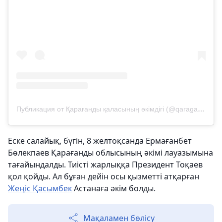
Публикация от Қарағанды қаласының әкімдігі (@qaragandy_akimdigi)
Еске салайық, бүгін, 8 желтоқсанда Ермағанбет
Бөлекпаев Қарағанды облысының әкімі лауазымына
тағайындалды. Тиісті жарлыққа Президент Тоқаев
қол қойды. Ал бұған дейін осы қызметті атқарған
Жеңіс Қасымбек
Астанаға әкім болды.
Мақаламен бөлісу