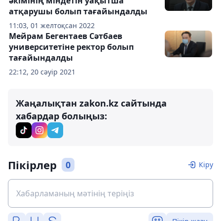
әкімінің міндетін уақытша
атқарушы болып тағайындалды
11:03, 01 желтоқсан 2022
Мейрам Бегентаев Сәтбаев
университетіне ректор болып
тағайындалды
22:12, 20 сәуір 2021
Жаңалықтан zakon.kz сайтында
хабардар болыңыз:
Пікірлер
0
Кіру