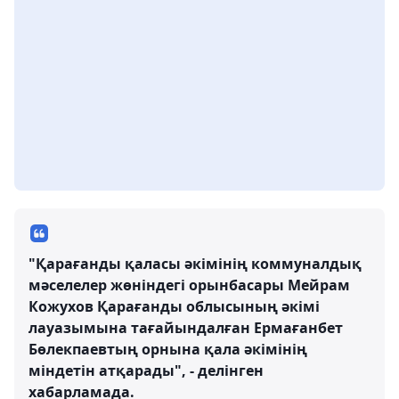
"Қарағанды қаласы әкімінің коммуналдық
мәселелер жөніндегі орынбасары Мейрам
Кожухов Қарағанды облысының әкімі
лауазымына тағайындалған Ермағанбет
Бөлекпаевтың орнына қала әкімінің
міндетін атқарады", - делінген
хабарламада.