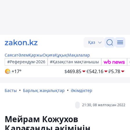
Қаз
Саясат
Әлем
Қаржы
Оқиға
Құқық
Мақалалар
#Референдум-2026
#Қазақстан мақтанышы
+17°
$
469.85
€
542.16
₽
5.78
Басты
Барлық жаңалықтар
Әкімдіктер
21:30, 08 желтоқсан 2022
Мейрам Кожухов
Қарағанды әкімінің