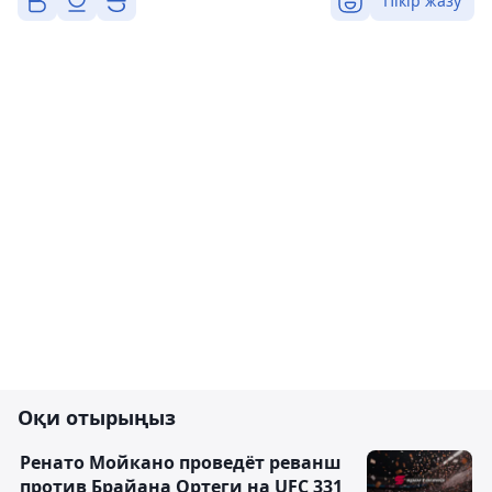
Пікір жазу
Оқи отырыңыз
Ренато Мойкано проведёт реванш
против Брайана Ортеги на UFC 331