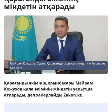
міндетін атқарады
Мейрам Кожухов. Сурет: Қарағанды облысы әкімдігінің баспасөз
қызметі
Қарағанды әкімінің орынбасары Мейрам
Кожухов қала әкімінің міндетін уақытша
атқарады, деп хабарлайды Zakon.kz.