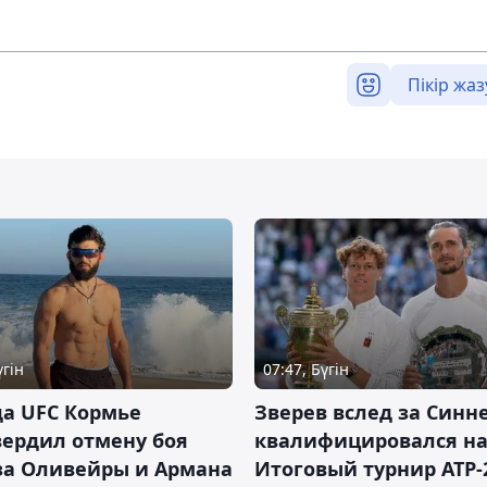
Пікір жаз
үгін
07:47, Бүгін
а UFC Кормье
Зверев вслед за Синн
ердил отмену боя
квалифицировался н
за Оливейры и Армана
Итоговый турнир ATP-