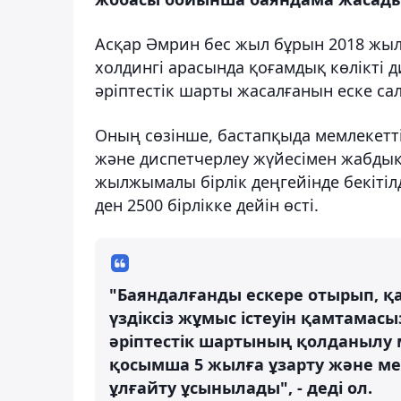
Асқар Әмрин бес жыл бұрын 2018 жыл
холдингі арасында қоғамдық көлікті 
әріптестік шарты жасалғанын еске са
Оның сөзінше, бастапқыда мемлекетт
және диспетчерлеу жүйесімен жабдық
жылжымалы бірлік деңгейінде бекітілді
ден 2500 бірлікке дейін өсті.
"Баяндалғанды ескере отырып, қа
үздіксіз жұмыс істеуін қамтамас
әріптестік шартының қолданылу м
қосымша 5 жылға ұзарту және мем
ұлғайту ұсынылады", - деді ол.