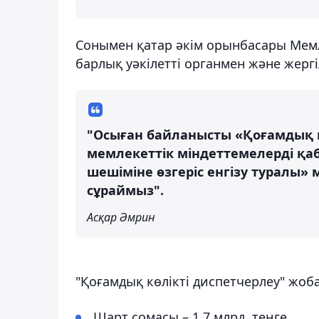
Сонымен қатар әкім орынбасары Мемл
барлық уәкілетті органмен және жергі
"Осыған байланысты «Қоғамдық 
мемлекеттік міндеттемелерді қ
шешіміне өзгеріс енгізу туралы»
сұраймыз".
Асқар Әмрин
"Қоғамдық көлікті диспетчерлеу" жоб
Шарт сомасы – 1,7 млрд. теңге