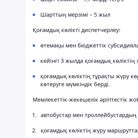
Шарттың мерзімі – 5 жыл
Қоғамдық көлікті диспетчерлеу:
өтемақы мен бюджеттік субсидияла
кейінгі 3 жылда қоғамдық көлікті
қоғамдық көліктің тұрақты жүру кө
көтеруге мүмкіндік берді.
Мемлекеттік-жекешелік әріптестік жоб
автобустар мен троллейбустардың
қоғамдық көліктің жүру маршрутта