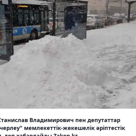
Станислав Владимирович пен депутаттар
черлеу" мемлекеттік-жекешелік әріптестік
 деп хабарлайды Zakon.kz.