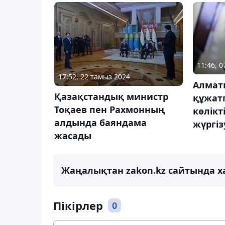
11:46, 
17:52, 22 тамыз 2024
Алмат
Қазақстандық министр
құжат
Тоқаев пен Рахмонның
көлікт
алдында баяндама
жүргі
жасады
Жаңалықтан zakon.kz сайтында х
Пікірлер
0