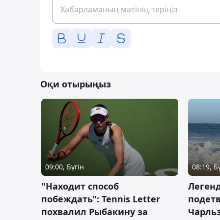
Оқи отырыңыз
09:00, Бүгін
08:19, Б
"Находит способ
Легенд
побеждать": Tennis Letter
подетв
похвалил Рыбакину за
Чарль