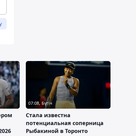
у
07:08, Бүгін
ером
Cтала известна
а
потенциальная соперница
2026
Рыбакиной в Торонто