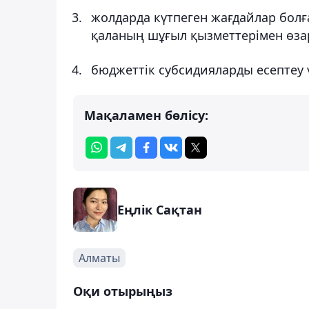
жолдарда күтпеген жағдайлар болғ
қаланың шұғыл қызметтерімен өзар
бюджеттік субсидияларды есептеу 
Мақаламен бөлісу:
Еңлік Сақтан
Алматы
Оқи отырыңыз