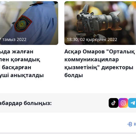
07 тамыз 2022
18:30, 02 қыркүйек 2022
ыда жалған
Асқар Омаров "Орталық
пен қоғамдық
коммуникациялар
і басқарған
қызметінің" директоры
зуші анықталды
болды
абардар болыңыз: