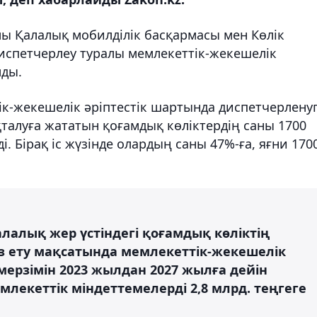
ы Қалалық мобилділік басқармасы мен Көлік
диспетчерлеу туралы мемлекеттік-жекешелік
лды.
ік-жекешелік әріптестік шартында диспетчерлену
талуға жататын қоғамдық көліктердің саны 1700
. Бірақ іс жүзінде олардың саны 47%-ға, яғни 170
лалық жер үстіндегі қоғамдық көліктің
ыз ету мақсатында мемлекеттік-жекешелік
ерзімін 2023 жылдан 2027 жылға дейін
лекеттік міндеттемелерді 2,8 млрд. теңгеге