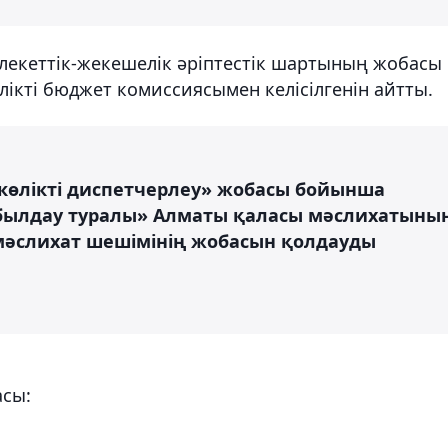
екеттік-жекешелік әріптестік шартының жобасы
лікті бюджет комиссиясымен келісілгенін айтты.
көлікті диспетчерлеу» жобасы бойынша
абылдау туралы» Алматы қаласы мәслихатыны
 мәслихат шешімінің жобасын қолдауды
асы: