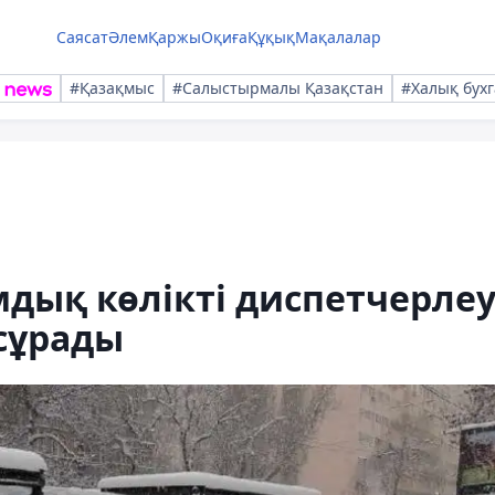
Саясат
Әлем
Қаржы
Оқиға
Құқық
Мақалалар
#Қазақмыс
#Салыстырмалы Қазақстан
#Халық бухг
дық көлікті диспетчерлеу
сұрады