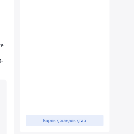
ге
0-
Барлық жаңалықтар