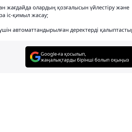
ан жағдайда олардың қозғалысын үйлестіру және
а іс-қимыл жасау;
үшін автоматтандырылған деректерді қалыптасты
Google-ға қосылып,
жаңалықтарды бірінші болып оқыңыз