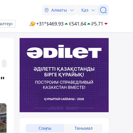
Алматы
Қаз
+31°
$
469.93
€
541.64
₽
5.71
алтері
"
Соңғы
Танымал