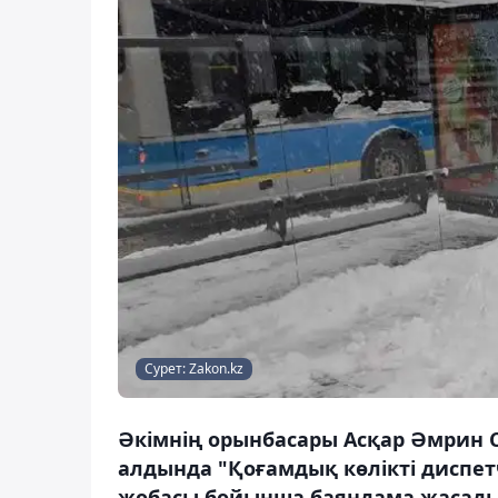
Сурет: Zakon.kz
Әкімнің орынбасары Асқар Әмрин 
алдында "Қоғамдық көлікті диспет
жобасы бойынша баяндама жасады,