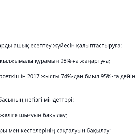
рды ашық есептеу жүйесін қалыптастыруға;
ң жылжымалы құрамын 98%-ға жаңартуға;
рсеткішін 2017 жылғы 74%-дан биыл 95%-ға дейін
асының негізгі міндеттері:
 желіге шығуын бақылау;
ры мен кестелерінің сақталуын бақылау;