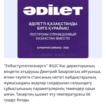
"Екібастұзтеплоэнерго" ЖШС бас директорының
міндетін атқарушы Дмитрий Захаровтың айтуынша,
өткен тәулікте стансаның негізгі жабдықтарының
жұмысындағы ақаулар салдарынан салқындату
сұйықтығының параметрлерінің төмендеуі орын
алған. Таңертең қызмет ету температурасы 66
градус болды.