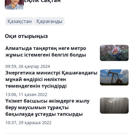
Еңлік Сақтан
Қазақстан
Қарағанды
Оқи отырыңыз
Алматыда таңертең неге метро
жұмыс істемегені белгілі болды
09:59, 26 қаңтар 2024
Энергетика министрі Қашағандағы
мұнай өндірісі неліктен
төмендегенін түсіндірді
13:06, 11 қазан 2022
Үкімет басшысы әкімдерге жылу
беру маусымын тұрақты
бақылауда ұстауды тапсырды
10:37, 29 қараша 2022