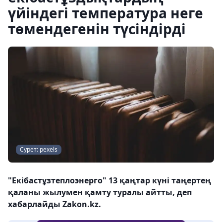
үйіндегі температура неге
төмендегенін түсіндірді
Сурет: pexels
"Екібастұзтеплоэнерго" 13 қаңтар күні таңертең
қаланы жылумен қамту туралы айтты, деп
хабарлайды Zakon.kz.