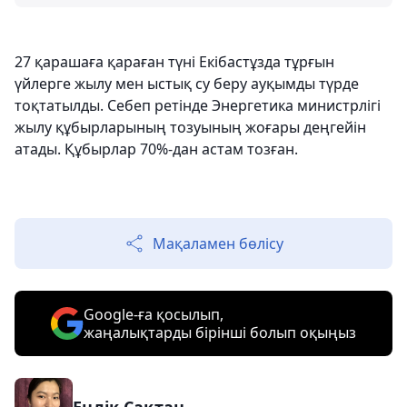
27 қарашаға қараған түні Екібастұзда тұрғын
үйлерге жылу мен ыстық су беру ауқымды түрде
тоқтатылды. Себеп ретінде Энергетика министрлігі
жылу құбырларының тозуының жоғары деңгейін
атады. Құбырлар 70%-дан астам тозған.
Мақаламен бөлісу
Google-ға қосылып,
жаңалықтарды бірінші болып оқыңыз