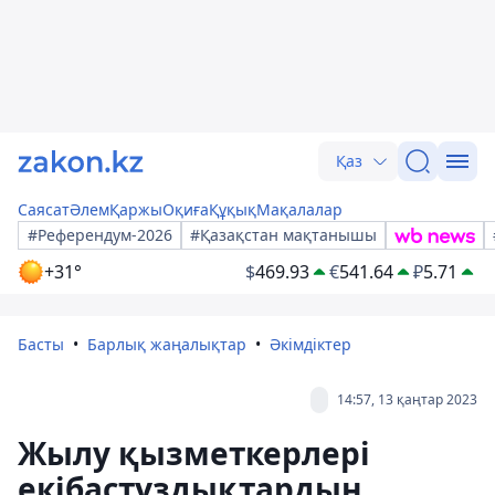
Қаз
Саясат
Әлем
Қаржы
Оқиға
Құқық
Мақалалар
#Референдум-2026
#Қазақстан мақтанышы
+31°
$
469.93
€
541.64
₽
5.71
Басты
Барлық жаңалықтар
Әкімдіктер
14:57, 13 қаңтар 2023
Жылу қызметкерлері
екібастұздықтардың