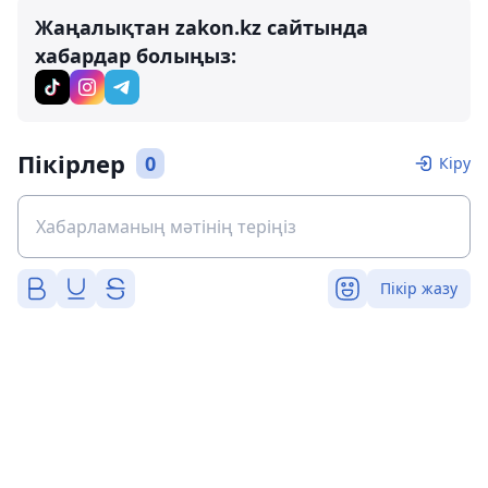
Жаңалықтан zakon.kz сайтында
хабардар болыңыз:
Пікірлер
0
Кіру
Пікір жазу