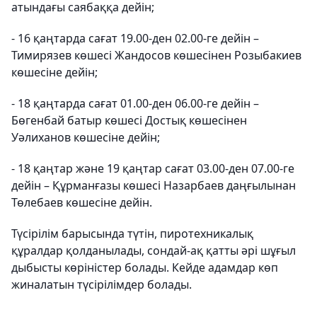
атындағы саябаққа дейін;
- 16 қаңтарда сағат 19.00-ден 02.00-ге дейін –
Тимирязев көшесі Жандосов көшесінен Розыбакиев
көшесіне дейін;
- 18 қаңтарда сағат 01.00-ден 06.00-ге дейін –
Бөгенбай батыр көшесі Достық көшесінен
Уәлиханов көшесіне дейін;
- 18 қаңтар және 19 қаңтар сағат 03.00-ден 07.00-ге
дейін – Құрманғазы көшесі Назарбаев даңғылынан
Төлебаев көшесіне дейін.
Түсірілім барысында түтін, пиротехникалық
құралдар қолданылады, сондай-ақ қатты әрі шұғыл
дыбысты көріністер болады. Кейде адамдар көп
жиналатын түсірілімдер болады.