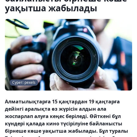
уақытша жабылады
Сурет: pexels
Алматылықтарға 15 қаңтардан 19 қаңтарға
дейінгі аралықта өз жүрісін алдын ала
жоспарлап алуға кеңес беріледі. Өйткені бұл
күндері қалада кино түсірілуіне байланысты
бірнеше көше уақытша жабылады. Бұл туралы