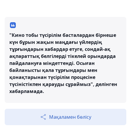
"Кино тобы түсірілім басталардан бірнеше
күн бұрын жақын маңдағы үйлердің
тұрғындарын хабардар етуге, сондай-ақ
ақпараттық белгілерді тікелей орындарда
пайдалануға міндеттенді. Осыған
байланысты қала тұрғындары мен
қонақтарынан түсірілім процесіне
түсіністікпен қарауды сұраймыз", делінген
хабарламада.
Мақаламен бөлісу