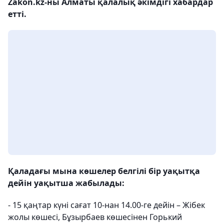
Zakon.kz-ны Алматы қалалық әкімдігі хабардар
етті.
Қаладағы мына көшелер белгілі бір уақытқа
дейін уақытша жабылады:
- 15 қаңтар күні сағат 10-нан 14.00-ге дейін – Жібек
жолы көшесі, Бұзырбаев көшесінен Горький