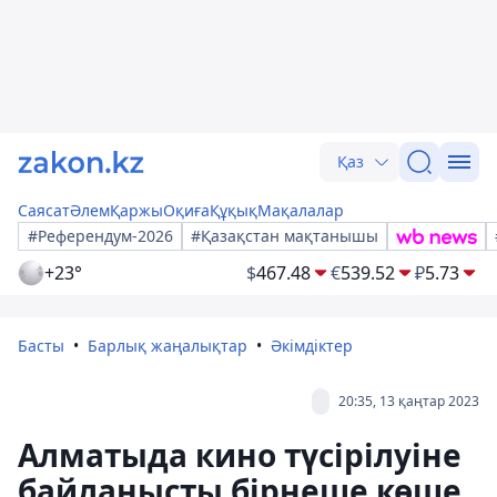
Қаз
Саясат
Әлем
Қаржы
Оқиға
Құқық
Мақалалар
#Референдум-2026
#Қазақстан мақтанышы
+23°
$
467.48
€
539.52
₽
5.73
Басты
Барлық жаңалықтар
Әкімдіктер
20:35, 13 қаңтар 2023
Алматыда кино түсірілуіне
байланысты бірнеше көше