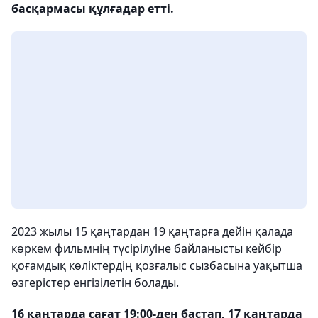
басқармасы құлғадар етті.
2023 жылы 15 қаңтардан 19 қаңтарға дейін қалада
көркем фильмнің түсірілуіне байланысты кейбір
қоғамдық көліктердің қозғалыс сызбасына уақытша
өзгерістер енгізілетін болады.
16 қаңтарда сағат 19:00-ден бастап, 17 қаңтарда