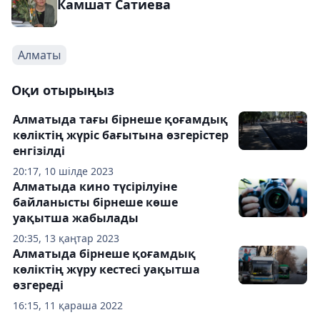
Камшат Сатиева
Алматы
Оқи отырыңыз
Алматыда тағы бірнеше қоғамдық
көліктің жүріс бағытына өзгерістер
енгізілді
20:17, 10 шілде 2023
Алматыда кино түсірілуіне
байланысты бірнеше көше
уақытша жабылады
20:35, 13 қаңтар 2023
Алматыда бірнеше қоғамдық
көліктің жүру кестесі уақытша
өзгереді
16:15, 11 қараша 2022