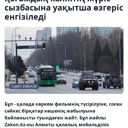
сызбасына уақытша өзгеріс
енгізіледі
Сурет: Zakon.kz
Бұл - қалада көркем фильмнің түсірілуіне, соған
сәйкес бірқатар көшенің жабылуына
байланысты туындаған жайт. Бұл жайлы
Zakon.kz-ны Алматы қалалық мобильділік