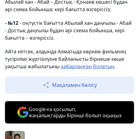
Абылай хан - Абай – Достық - Қонаев көшесі бұдан
әрі схема бойынша; кері бағытта өзгеріссіз;
- №12
- оңтүстік бағытта Абылай хан даңғылы - Абай
- Достық даңғылы бұдан әрі схема бойынша, кері
бағытта – өзгеріссіз.
Айта кетсек, алдында Алматыда көркем фильмнің
түсірілімі жүргізілуіне байланысты бірнеше көше
уақытша жабылатыны
хабарланған болатын
.
Мақаламен бөлісу
Google-ға қосылып,
жаңалықтарды бірінші болып оқыңыз