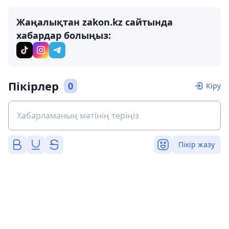
Жаңалықтан zakon.kz сайтында
хабардар болыңыз:
Пікірлер
0
Кіру
Пікір жазу