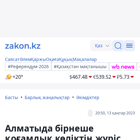
Қаз
Саясат
Әлем
Қаржы
Оқиға
Құқық
Мақалалар
#Референдум-2026
#Қазақстан мақтанышы
+20°
$
467.48
€
539.52
₽
5.73
Басты
Барлық жаңалықтар
Әкімдіктер
20:50, 13 қаңтар 2023
Алматыда бірнеше
қоғамдық көліктің жүріс