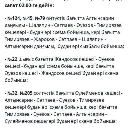
сағат 02:00-ге дейін:
-
№124, №45, №79
оңтүстік бағытта Алтынсарин
даңғылы - Шаляпин - Сәтпаев - Әуезов - Тимирязев
көшелері - бұдан әрі схема бойынша, кері бағытта
Тимирязев – Жароков - Сәтпаев – Шаляпин -
Алтынсарин даңғылы, бұдан әрі сызбасы бойынша;
-
№22
шығыс бағытта Жандосов көшесі - Әуезов
көшесі - бұдан әрі схема бойынша, кері бағытта
Әуезов көшесі - Жандосов көшесі бұдан әрі схема
бойынша;
-
№32, №205
солтүстік бағытта Сүлейменов көшесі -
Алтынсарин - Сәтпаев - Әуезов - Тимирязев
көшелері бұдан әрі схема бойынша, кері бағытта
Тимирязев - Әуезов - Сәтпаев - Алтынсарин -
Сүлейменов көшелері бұдан әрі схема бойынша;