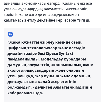
айналды, экономикасы өзгерді. Қаланың екі есе
ұлғаюы аудандардың әлеуметтік, инженерлік,
көліктік және өзге де инфрақұрылыммен
қамтамасыз етілу деңгейіне кері әсерін тигізді.
"Жаңа құжатты әзірлеу кезінде озық
цифрлық технологиялар және әлемдік
дизайн тәжірибесі (Space Syntax)
пайдаланылды. Модельдеу құралдары
дамудың әлеуметтік, экономикалық және
экологиялық салдарын және олардың
ұтқырлыққа, жер құнына және адамның
денсаулығына қалай әсер ететінін
болжайды", - делінген Алматы әкімдігінің
хабарламасында.