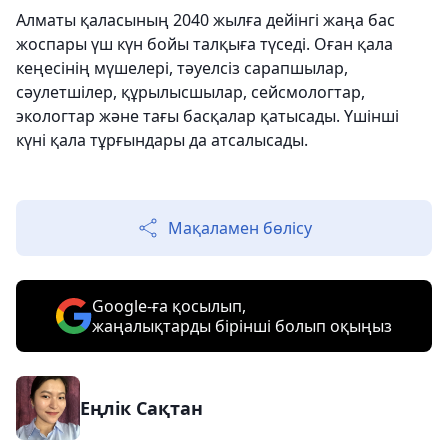
Алматы қаласының 2040 жылға дейінгі жаңа бас
жоспары үш күн бойы талқыға түседі. Оған қала
кеңесінің мүшелері, тәуелсіз сарапшылар,
сәулетшілер, құрылысшылар, сейсмологтар,
экологтар және тағы басқалар қатысады. Үшінші
күні қала тұрғындары да атсалысады.
Мақаламен бөлісу
Google-ға қосылып,
жаңалықтарды бірінші болып оқыңыз
Еңлік Сақтан