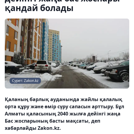
қандай болады
Сурет: Zakon.kz
Қаланың барлық ауданында жайлы қалалық
орта құру және өмір сүру сапасын арттыру. Бұл
Алматы қаласының 2040 жылға дейінгі жаңа
Бас жоспарының басты мақсаты, деп
хабарлайды Zakon.kz.