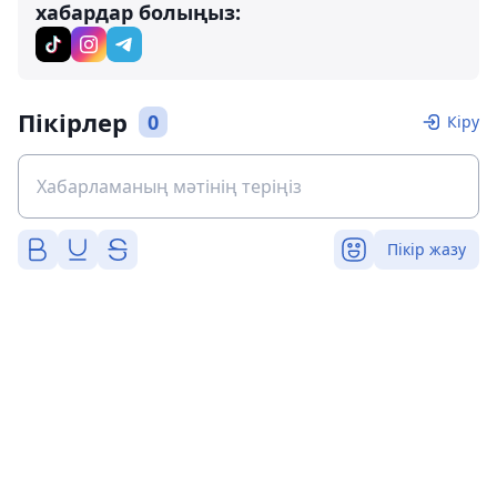
хабардар болыңыз:
Пікірлер
0
Кіру
Пікір жазу