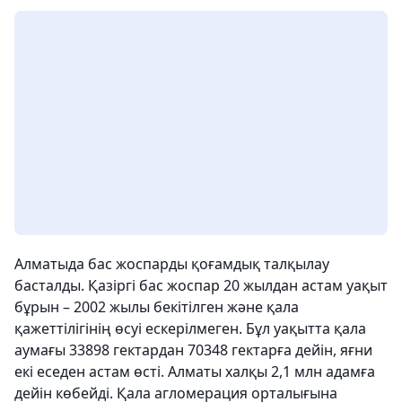
Алматыда бас жоспарды қоғамдық талқылау
басталды. Қазіргі бас жоспар 20 жылдан астам уақыт
бұрын – 2002 жылы бекітілген және қала
қажеттілігінің өсуі ескерілмеген. Бұл уақытта қала
аумағы 33898 гектардан 70348 гектарға дейін, яғни
екі еседен астам өсті. Алматы халқы 2,1 млн адамға
дейін көбейді. Қала агломерация орталығына