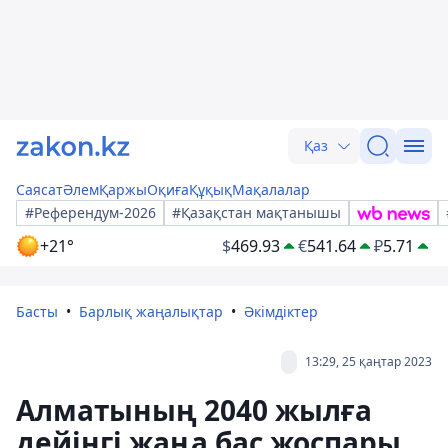
Қаз
Саясат
Әлем
Қаржы
Оқиға
Құқық
Мақалалар
#Референдум-2026
#Қазақстан мақтанышы
+21°
$
469.93
€
541.64
₽
5.71
Басты
Барлық жаңалықтар
Әкімдіктер
13:29, 25 қаңтар 2023
Алматының 2040 жылға
дейінгі жаңа бас жоспары