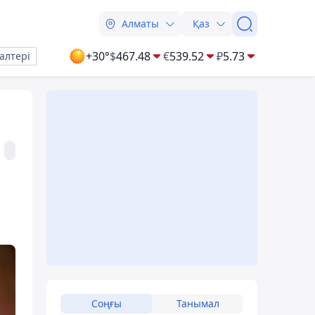
Алматы
Қаз
+30°
$
467.48
€
539.52
₽
5.73
алтері
Соңғы
Танымал