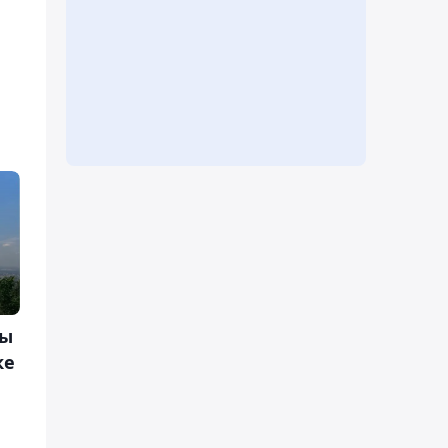
лы
ке