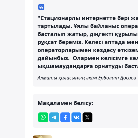
"Стационарлы интернетте бәрі ж
тартылады. Ұялы байланыс опер
басталып жатыр, діңгекті құрыл
рұқсат береміз. Келесі аптада м
операторларымен кездесу өткізе
дайынбыз. Олармен келісімге ке
ықшамаудандарға орнатуды баст
Алматы қаласының әкімі Ерболат Досаев
Мақаламен бөлісу: