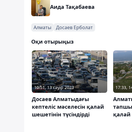
Аида Тақабаева
Алматы
Досаев Ерболат
Оқи отырыңыз
10:51, 13 сәуір 2023
17:33, 1
Досаев Алматыдағы
Алматы
кептеліс мәселесін қалай
тапшы
шешетінін түсіндірді
қалай