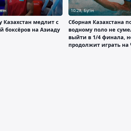
үгін
10:28, Бүгін
 Казахстан медлит с
Сборная Казахстана п
й боксёров на Азиаду
водному поло не суме
выйти в 1/4 финала, н
продолжит играть на