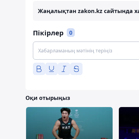
Жаңалықтан zakon.kz сайтында х
Пікірлер
0
Оқи отырыңыз