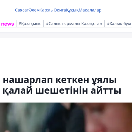
Саясат
Әлем
Қаржы
Оқиға
Құқық
Мақалалар
#Қазақмыс
#Салыстырмалы Қазақстан
#Халық бухг
 нашарлап кеткен ұялы
 қалай шешетінін айтты