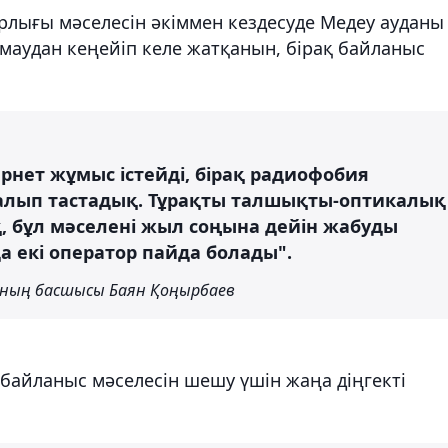
рлығы мәселесін әкіммен кездесуде Медеу ауданы
маудан кеңейіп келе жатқанын, бірақ байланыс
рнет жұмыс істейді, бірақ радиофобия
 алып тастадық. Тұрақты талшықты-оптикалық
қ, бұл мәселені жыл соңына дейін жабуды
 екі оператор пайда болады".
ның басшысы Баян Қоңырбаев
байланыс мәселесін шешу үшін жаңа діңгекті