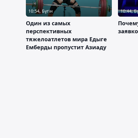
10:54, Бүгін
10:44, Б
Один из самых
Почему
перспективных
заявко
тяжелоатлетов мира Едыге
Емберды пропустит Азиаду