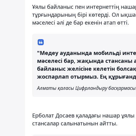
Ұялы байланыс пен интернеттің наша
тұрғындарының бірі көтерді. Ол ықша
мәселесі әлі де бар екенін атап өтті.
"Медеу ауданында мобильді инте
мәселесі бар, жақында стансаны
байланыс желісіне келетін болса
жоспарлап отырмыз. Ең құрығанда
Алматы қаласы Цифрландыру басқармасы
Ерболат Досаев қаладағы нашар ұялы 
стансалар салынатынын айтты.