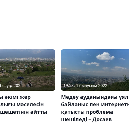
4 сәуір 2022
19:53, 17 маусым 2022
 әкімі жер
Медеу ауданындағы ұя
лығы мәселесін
байланыс пен интернет
 шешетінін айтты
қатысты проблема
шешіледі – Досаев