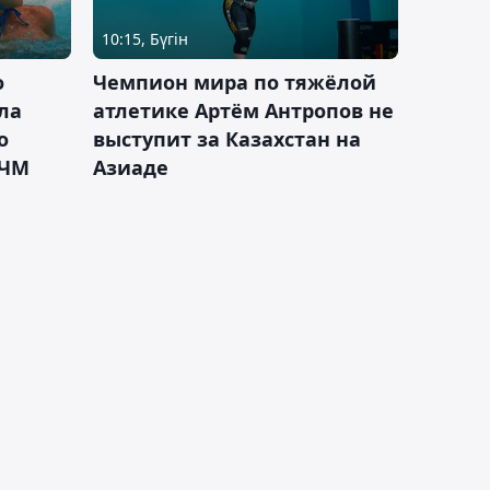
10:15, Бүгін
о
Чемпион мира по тяжёлой
ла
атлетике Артём Антропов не
о
выступит за Казахстан на
 ЧМ
Азиаде