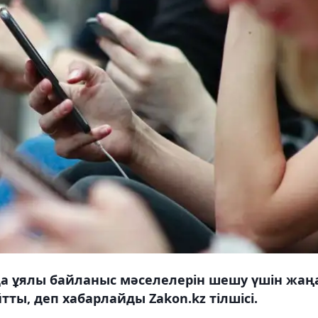
да ұялы байланыс мәселелерін шешу үшін жаң
тты, деп хабарлайды Zakon.kz тілшісі.