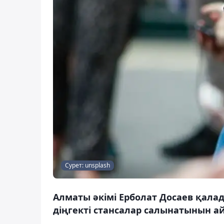
Сурет: unsplash
Алматы әкімі Ерболат Досаев қала
діңгекті стансалар салынатынын ай