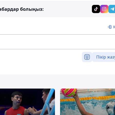
абардар болыңыз:
Пікір жаз