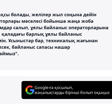
ақсы болады, желілер жыл соңына дейін
аторлары мәселесі бойынша жаңа жоба
ымдар салып, ұялы байланыс операторларына
ен қаладағы барлық ұялы байланыс
мін. Ұсыныстар бар, техникалық жағынан
лсек, байланыс сапасы нашар
аймыз".
Google-ға қосылып,
жаңалықтарды бірінші болып оқыңыз