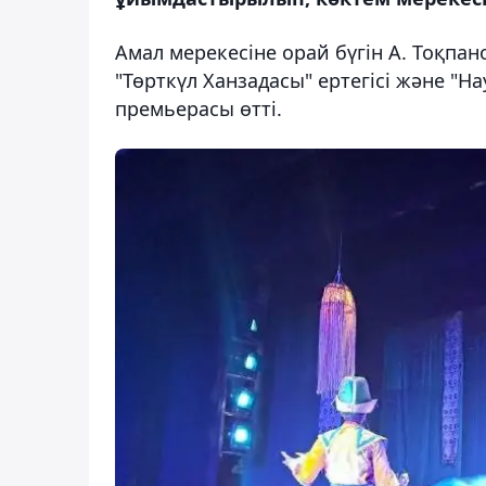
Амал мерекесіне орай бүгін А. Тоқпа
"Төрткүл Ханзадасы" ертегісі және "
премьерасы өтті.