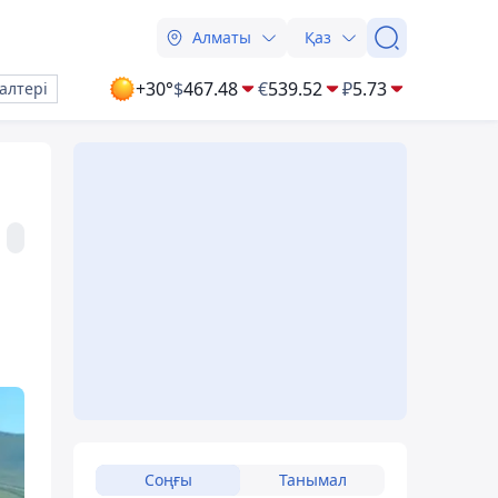
Алматы
Қаз
+30°
$
467.48
€
539.52
₽
5.73
алтері
Соңғы
Танымал