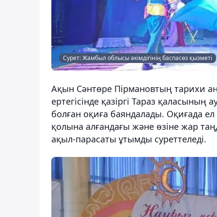
Сурет: Жамбыл облысы әкімдігінің баспасөз қызметі
Ақын Сәнтөре Пірмановтың тарихи аңы
ертегісінде қазіргі Тараз қаласының
болған оқиға баяндалады. Оқиғада ел
қолына алғандағы және өзіне жар таң
ақыл-парасаты ұтымды суреттеледі.