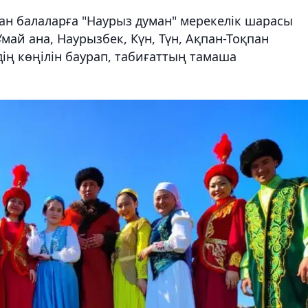
ан балаларға "Наурыз думан" мерекелік шарасы
ай ана, Наурызбек, Күн, Түн, Ақпан-Тоқпан
ің көңілін баурап, табиғаттың тамаша