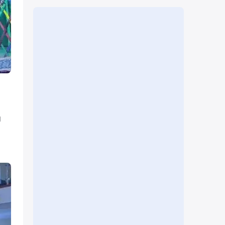
а
ы
,