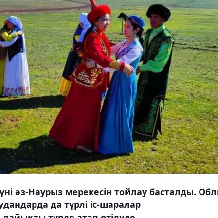
і әз-Наурыз мерекесін тойлау басталды. Обл
дандарда да түрлі іс-шаралар
лайықты түрде атап өтілуде.