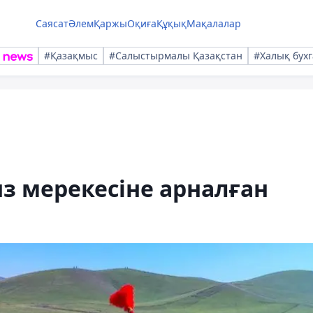
Саясат
Әлем
Қаржы
Оқиға
Құқық
Мақалалар
#Қазақмыс
#Салыстырмалы Қазақстан
#Халық бухг
з мерекесіне арналған