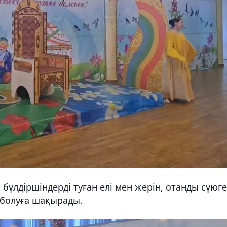
бүлдіршіндерді туған елі мен жерін, отанды сүюге
 болуға шақырады.