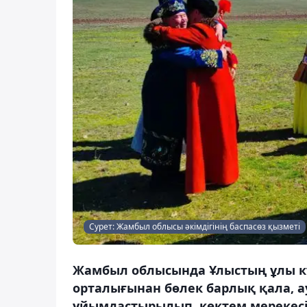
Сурет: Жамбыл облысы әкімдігінің баспасөз қызметі
Жамбыл облысында Ұлыстың ұлы күн
орталығынан бөлек барлық қала, ау
ұйымдастырылып, көктем мерекесі 