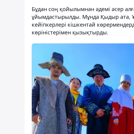
Бұдан соң қойылымнан әдемі әсер алғ
ұйымдастырылды. Мұнда Қыдыр ата, Ұм
кейіпкерлері кішкентай көрермендерд
көріністерімен қызықтырды.