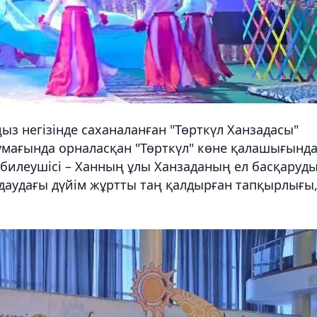
з негізінде саханаланған "Төрткүл Ханзадасы"
 аумағында орналасқан "Төрткүл" көне қалашығынд
 билеушісі – Ханның ұлы Ханзаданың ел басқаруд
даудағы дүйім жұртты таң қалдырған тапқырлығы