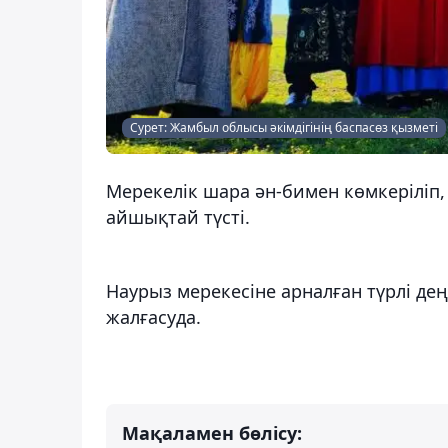
Сурет: Жамбыл облысы әкімдігінің баспасөз қызметі
Мерекелік шара ән-бимен көмкеріліп
айшықтай түсті.
Наурыз мерекесіне арналған түрлі де
жалғасуда.
Мақаламен бөлісу: