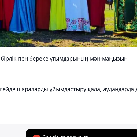
, бірлік пен береке ұғымдарының мән-маңызын
ңгейде шараларды ұйымдастыру қала, аудандарда 