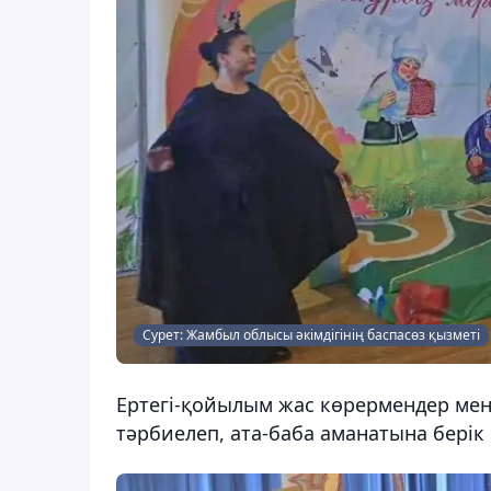
Сурет: Жамбыл облысы әкімдігінің баспасөз қызметі
Ертегі-қойылым жас көрермендер мен 
тәрбиелеп, ата-баба аманатына берік