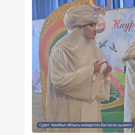
Сурет: Жамбыл облысы әкімдігінің баспасөз қызметі