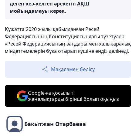
деген кез-келген әрекетін АҚШ
мойындамауы керек.
Құжатта 2020 жылы қабылданған Ресей
Федерациясының Конституциясындағы түзетулер
«Ресей Федерациясының заңдары мен халықаралық
міндеттемелерін бұза отырып күшіне енді» делінеді.
Мақаламен бөлісу
Google-ға қосылып,
жаңалықтарды бірінші болып оқыңыз
Бакытжан Отарбаева