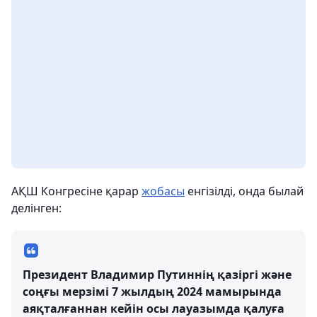
АҚШ Конгресіне қарар
жобасы
енгізілді, онда былай
делінген:
Президент Владимир Путиннің қазіргі және
соңғы мерзімі 7 жылдың 2024 мамырында
аяқталғаннан кейін осы лауазымда қалуға