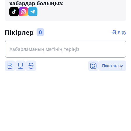
хабардар болыңыз:
Пікірлер
0
Кіру
Пікір жазу