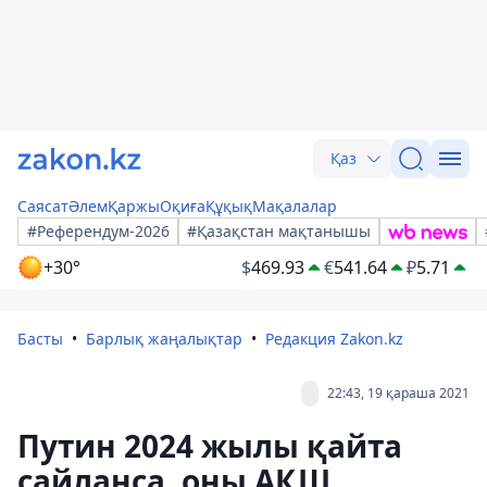
Қаз
Саясат
Әлем
Қаржы
Оқиға
Құқық
Мақалалар
#Референдум-2026
#Қазақстан мақтанышы
+30°
$
469.93
€
541.64
₽
5.71
Басты
Барлық жаңалықтар
Редакция Zakon.kz
22:43, 19 қараша 2021
Путин 2024 жылы қайта
сайланcа, оны АҚШ