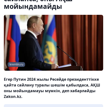
мойындамайды
kremlin.ru
Егер Путин 2024 жылы Ресейде президенттікке
қайта сайлану туралы шешім қабылдаса, АҚШ
оны мойындамауы мүмкін, деп хабарлайды
Zakon.kz.