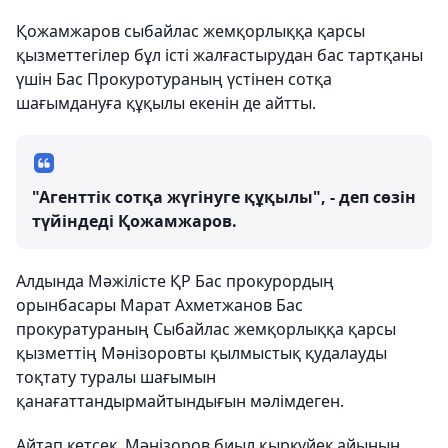
Қожамжаров сыбайлас жемқорлыққа қарсы
қызметтегілер бұл істі жалғастырудан бас тартқаны
үшін Бас Прокуротураның үстінен сотқа
шағымдануға құқылы екенін де айтты.
"Агенттік сотқа жүгінуге құқылы", - деп сөзін
түйіндеді Қожамжаров.
Алдында Мәжілісте ҚР Бас прокурордың
орынбасары Марат Ахметжанов Бас
прокуратураның Сыбайлас жемқорлыққа қарсы
қызметтің Мәнізоровты қылмыстық қудалауды
тоқтату туралы шағымын
қанағаттандырмайтындығын мәлімдеген.
Айтап кетсек, Мәнізоров биыл қыркүйек айының