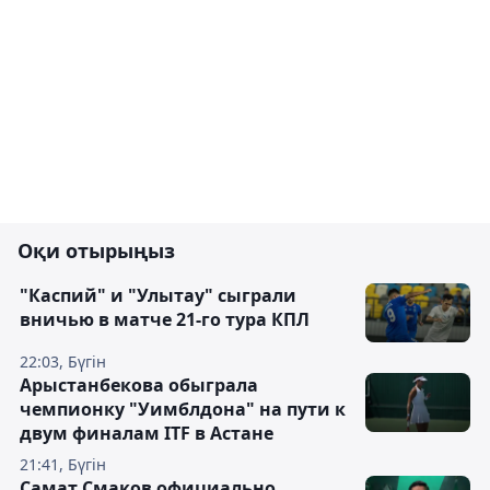
Оқи отырыңыз
"Каспий" и "Улытау" сыграли
вничью в матче 21-го тура КПЛ
22:03, Бүгін
Арыстанбекова обыграла
чемпионку "Уимблдона" на пути к
двум финалам ITF в Астане
21:41, Бүгін
Самат Смаков официально