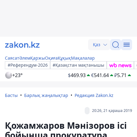
Қаз
Саясат
Әлем
Қаржы
Оқиға
Құқық
Мақалалар
#Референдум-2026
#Қазақстан мақтанышы
+23°
$
469.93
€
541.64
₽
5.71
Басты
Барлық жаңалықтар
Редакция Zakon.kz
20:26, 21 қараша 2019
Қожамжаров Мәнізоров ісі
бойынша прокуратура