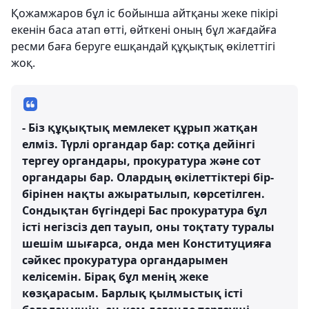
Қожамжаров бұл іс бойынша айтқаны жеке пікірі
екенін баса атап өтті, өйткені оның бұл жағдайға
ресми баға беруге ешқандай құқықтық өкілеттігі
жоқ.
- Біз құқықтық мемлекет құрып жатқан
елміз. Түрлі органдар бар: сотқа дейінгі
тергеу органдары, прокуратура және сот
органдары бар. Олардың өкілеттіктері бір-
бірінен нақты ажыратылып, көрсетілген.
Сондықтан бүгіндері Бас прокуратура бұл
істі негізсіз деп тауып, оны тоқтату туралы
шешім шығарса, онда мен Конституцияға
сәйкес прокуратура органдарымен
келісемін. Бірақ бұл менің жеке
көзқарасым. Барлық қылмыстық істі