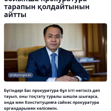
тарапын қолдайтынын
айтты
prokuror.gov.kz
Бүгіндері Бас прокуратура бұл істі негізсіз деп
тауып, оны тоқтату туралы шешім шығарса,
онда мен Конституцияға сәйкес прокуратура
органдарымен келісемін.