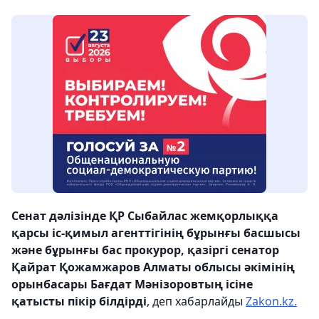
Сенат дәлізінде ҚР Сыбайлас жемқорлыққа
қарсы іс-қимыл агенттігінің бұрынғы басшысы
және бұрынғы бас прокурор, қазіргі сенатор
Қайрат Қожамжаров Алматы облысы әкімінің
орынбасары Бағдат Мәнізоровтың ісіне
қатысты пікір білдірді
, деп хабарлайды
Zakon.kz.