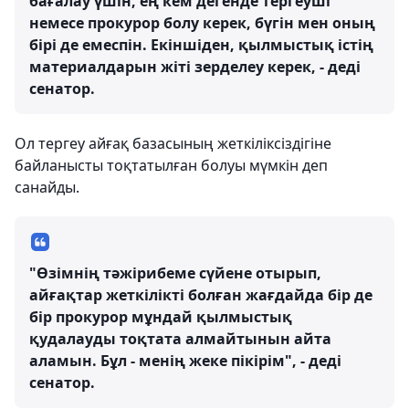
бағалау үшін, ең кем дегенде тергеуші
немесе прокурор болу керек, бүгін мен оның
бірі де емеспін. Екіншіден, қылмыстық істің
материалдарын жіті зерделеу керек, - деді
сенатор.
Ол тергеу айғақ базасының жеткіліксіздігіне
байланысты тоқтатылған болуы мүмкін деп
санайды.
"Өзімнің тәжірибеме сүйене отырып,
айғақтар жеткілікті болған жағдайда бір де
бір прокурор мұндай қылмыстық
қудалауды тоқтата алмайтынын айта
аламын. Бұл - менің жеке пікірім", - деді
сенатор.