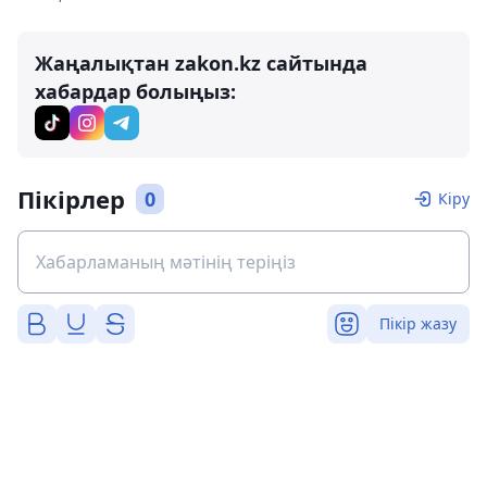
Жаңалықтан zakon.kz сайтында
хабардар болыңыз:
Пікірлер
0
Кіру
Пікір жазу