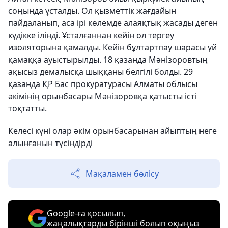
соңында ұсталды. Ол қызметтік жағдайын
пайдаланып, аса ірі көлемде алаяқтық жасады деген
күдікке ілінді. Ұсталғаннан кейін ол тергеу
изоляторына қамалды. Кейін бұлтартпау шарасы үй
қамаққа ауыстырылды. 18 қазанда Мәнізоровтың
ақысыз демалысқа шыққаны белгілі болды. 29
қазанда ҚР Бас прокуратурасы Алматы облысы
әкімінің орынбасары Мәнізоровқа қатысты істі
тоқтатты.
Келесі күні олар әкім орынбасарынан айыптың неге
алынғанын түсіндірді
Мақаламен бөлісу
Google-ға қосылып,
жаңалықтарды бірінші болып оқыңыз