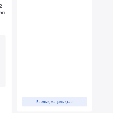
2
өп
Барлық жаңалықтар