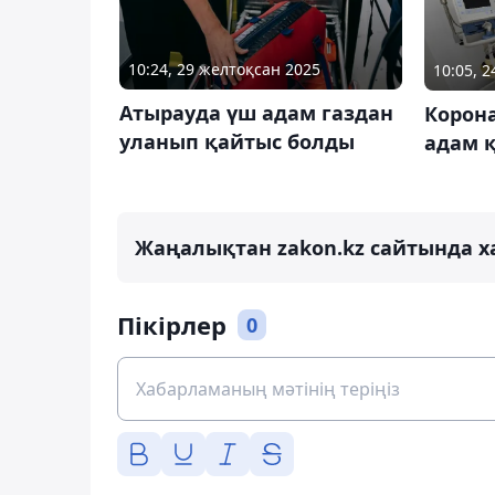
10:24, 29 желтоқсан 2025
10:05, 
Атырауда үш адам газдан
Корон
уланып қайтыс болды
адам 
Жаңалықтан zakon.kz сайтында х
Пікірлер
0