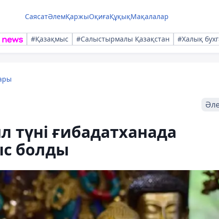
Саясат
Әлем
Қаржы
Оқиға
Құқық
Мақалалар
#Қазақмыс
#Салыстырмалы Қазақстан
#Халық бухг
ары
Әл
 түні ғибадатханада
ыс болды