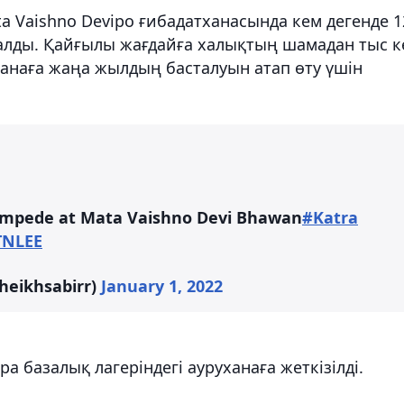
ta Vaishno Devipo ғибадатханасында кем дегенде 1
 алды. Қайғылы жағдайға халықтың шамадан тыс к
ханаға жаңа жылдың басталуын атап өту үшін
tampede at Mata Vaishno Devi Bhawan
#Katra
TNLEE
heikhsabirr)
January 1, 2022
а базалық лагеріндегі ауруханаға жеткізілді.