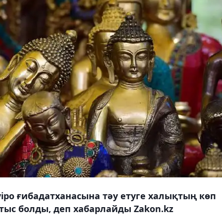
vipo ғибадатханасына тәу етуге халықтың көп
ыс болды, деп хабарлайды Zakon.kz