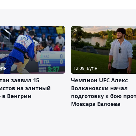
үгін
12:09, Бүгін
тан заявил 15
Чемпион UFC Алекс
истов на элитный
Волкановски начал
 в Венгрии
подготовку к бою про
Мовсара Евлоева