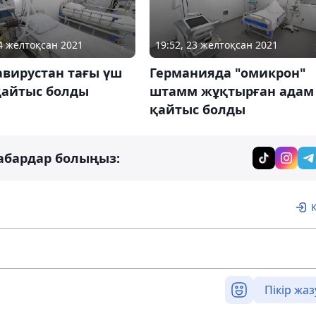
24 желтоқсан 2021
19:52, 23 желтоқсан 2021
авирустан тағы үш
Германияда "омикрон"
қайтыс болды
штамм жұқтырған адам
қайтыс болды
абардар болыңыз:
Пікір жаз