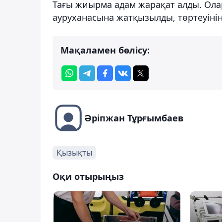
Тағы жиырма адам жарақат алды. Ола
ауруханасына жатқызылды, төртеуінің
Мақаламен бөлісу:
Әріпжан Тұрғымбаев
Қызықты
Оқи отырыңыз