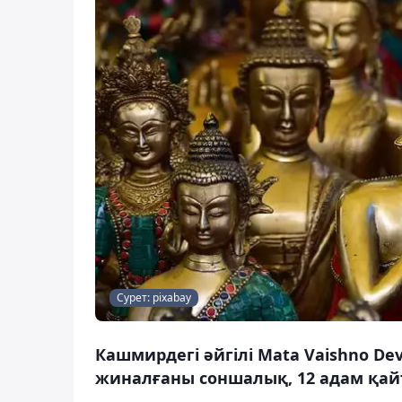
Сурет: pixabay
Кашмирдегі әйгілі Mata Vaishno De
жиналғаны соншалық, 12 адам қайт