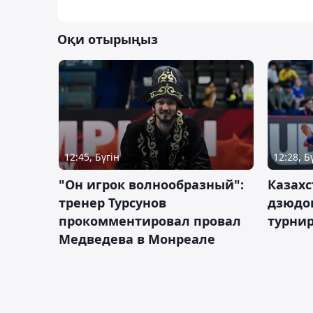
Оқи отырыңыз
12:45, Бүгін
12:28, Б
"Он игрок волнообразный":
Казахс
тренер Турсунов
дзюдо
прокомментировал провал
турнир
Медведева в Монреале