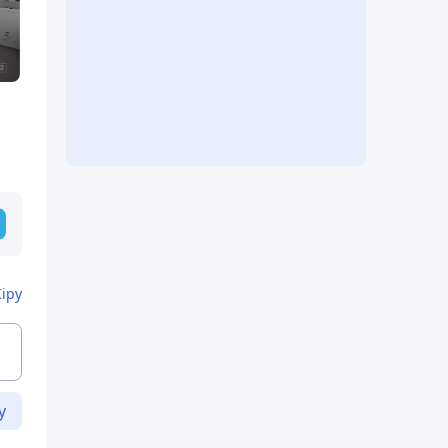
Кіру
у