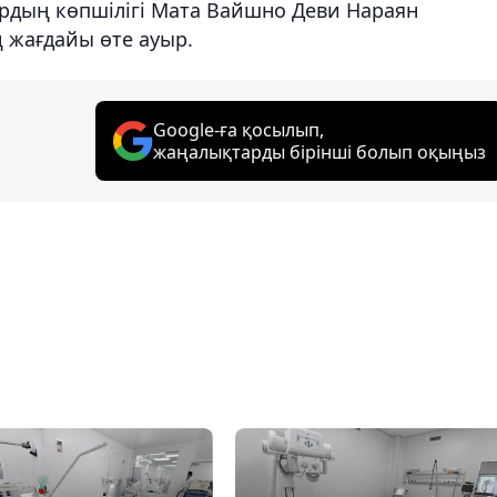
рдың көпшілігі Мата Вайшно Деви Нараян
 жағдайы өте ауыр.
Google-ға қосылып,
жаңалықтарды бірінші болып оқыңыз