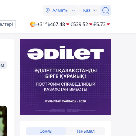
Алматы
Қаз
+31°
$
467.48
€
539.52
₽
5.73
алтері
ем
Соңғы
Танымал