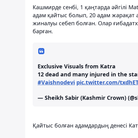
Кашмирде сенбі, 1 қаңтарда әйгілі Ma
адам қайтыс болып, 20 адам жарақат
жиналуы себеп болған. Олар ғибадат
барған.
Exclusive Visuals from Katra
12 dead and many injured in the s
#Vaishnodevi
pic.twitter.com/txdhE
— Sheikh Sabir (Kashmir Crown) (@s
Қайтыс болған адамдардың денесі Катр