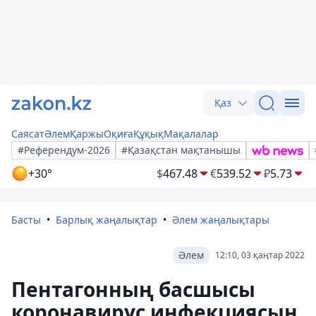
Қаз
Саясат
Әлем
Қаржы
Оқиға
Құқық
Мақалалар
#Референдум-2026
#Қазақстан мақтанышы
+30°
$
467.48
€
539.52
₽
5.73
Басты
Барлық жаңалықтар
Әлем жаңалықтары
Әлем
12:10, 03 қаңтар 2022
Пентагонның басшысы
коронавирус инфекциясын