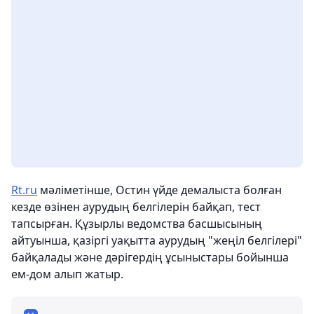
Rt.ru
мәліметінше, Остин үйде демалыста болған
кезде өзінен аурудың белгілерін байқап, тест
тапсырған. Құзырлы ведомства басшысының
айтуынша, қазіргі уақытта аурудың "жеңіл белгілері"
байқалады және дәрігердің ұсыныстары бойынша
ем-дом алып жатыр.