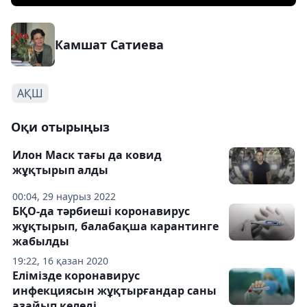
Камшат Сатиева
АҚШ
Оқи отырыңыз
Илон Маск тағы да ковид
жұқтырып алды
00:04, 29 наурыз 2022
БҚО-да тәрбиеші коронавирус
жұқтырып, балабақша карантинге
жабылды
19:22, 16 қазан 2020
Елімізде коронавирус
инфекциясын жұқтырғандар саны
азайып келеді