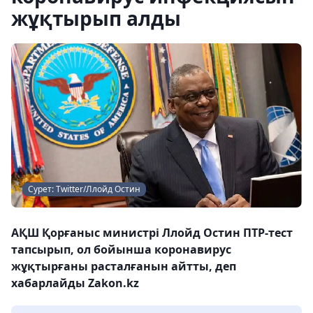
жұқтырып алды
Сурет: Twitter/Ллойд Остин
АҚШ Қорғаныс министрі Ллойд Остин ПТР-тест
тапсырып, ол бойынша коронавирус
жұқтырғаны расталғанын айтты, деп
хабарлайды Zakon.kz