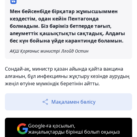
Мен бейсенбіде бірқатар жұмысшыммен
кездестім, одан кейін Пентагонда
болмадым. Біз бәріміз бетперде тағып,
әлеуметтік қашықтықты сақтадық. Алдағы
бес күн бойына үйде карантинде боламын.
АҚШ Қорғаныс министрі Ллойд Остин
Сондай-ақ, министр қазан айында қайта вакцина
алғанын, бұл инфекцияны жұқтыру кезінде аурудың
жеңіл өтуіне мүмкіндік беретінін айтты.
Мақаламен бөлісу
Google-ға қосылып,
жаңалықтарды бірінші болып оқыңыз