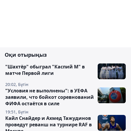
Оқи отырыңыз
"Шахтёр" обыграл "Каспий М" в
матче Первой лиги
20:02, Бүгін
"Условия не выполнены": в УЕФА
заявили, что бойкот соревнований
ФИФА остаётся в силе
19:51, Бүгін
Кайл Снайдер и Ахмед Тажудинов
проведут реванш на турнире RAF в
Москве