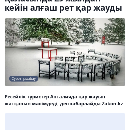
кейін алғаш рет қар жауды
Сурет: pixabay
Ресейлік туристер Анталияда қар жауып
жатқанын мәлімдеді, деп хабарлайды Zakon.kz