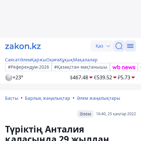
Қаз
Саясат
Әлем
Қаржы
Оқиға
Құқық
Мақалалар
#Референдум-2026
#Қазақстан мақтанышы
+23°
$
467.48
€
539.52
₽
5.73
Басты
Барлық жаңалықтар
Әлем жаңалықтары
Әлем
16:40, 25 қаңтар 2022
Түріктің Анталия
қаласында 29 жылдан