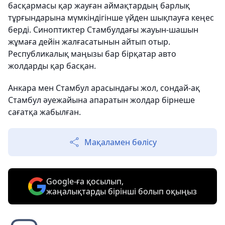
басқармасы қар жауған аймақтардың барлық
тұрғындарына мүмкіндігінше үйден шықпауға кеңес
берді. Синоптиктер Стамбулдағы жауын-шашын
жұмаға дейін жалғасатынын айтып отыр.
Республикалық маңызы бар бірқатар авто
жолдарды қар басқан.
Анкара мен Стамбул арасындағы жол, сондай-ақ
Стамбул әуежайына апаратын жолдар бірнеше
сағатқа жабылған.
Мақаламен бөлісу
Google-ға қосылып,
жаңалықтарды бірінші болып оқыңыз