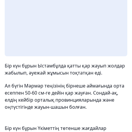
Бір күн бұрын Ыстамбұлда қатты қар жауып жолдар
жабылып, әуежай жұмысын тоқтатқан еді.
Ал бүгін Мәрмәр теңізінің бірнеше аймағында орта
есеппен 50-60 см-ге дейін қар жауған. Сондай-ақ,
елдің кейбір орталық провинцияларында және
оңтүстігінде жауын-шашын болған.
Бір күн бұрын Үкіметтің төтенше жағдайлар