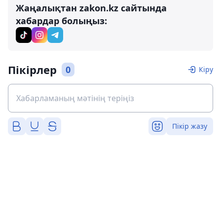
Жаңалықтан zakon.kz сайтында
хабардар болыңыз:
Пікірлер
0
Кіру
Пікір жазу