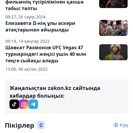
фильмнің түсірілімінен қанша
табыс тапты
09:27, 26 сәуір 2024
Елизавета II-нің ұлы әскери
атақтарынан айырылды
09:19, 14 қаңтар 2022
Шавкат Рахмонов UFC Vegas 47
турниріндегі жеңісі үшін 40 млн
теңге сыйақы алады
13:06, 06 ақпан 2022
Жаңалықтан zakon.kz сайтында
хабардар болыңыз:
Пікірлер
0
Кіру