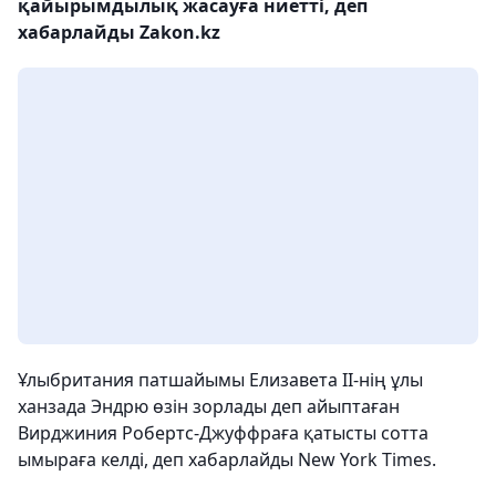
қайырымдылық жасауға ниетті, деп
хабарлайды Zakon.kz
Ұлыбритания патшайымы Елизавета II-нің ұлы
ханзада Эндрю өзін зорлады деп айыптаған
Вирджиния Робертс-Джуффраға қатысты сотта
ымыраға келді, деп хабарлайды New York Times.