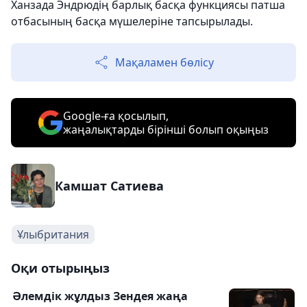
Ханзада Эндрюдің барлық басқа функциясы патша
отбасының басқа мүшелеріне тапсырылады.
Мақаламен бөлісу
Google-ға қосылып,
жаңалықтарды бірінші болып оқыңыз
Камшат Сатиева
Ұлыбритания
Оқи отырыңыз
Әлемдік жұлдыз Зендея жаңа