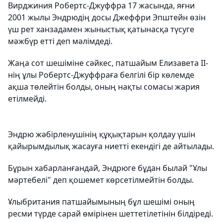
Вирджиния Робертс-Джуффра 17 жасында, яғни
2001 жылы Эндрюдің досы Джеффри Эпштейн өзін
үш рет ханзадамен жыныстық қатынасқа түсуге
мәжбүр етті деп мәлімдеді.
Жаңа сот шешіміне сәйкес, патшайым Елизавета II-
нің ұлы Робертс-Джуффраға белгілі бір көлемде
ақша төлейтін болды, оның нақты сомасы жария
етілмейді.
Эндрю жәбірленушінің құқықтарын қолдау үшін
қайырымдылық жасауға ниетті екендігі де айтылады.
Бұрын хабарланғандай, Эндрюге бұдан былай "Ұлы
мәртебелі" деп қошемет көрсетілмейтін болды.
Ұлыбритания патшайымының бұл шешімі оның
ресми түрде сарай өмірінен шеттетілетінін білдіреді.