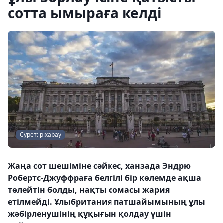
сотта ымыраға келді
Сурет: pixabay
Жаңа сот шешіміне сәйкес, ханзада Эндрю
Робертс-Джуффраға белгілі бір көлемде ақша
төлейтін болды, нақты сомасы жария
етілмейді. Ұлыбритания патшайымының ұлы
жәбірленушінің құқығын қолдау үшін