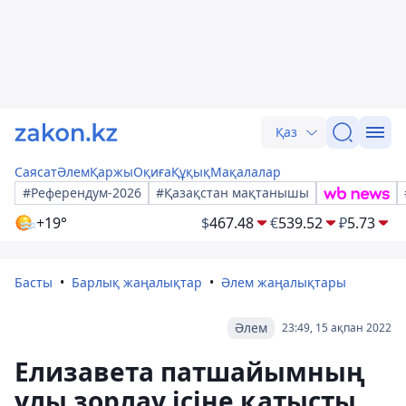
Қаз
Саясат
Әлем
Қаржы
Оқиға
Құқық
Мақалалар
#Референдум-2026
#Қазақстан мақтанышы
+19°
$
467.48
€
539.52
₽
5.73
Басты
Барлық жаңалықтар
Әлем жаңалықтары
Әлем
23:49, 15 ақпан 2022
Елизавета патшайымның
ұлы зорлау ісіне қатысты