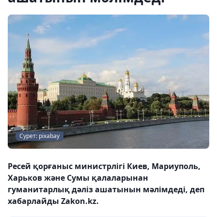
Сурет: pixabay
Ресей қорғаныс министрлігі Киев, Мариуполь,
Харьков және Сумы қалаларынан
гуманитарлық дәліз ашатынын мәлімдеді, деп
хабарлайды Zakon.kz.