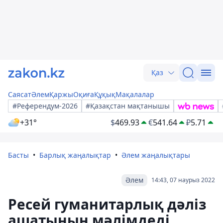
Қаз
Саясат
Әлем
Қаржы
Оқиға
Құқық
Мақалалар
#Референдум-2026
#Қазақстан мақтанышы
+31°
$
469.93
€
541.64
₽
5.71
Басты
Барлық жаңалықтар
Әлем жаңалықтары
Әлем
14:43, 07 наурыз 2022
Ресей гуманитарлық дәліз
ашатынын мәлімдеді