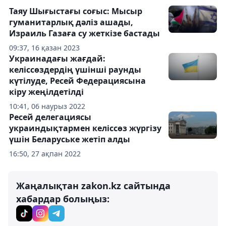
Таяу Шығыстағы соғыс: Мысыр
гуманитарлық дәліз ашады,
Израиль Газаға су жеткізе бастады
09:37, 16 қазан 2023
Украинадағы жағдай:
келіссөздердің үшінші раунды
күтілуде, Ресей Федерациясына
кіру жеңілдетілді
10:41, 06 наурыз 2022
Ресей делегациясы
украиндықтармен келіссөз жүргізу
үшін Беларуське жетіп алды
16:50, 27 ақпан 2022
Жаңалықтан zakon.kz сайтында
хабардар болыңыз: