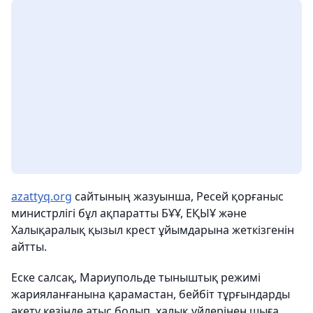
azattyq.org
сайтының жазуынша, Ресей қорғаныс
министрлігі бұл ақпаратты БҰҰ, ЕҚЫҰ және
Халықаралық қызыл крест ұйымдарына жеткізгенін
айтты.
Еске салсақ, Мариупольде тыныштық режимі
жарияланғанына қарамастан, бейбіт тұрғындарды
әкету кезінде атыс болып, халық үйлерінен шыға