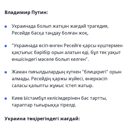
Владимир Путин:
Украинада болып жатқан жағдай трагедия,
Ресейде басқа таңдау болған жоқ.
"Украинада өсіп-өнген Ресейге қарсы күштермен
қақтығыс бәрібір орын алатын еді, бұл тек уақыт
еншісіндегі мәселе болып келген".
Жаман пиғылдылардың күткен "блицкригі" орын
алмады. Ресейдің қаржы жүйесі, өнеркәсіп
саласы қалыпты жұмыс істеп жатыр.
Киев Ыстамбұл келісімдерінен бас тартты,
тараптар тығырыққа тірелді.
Украина төңірегіндегі жағдай: