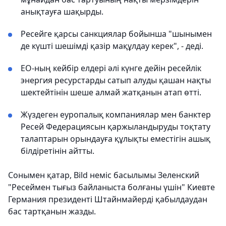
анықтауға шақырды.
Ресейге қарсы санкциялар бойынша "шынымен
де күшті шешімді қазір мақұлдау керек", - деді.
ЕО-ның кейбір елдері әлі күнге дейін ресейлік
энергия ресурстарды сатып алуды қашан нақты
шектейтінін шеше алмай жатқанын атап өтті.
Жүздеген еуропалық компаниялар мен банктер
Ресей Федерациясын қаржыландыруды тоқтату
талаптарын орындауға құлықты еместігін ашық
білдіретінін айтты.
Сонымен қатар, Bild неміс басылымы Зеленский
"Ресеймен тығыз байланыста болғаны үшін" Киевте
Германия президенті Штайнмайерді қабылдаудан
бас тартқанын жазды.