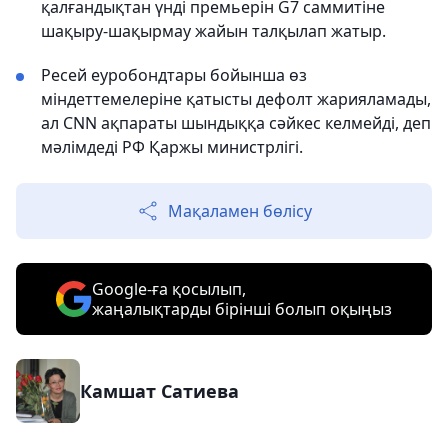
қалғандықтан үнді премьерін G7 саммитіне
шақыру-шақырмау жайын талқылап жатыр.
Ресей еуробондтары бойынша өз
міндеттемелеріне қатысты дефолт жарияламады,
ал CNN ақпараты шындыққа сәйкес келмейді, деп
мәлімдеді РФ Қаржы министрлігі.
Мақаламен бөлісу
Google-ға қосылып,
жаңалықтарды бірінші болып оқыңыз
Камшат Сатиева