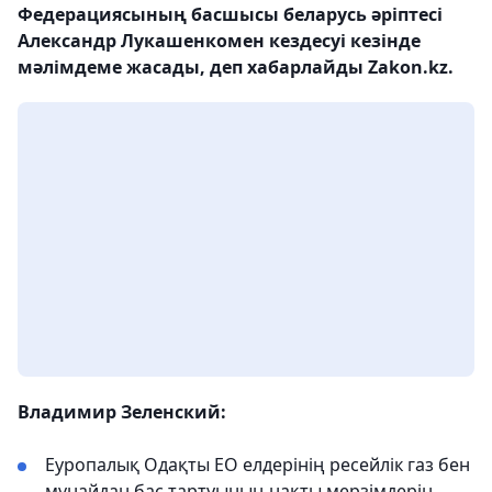
Федерациясының басшысы беларусь әріптесі
Александр Лукашенкомен кездесуі кезінде
мәлімдеме жасады, деп хабарлайды Zakon.kz.
Владимир Зеленский:
Еуропалық Одақты ЕО елдерінің ресейлік газ бен
мұнайдан бас тартуының нақты мерзімдерін