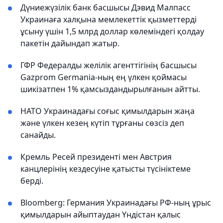
Дүниежүзілік банк басшысы Дэвид Малпасс
Украинаға халқына мемлекеттік қызметтерді
ұсыну үшін 1,5 млрд доллар көлеміндегі қолдау
пакетін дайындап жатыр.
ГФР Федералды желілік агенттігінің басшысы
Gazprom Germania-ның ең үлкен қоймасы
шикізатпен 1% қамсыздандырылғанын айтты.
НАТО Украинадағы соғыс қимылдарын жаңа
және үлкен кезең күтіп тұрғаны сөзсіз деп
санайды.
Кремль Ресей президенті мен Австрия
канцлерінің кездесуіне қатысты түсініктеме
берді.
Bloomberg: Германия Украинадағы РФ-ның ұрыс
қимылдарын айыптаудан Үндістан қалыс