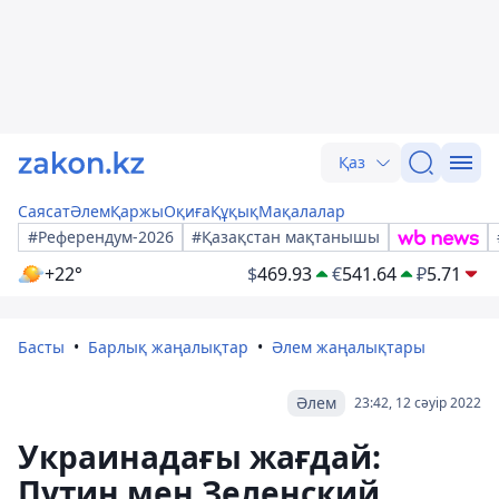
Қаз
Саясат
Әлем
Қаржы
Оқиға
Құқық
Мақалалар
#Референдум-2026
#Қазақстан мақтанышы
+22°
$
469.93
€
541.64
₽
5.71
Басты
Барлық жаңалықтар
Әлем жаңалықтары
Әлем
23:42, 12 сәуір 2022
Украинадағы жағдай:
Путин мен Зеленский