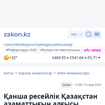
Қаз
Саясат
Әлем
Қаржы
Оқиға
Құқық
Мақалалар
#Референдум-2026
#Қазақстан мақтанышы
+32°
$
469.93
€
541.64
₽
5.71
Басты
Барлық жаңалықтар
Әлем жаңалықтары
Әлем
13:58, 13 сәуір 2022
Қанша ресейлік Қазақстан
азаматтығын алғысы