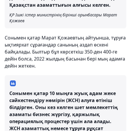
Қазақстан азаматтығын алғысы келген.
ҚР Ішкі істер министрінің бірінші орынбасары Марат
Қожаев
Сонымен қатар Марат Қожаевтың айтуынша, тұруға
ықтиярхат сұрағандар санының аздап өскені
байқалады. Былтыр бұл көрсеткіш 350-ден 400-ге
дейін болса, 2022 жылдың басынан бері мың адамға
дейін жеткен.
Сонымен қатар 10 мыңға жуық адам жеке
сәйкестендіру нөмірін (ЖСН) алуға өтініш
білдірген. Оны кез келген шет мемлекеттің
азаматы бизнес жүргізу, қаржылық
операциялық процестер үшін ала алады.
ЖСН азаматтық немесе тұруға рұқсат