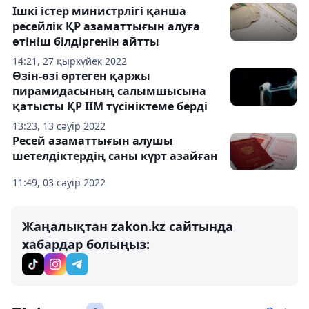
Ішкі істер министрлігі қанша
ресейлік ҚР азаматтығын алуға
өтініш білдіргенін айтты
14:21, 27 қыркүйек 2022
Өзін-өзі өртеген қаржы
пирамидасының салымшысына
қатысты ҚР ІІМ түсініктеме берді
13:23, 13 сәуір 2022
Ресей азаматтығын алушы
шетелдіктердің саны күрт азайған
11:49, 03 сәуір 2022
Жаңалықтан zakon.kz сайтында
хабардар болыңыз: