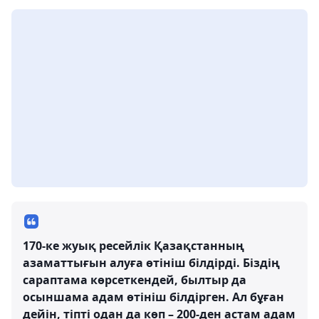
170-ке жуық ресейлік Қазақстанның
азаматтығын алуға өтініш білдірді. Біздің
сараптама көрсеткендей, былтыр да
осыншама адам өтініш білдірген. Ал бұған
дейін, тіпті одан да көп – 200-ден астам адам