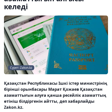
келеді
Сурет: Zakon.kz
Қазақстан Республикасы Ішкі істер министрінің
бірінші орынбасары Марат Қожаев Қазақстан
азаматтығын алуға қанша ресейлік азаматтың
өтініш білдіргенін айтты, деп хабарлайды
Zakon.kz.