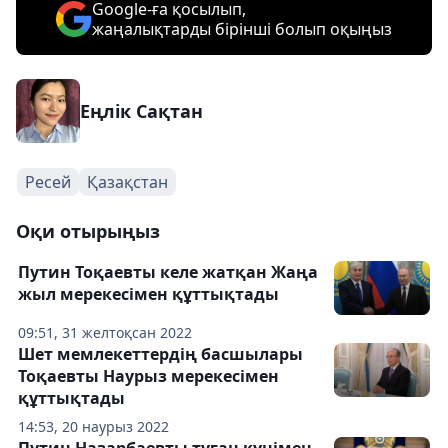
Google-ға қосылып,
жаңалықтарды бірінші болып оқыңыз
Еңлік Сақтан
Ресей
Қазақстан
Оқи отырыңыз
Путин Тоқаевты келе жатқан Жаңа
жыл мерекесімен құттықтады
09:51, 31 желтоқсан 2022
Шет мемлекеттердің басшылары
Тоқаевты Наурыз мерекесімен
құттықтады
14:53, 20 наурыз 2022
Путин Назарбаевты туған күнімен