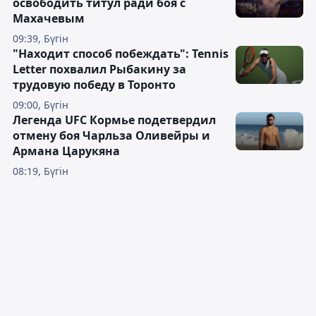
освободить титул ради боя с
Махачевым
09:39, Бүгін
"Находит способ побеждать": Tennis
Letter похвалил Рыбакину за
трудовую победу в Торонто
09:00, Бүгін
Легенда UFC Кормье подетвердил
отмену боя Чарльза Оливейры и
Армана Царукяна
08:19, Бүгін