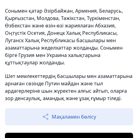
Сонымен қатар Әзірбайжан, Армения, Беларусь,
Қырғызстан, Молдова, Тәжікстан, Түркіменстан,
Өзбекстан және өзін-өзі жариялаған Абхазия,
Оңтүстік Осетия, Донецк Халық Республикасы,
Луганск Халық Республикасы басшылары мен
азаматтарына жеделхаттар жолданды. Сонымен
бірге Грузия мен Украина халықтарына
құттықтаулар жолданды.
Шет мемлекеттердің басшылары мен азаматтарына
арнаған сөзінде Путин майдан және тыл
ардагерлеріне шын жүректен алғыс айтып, оларға
зор денсаулық, амандық және ұзақ ғұмыр тіледі.
Мақаламен бөлісу