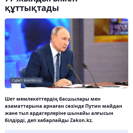
құттықтады
Сурет: kremlin.ru
Шет мемлекеттердің басшылары мен
азаматтарына арнаған сөзінде Путин майдан
және тыл ардагерлеріне шынайы алғысын
білдірді, деп хабарлайды Zakon.kz.