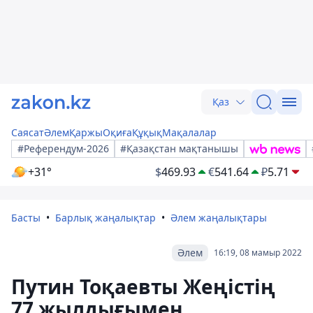
Қаз
Саясат
Әлем
Қаржы
Оқиға
Құқық
Мақалалар
#Референдум-2026
#Қазақстан мақтанышы
+31°
$
469.93
€
541.64
₽
5.71
Басты
Барлық жаңалықтар
Әлем жаңалықтары
Әлем
16:19, 08 мамыр 2022
Путин Тоқаевты Жеңістің
77 жылдығымен