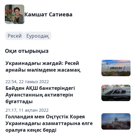
Камшат Сатиева
Ресей
Еуроодақ
Оқи отырыңыз
Украинадағы жағдай: Ресей
арнайы мәлімдеме жасамақ
22:54, 22 тамыз 2022
Байден АҚШ банктеріндегі
Ауғанстанның активтерін
бұғаттады
21:17, 11 ақпан 2022
Голландия мен Оңтүстік Корея
Украинадағы азаматтарына елге
оралуға кеңес берді