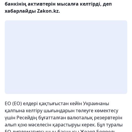
банкінің активтерін мысалға келтірді, деп
хабарлайды Zakon.kz.
ЕО (ЕО) елдері қақтығыстан кейін Украинаны
қалпына келтіру шығындарын төлеуге көмектесу
үшін Ресейдің бұғатталған валюталық резервтерін
алып қою мәселесін қарастыруы керек. Бұл туралы
ЕО дипломатиясының басшысы Жозеп Боррель