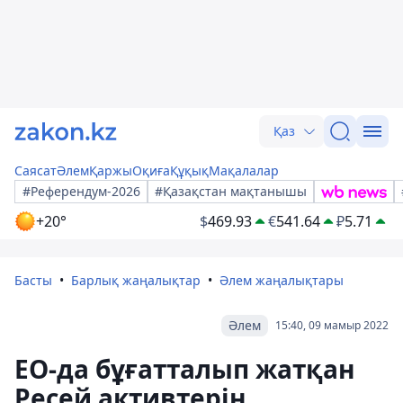
Қаз
Саясат
Әлем
Қаржы
Оқиға
Құқық
Мақалалар
#Референдум-2026
#Қазақстан мақтанышы
+20°
$
469.93
€
541.64
₽
5.71
Басты
Барлық жаңалықтар
Әлем жаңалықтары
Әлем
15:40, 09 мамыр 2022
ЕО-да бұғатталып жатқан
Ресей активтерін