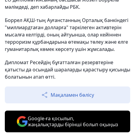
мәлімдеді, деп хабарлайды РБК.
Боррел АҚШ-тың Ауғанстанның Орталық банкіндегі
"миллиардтаған долларға" тәркілеген активтерін
мысалға келтірді, оның айтуынша, олар кейіннен
терроризм құрбандарына өтемақы төлеу және елге
гуманитарлық көмек көрсету үшін жұмсалады.
Дипломат Ресейдің бұғатталған резервтеріне
қатысты да осындай шараларды қарастыру қисынды
болатынын атап өтті.
Мақаламен бөлісу
Google-ға қосылып,
жаңалықтарды бірінші болып оқыңыз