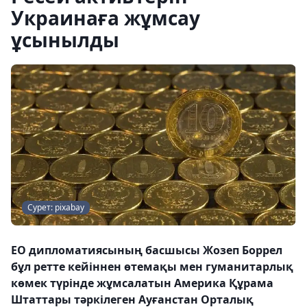
Украинаға жұмсау
ұсынылды
Сурет: pixabay
ЕО дипломатиясының басшысы Жозеп Боррел
бұл ретте кейіннен өтемақы мен гуманитарлық
көмек түрінде жұмсалатын Америка Құрама
Штаттары тәркілеген Ауғанстан Орталық