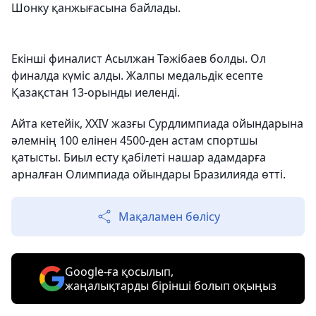
Шонку қанжығасына байлады.
Екінші финалист Асылжан Тәжібаев болды. Ол
финалда күміс алды. Жалпы медальдік есепте
Қазақстан 13-орынды иеленді.
Айта кетейік, XXIV жазғы Сурдлимпиада ойындарына
әлемнің 100 елінен 4500-ден астам спортшы
қатысты. Биыл есту қабілеті нашар адамдарға
арналған Олимпиада ойындары Бразилияда өтті.
Мақаламен бөлісу
Google-ға қосылып,
жаңалықтарды бірінші болып оқыңыз