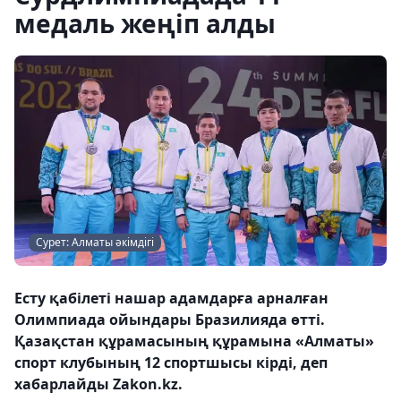
медаль жеңіп алды
Сурет: Алматы әкімдігі
Есту қабілеті нашар адамдарға арналған
Олимпиада ойындары Бразилияда өтті.
Қазақстан құрамасының құрамына «Алматы»
спорт клубының 12 спортшысы кірді, деп
хабарлайды Zakon.kz.