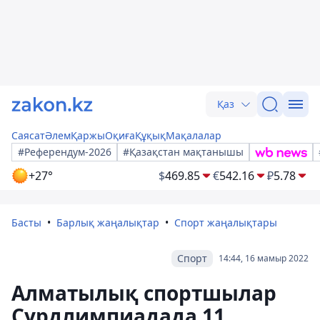
Қаз
Саясат
Әлем
Қаржы
Оқиға
Құқық
Мақалалар
#Референдум-2026
#Қазақстан мақтанышы
+27°
$
469.85
€
542.16
₽
5.78
Басты
Барлық жаңалықтар
Спорт жаңалықтары
Спорт
14:44, 16 мамыр 2022
Алматылық спортшылар
Сурдлимпиадада 11