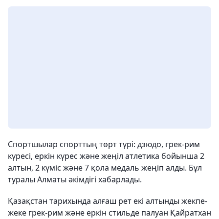
Спортшылар спорттың төрт түрі: дзюдо, грек-рим
күресі, еркін күрес және жеңіл атлетика бойынша 2
алтын, 2 күміс және 7 қола медаль жеңіп алды. Бұл
туралы Алматы әкімдігі хабарлады.
Қазақстан тарихында алғаш рет екі алтынды жекпе-
жеке грек-рим және еркін стильде палуан Қайратхан