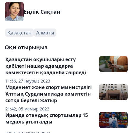
Еңлік Сақтан
Қазақстан
Алматы
Оқи отырыңыз
Қазақстан оқушылары есту
қабілеті нашар адамдарға
көмектесетін қолданба әзірледі
11:56, 27 наурыз 2023
Мәдениет және спорт министрлігі
Ұлттық Сурдлимпиада комитетін
сотқа бергелі жатыр
21:42, 05 мамыр 2022
Иранда отандық спортшылар 15
медаль ұтып алды