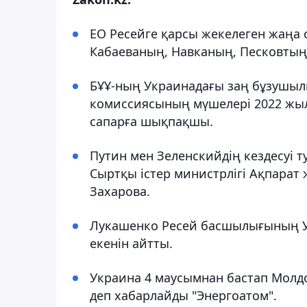
ЕО Ресейге қарсы жекелеген жаңа с
Кабаеваның, Навканың, Песковтың
БҰҰ-ның Украинадағы заң бұзушылы
комиссиясының мүшелері 2022 жыл
сапарға шықпақшы.
Путин мен Зеленскийдің кездесуі т
Сыртқы істер министрлігі Ақпарат
Захарова.
Лукашенко Ресей басшылығының Ук
екенін айтты.
Украина 4 маусымнан бастап Молд
деп хабарлайды "Энергоатом".