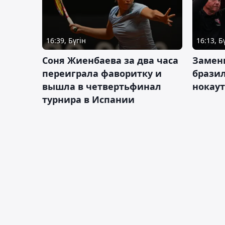
16:39, Бүгін
16:13, Б
Соня Жиенбаева за два часа
Замен
переиграла фаворитку и
брази
вышла в четвертьфинал
нокау
турнира в Испании