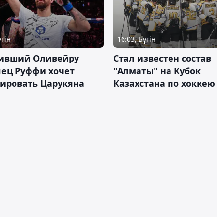
үгін
16:03, Бүгін
ивший Оливейру
Стал известен состав
лец Руффи хочет
"Алматы" на Кубок
тировать Царукяна
Казахстана по хоккею