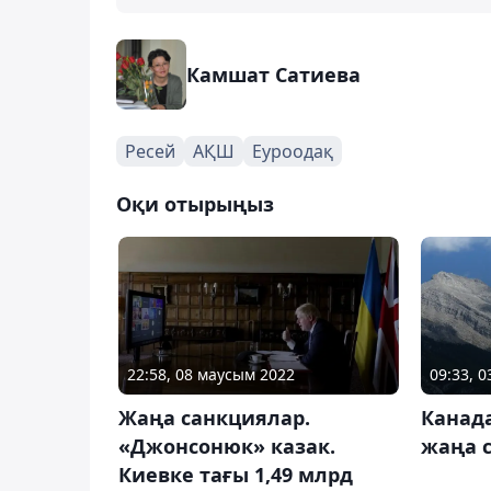
Камшат Сатиева
Ресей
АҚШ
Еуроодақ
Оқи отырыңыз
22:58, 08 маусым 2022
09:33, 
Жаңа санкциялар.
Канада
«Джонсонюк» казак.
жаңа с
Киевке тағы 1,49 млрд