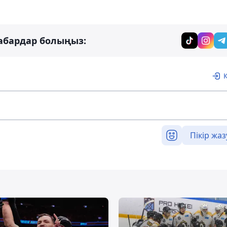
абардар болыңыз:
Пікір жаз