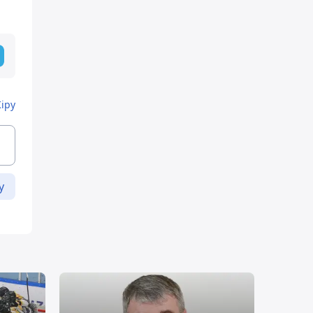
Кіру
у