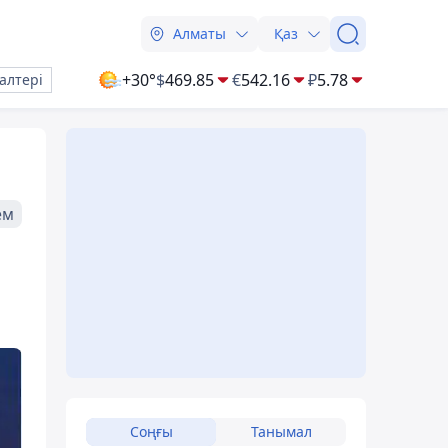
Алматы
Қаз
+30°
$
469.85
€
542.16
₽
5.78
алтері
ем
Соңғы
Танымал