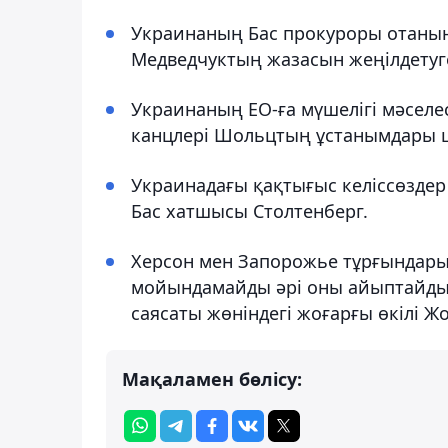
Украинаның Бас прокуроры отанын
Медведчуктың жазасын жеңілдетуге
Украинаның ЕО-ға мүшелігі мәселе
канцлері Шольцтың ұстанымдары ш
Украинадағы қақтығыс келіссөздер 
Бас хатшысы Столтенберг.
Херсон мен Запорожье тұрғындары
мойындамайды әрі оны айыптайды, -
саясаты жөніндегі жоғарғы өкілі Ж
Мақаламен бөлісу: