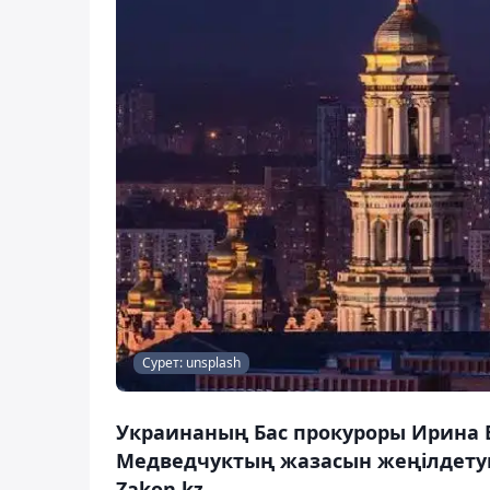
Сурет: unsplash
Украинаның Бас прокуроры Ирина 
Медведчуктың жазасын жеңілдетуг
Zakon.kz.