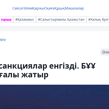
Саясат
Әлем
Қаржы
Оқиға
Құқық
Мақалалар
#Қазақмыс
#Салыстырмалы Қазақстан
#Халық бухг
ары
Әл
анкциялар енгізді. БҰҰ
рғалы жатыр