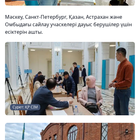
Мәскеу, Санкт-Петербург, Қазан, Астрахан және
Омбыдағы сайлау учаскелері дауыс берушілер үшін
есіктерін ашты.
Сурет: ҚР СІМ