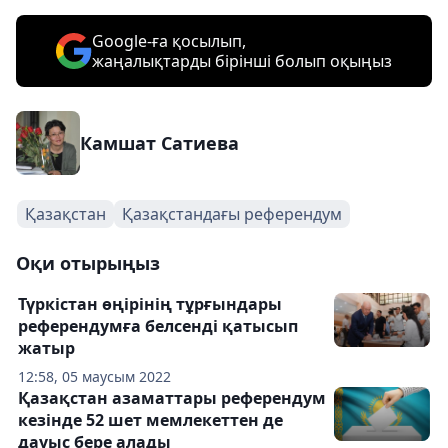
Google-ға қосылып,
жаңалықтарды бірінші болып оқыңыз
Камшат Сатиева
Қазақстан
Қазақстандағы референдум
Оқи отырыңыз
Түркістан өңірінің тұрғындары
референдумға белсенді қатысып
жатыр
12:58, 05 маусым 2022
Қазақстан азаматтары референдум
кезінде 52 шет мемлекеттен де
дауыс бере алады