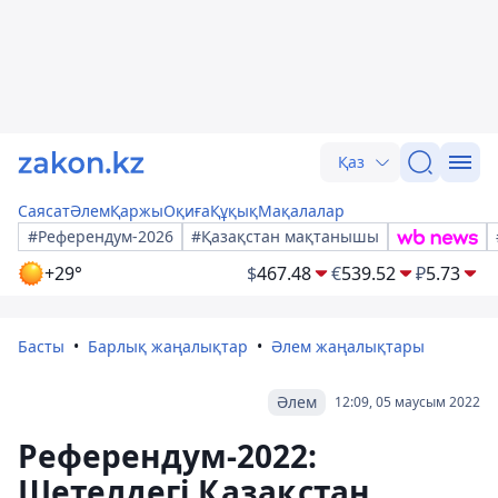
Қаз
Саясат
Әлем
Қаржы
Оқиға
Құқық
Мақалалар
#Референдум-2026
#Қазақстан мақтанышы
+29°
$
467.48
€
539.52
₽
5.73
Басты
Барлық жаңалықтар
Әлем жаңалықтары
Әлем
12:09, 05 маусым 2022
Референдум-2022:
Шетелдегі Қазақстан