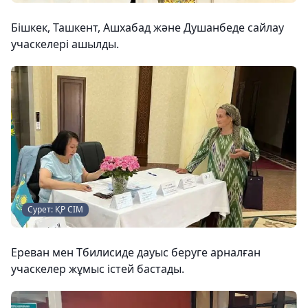
Бішкек, Ташкент, Ашхабад және Душанбеде сайлау
учаскелері ашылды.
Сурет: ҚР СІМ
Ереван мен Тбилисиде дауыс беруге арналған
учаскелер жұмыс істей бастады.