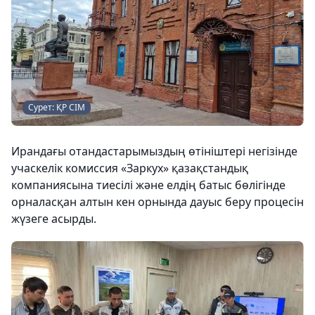
Сурет: ҚР СІМ
Ирандағы отандастарымыздың өтініштері негізінде
учаскелік комиссия «Заркух» қазақстандық
компаниясына тиесілі және елдің батыс бөлігінде
орналасқан алтын кен орнында дауыс беру процесін
жүзеге асырды.