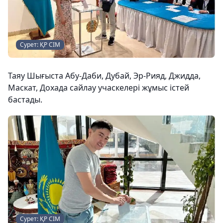
Сурет: ҚР СІМ
Таяу Шығыста Абу-Даби, Дубай, Эр-Рияд, Джидда,
Маскат, Дохада сайлау учаскелері жұмыс істей
бастады.
Сурет: ҚР СІМ