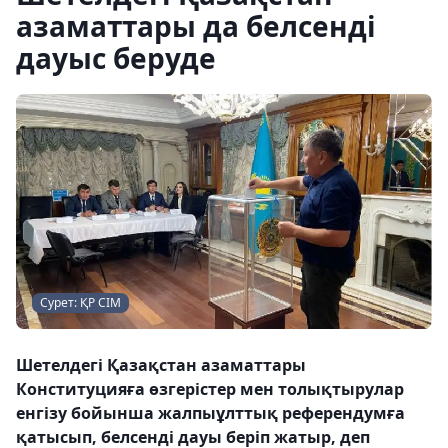
азаматтары да белсенді
дауыс беруде
Сурет: ҚР СІМ
Шетелдегі Қазақстан азаматтары
Конституцияға өзгерістер мен толықтырулар
енгізу бойынша жалпыұлттық референдумға
қатысып, белсенді дауы беріп жатыр, деп