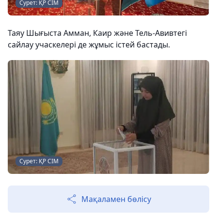
Сурет: ҚР СІМ
Таяу Шығыста Амман, Каир және Тель-Авивтегі
сайлау учаскелері де жұмыс істей бастады.
Сурет: ҚР СІМ
Мақаламен бөлісу