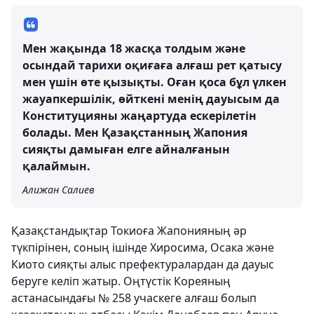
Мен жақында 18 жасқа толдым және
осындай тарихи оқиғаға алғаш рет қатысу
мен үшін өте қызықты. Оған қоса бұл үлкен
жауапкершілік, өйткені менің дауысым да
Конституцияны жаңартуда ескерілетін
болады. Мен Қазақстанның Жапония
сияқты дамыған елге айналғанын
қалаймын.
Алижан Салиев
Қазақстандықтар Токиоға Жапонияның әр
түкпірінен, соның ішінде Хиросима, Осака және
Киото сияқты алыс префектуралардан да дауыс
беруге келіп жатыр. Оңтүстік Кореяның
астанасындағы № 258 учаскеге алғаш болып