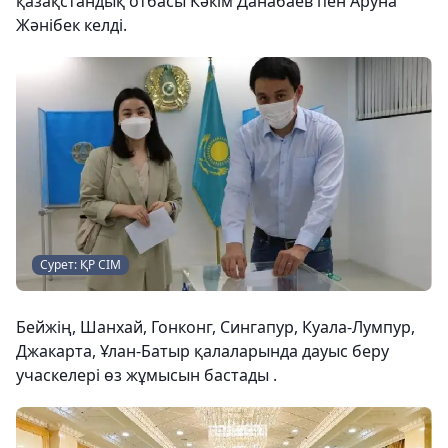
қазақстандық отбасы Кәкім Данабаев пен Аруна
Жәнібек келді.
Сурет: ҚР СІМ
Бейжің, Шанхай, Гонконг, Сингапур, Куала-Лумпур,
Джакарта, Ұлан-Батыр қалаларында дауыс беру
учаскелері өз жұмысын бастады .