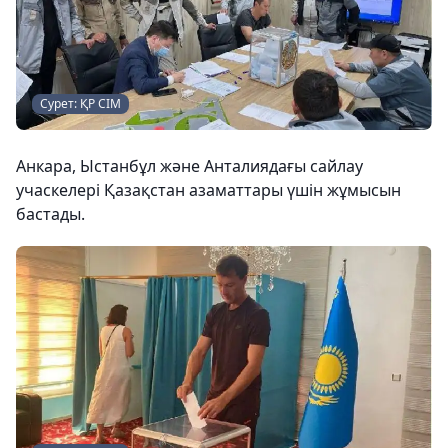
Сурет: ҚР СІМ
Анкара, Ыстанбұл және Анталиядағы сайлау
учаскелері Қазақстан азаматтары үшін жұмысын
бастады.