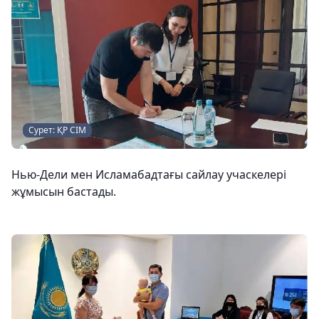
Сурет: ҚР СІМ
Нью-Дели мен Исламабадтағы сайлау учаскелері
жұмысын бастады.