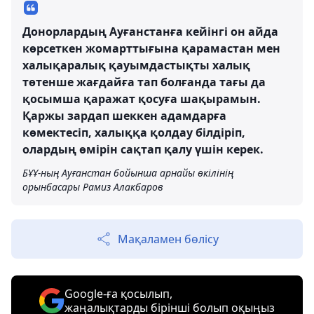
Донорлардың Ауғанстанға кейінгі он айда
көрсеткен жомарттығына қарамастан мен
халықаралық қауымдастықты халық
төтенше жағдайға тап болғанда тағы да
қосымша қаражат қосуға шақырамын.
Қаржы зардап шеккен адамдарға
көмектесіп, халыққа қолдау білдіріп,
олардың өмірін сақтап қалу үшін керек.
БҰҰ-ның Ауғанстан бойынша арнайы өкілінің
орынбасары Рамиз Алакбаров
Мақаламен бөлісу
Google-ға қосылып,
жаңалықтарды бірінші болып оқыңыз