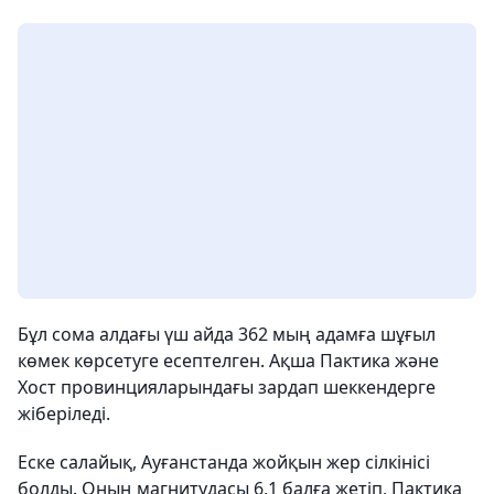
Бұл сома алдағы үш айда 362 мың адамға шұғыл
көмек көрсетуге есептелген. Ақша Пактика және
Хост провинцияларындағы зардап шеккендерге
жіберіледі.
Еске салайық, Ауғанстанда жойқын жер сілкінісі
болды. Оның магнитудасы 6,1 балға жетіп, Пактика