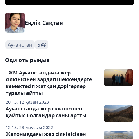
Еңлік Сақтан
Ауғанстан
БҰҰ
Оқи отырыңыз
ТЖМ Ауғанстандағы жер
сілкінісінен зардап шеккендерге
көмектесіп жатқан дәрігерлер
туралы айтты
20:13, 12 қазан 2023
Ауғанстанда жер сілкінісінен
қайтыс болғандар саны артты
12:18, 23 маусым 2022
Жапониядағы жер сілкінісінен