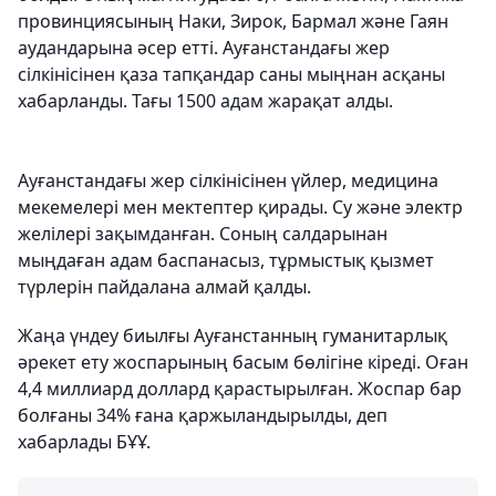
провинциясының Наки, Зирок, Бармал және Гаян
аудандарына әсер етті. Ауғанстандағы жер
сілкінісінен қаза тапқандар саны мыңнан асқаны
хабарланды. Тағы 1500 адам жарақат алды.
Ауғанстандағы жер сілкінісінен үйлер, медицина
мекемелері мен мектептер қирады. Су және электр
желілері зақымданған. Соның салдарынан
мыңдаған адам баспанасыз, тұрмыстық қызмет
түрлерін пайдалана алмай қалды.
Жаңа үндеу биылғы Ауғанстанның гуманитарлық
әрекет ету жоспарының басым бөлігіне кіреді. Оған
4,4 миллиард доллард қарастырылған. Жоспар бар
болғаны 34% ғана қаржыландырылды, деп
хабарлады БҰҰ.