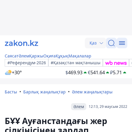
Қаз
Саясат
Әлем
Қаржы
Оқиға
Құқық
Мақалалар
#Референдум-2026
#Қазақстан мақтанышы
+30°
$
469.93
€
541.64
₽
5.71
Басты
Барлық жаңалықтар
Әлем жаңалықтары
Әлем
12:13, 29 маусым 2022
БҰҰ Ауғанстандағы жер
сілкінісінен зардап