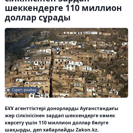
шеккендерге 110 миллион
доллар сұрады
Сурет: pixabay
БҰҰ агенттіктері донорларды Ауғанстандағы
жер сілкінісінен зардап шеккендерге көмек
көрсету үшін 110 миллион доллар бөлуге
шақырды, деп хабарлайды Zakon.kz.