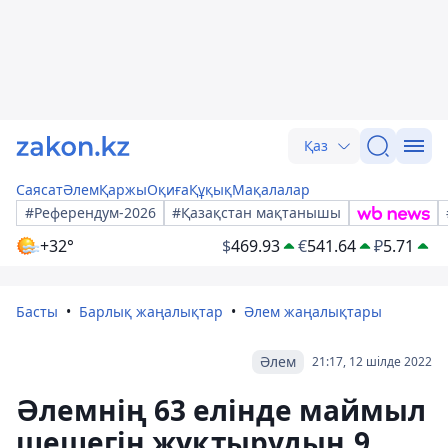
Қаз
Саясат
Әлем
Қаржы
Оқиға
Құқық
Мақалалар
#Референдум-2026
#Қазақстан мақтанышы
+32°
$
469.93
€
541.64
₽
5.71
Басты
Барлық жаңалықтар
Әлем жаңалықтары
Әлем
21:17, 12 шілде 2022
Әлемнің 63 елінде маймыл
шешегін жұқтырудың 9