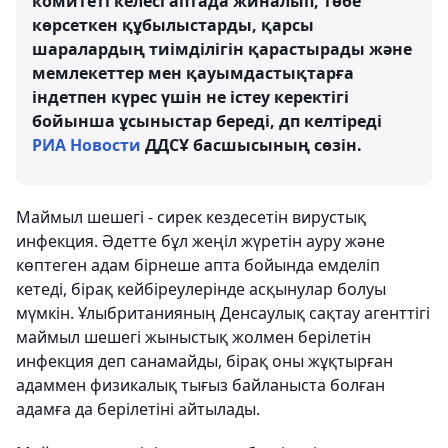
комитеті келесі аптада жиналып, төбе
көрсеткен құбылыстарды, қарсы
шаралардың тиімділігін қарастырады және
мемлекеттер мен қауымдастықтарға
індетпен күрес үшін не істеу керектігі
бойынша ұсыныстар береді, дп келтіреді
РИА Новости
ДДСҰ басшысының сөзін.
Маймыл шешегі - сирек кездесетін вирустық
инфекция. Әдетте бұл жеңіл жүретін ауру және
көптеген адам бірнеше апта бойында емделіп
кетеді, бірақ кейбіреулерінде асқынулар болуы
мүмкін. Ұлыбританияның Денсаулық сақтау агенттігі
маймыл шешегі жыныстық жолмен берілетін
инфекция деп санамайды, бірақ оны жұқтырған
адаммен физикалық тығыз байланыста болған
адамға да берілетіні айтылады.