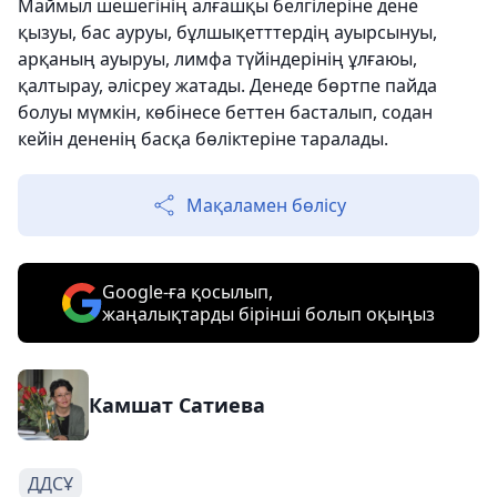
Маймыл шешегінің алғашқы белгілеріне дене
қызуы, бас ауруы, бұлшықетттердің ауырсынуы,
арқаның ауыруы, лимфа түйіндерінің ұлғаюы,
қалтырау, әлісреу жатады. Денеде бөртпе пайда
болуы мүмкін, көбінесе беттен басталып, содан
кейін дененің басқа бөліктеріне таралады.
Мақаламен бөлісу
Google-ға қосылып,
жаңалықтарды бірінші болып оқыңыз
Камшат Сатиева
ДДСҰ