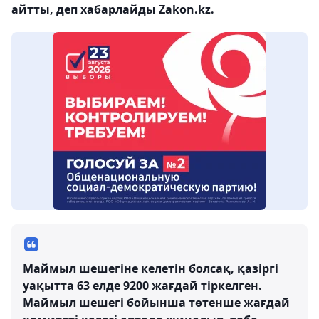
айтты, деп хабарлайды Zakon.kz.
Маймыл шешегіне келетін болсақ, қазіргі
уақытта 63 елде 9200 жағдай тіркелген.
Маймыл шешегі бойынша төтенше жағдай