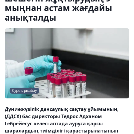
мыңнан астам жағдайы
анықталды
Сурет: pixabay
Дүниежүзілік денсаулық сақтау ұйымының
(ДДСҰ) бас директоры Тедрос Адханом
Гебрейесус келесі аптада ауруға қарсы
шаралардың тиімділігі қарастырылатынын