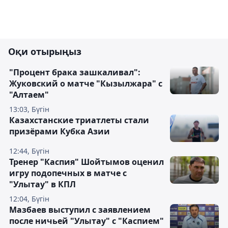
Оқи отырыңыз
"Процент брака зашкаливал":
Жуковский о матче "Кызылжара" с
"Алтаем"
13:03, Бүгін
Казахстанские триатлеты стали
призёрами Кубка Азии
12:44, Бүгін
Тренер "Каспия" Шойтымов оценил
игру подопечных в матче с
"Улытау" в КПЛ
12:04, Бүгін
Мазбаев выступил с заявлением
после ничьей "Улытау" с "Каспием"