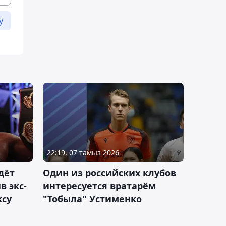
у
22:19, 07 тамыз 2026
дёт
Один из российских клубов
 экс-
интересуется вратарём
ксу
"Тобыла" Устименко