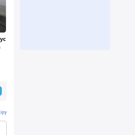
ус
а
Кіру