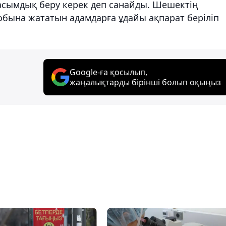
асымдық беру керек деп санайды. Шешектің
обына жататын адамдарға ұдайы ақпарат беріліп
Google-ға қосылып,
жаңалықтарды бірінші болып оқыңыз