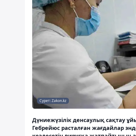
Сурет: Zakon.kz
Дүниежүзілік денсаулық сақтау ұй
Гебрейюс расталған жағдайлар энде
кездесетін вирусқа жатпайтынын а