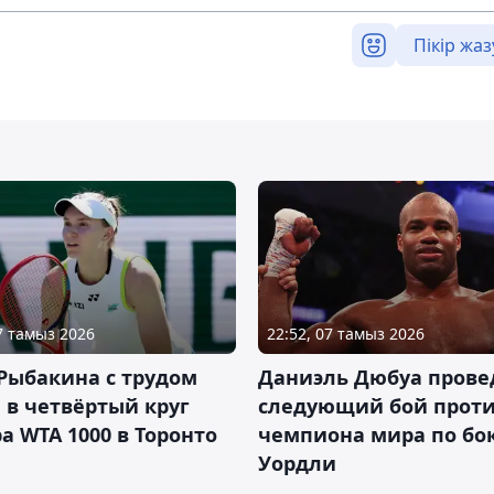
Пікір жаз
07 тамыз 2026
22:52, 07 тамыз 2026
Рыбакина с трудом
Даниэль Дюбуа прове
в четвёртый круг
следующий бой против
а WTA 1000 в Торонто
чемпиона мира по бо
Уордли