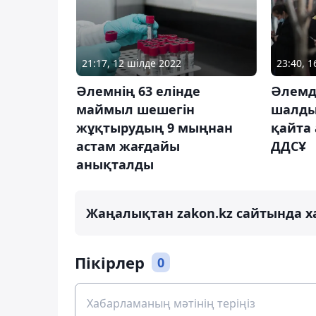
21:17, 12 шілде 2022
23:40, 
Әлемнің 63 елінде
Әлемд
маймыл шешегін
шалды
жұқтырудың 9 мыңнан
қайта 
астам жағдайы
ДДСҰ
анықталды
Жаңалықтан zakon.kz сайтында х
Пікірлер
0