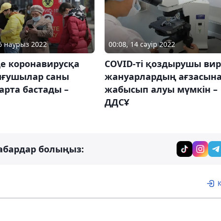
16 наурыз 2022
00:08, 14 сәуір 2022
е коронавирусқа
COVID-ті қоздырушы вир
ғушылар саны
жануарлардың ағзасын
арта бастады –
жабысып алуы мүмкін –
ДДСҰ
абардар болыңыз: