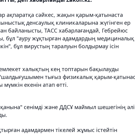
ар ақпаратқа сәйкес, жақын қарым-қатынаста
 жыныстық денсаулық клиникаларына жүгінген ер
ған байланысты, ТАСС хабарлағандай, Гебрейюс
ы, бұл "ауру жұқтырған адамдардың медициналық
мкін", бұл вирустың таралуын болдырмау ісін
емлекет халықтың кең топтарын бақылауды
 "шалдығушымен тығыз физикалық қарым-қатына
 мүмкін екенін атап өтті.
қанына" сенімді және ДДСҰ маймыл шешегінің әлі
ды.
тырған адамдармен тікелей жұмыс істейтін