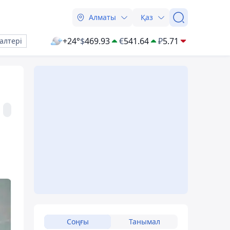
Алматы
Қаз
+24°
$
469.93
€
541.64
₽
5.71
алтері
Соңғы
Танымал