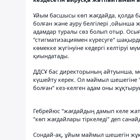
Ұйым басшысы көп жағдайда, қолда б
болған және ауру белгілері ,ойынша
адамдар туралы сөз болып отыр. Осы
"стигматизациямен күресуге" шақырд
көмекке жүгінуіне кедергі келтіруі мү
қиындатады.
ДДСҰ бас директорының айтуынша, м
күшейту керек. Ол маймыл шешегіне
болған" кез-келген адам оны жұқтыруы
Гебрейюс "жағдайдың дамып келе жат
"көп жағдайлары тіркеледі" деп санай
Сондай-ақ, ұйым маймыл шешегін жұқ