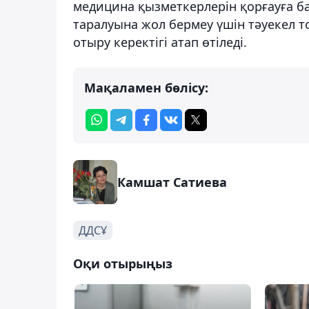
медицина қызметкерлерін қорғауға б
таралуына жол бермеу үшін тәуекел т
отыру керектігі атап өтіледі.
Мақаламен бөлісу:
Камшат Сатиева
ДДСҰ
Оқи отырыңыз