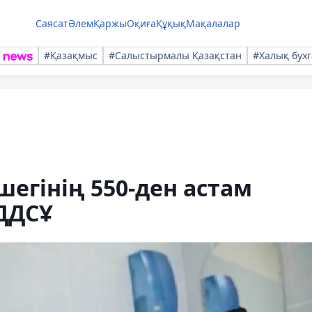
Саясат
Әлем
Қаржы
Оқиға
Құқық
Мақалалар
#Қазақмыс
#Салыстырмалы Қазақстан
#Халық бухг
егінің 550-ден астам
 ДДСҰ