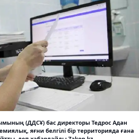
ымының (ДДСҰ) бас директоры Тедрос Адан
миялық, яғни белгілі бір территорияда ғана
йтты, деп хабарлайды Zakon.kz.