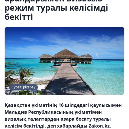
режим туралы келісімді
бекітті
Сурет: pixabay
Қазақстан үкіметінің 16 шілдедегі қаулысымен
Мальдив Республикасының үкіметімен
визалық талаптардан өзара босату туралы
келісім бекітілді, деп хабарлайды Zakon.kz.