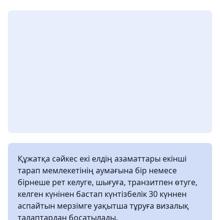
Құжатқа сәйкес екі елдің азаматтары екінші
тарап мемлекетінің аумағына бір немесе
бірнеше рет келуге, шығуға, транзитпен өтуге,
келген күнінен бастап күнтізбелік 30 күннен
аспайтын мерзімге уақытша тұруға визалық
талаптардан босатылады.