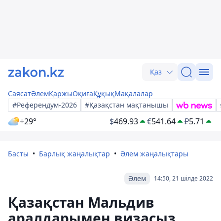
Қаз
Саясат
Әлем
Қаржы
Оқиға
Құқық
Мақалалар
#Референдум-2026
#Қазақстан мақтанышы
+29°
$
469.93
€
541.64
₽
5.71
Басты
Барлық жаңалықтар
Әлем жаңалықтары
Әлем
14:50, 21 шілде 2022
Қазақстан Мальдив
аралдарымен визасыз