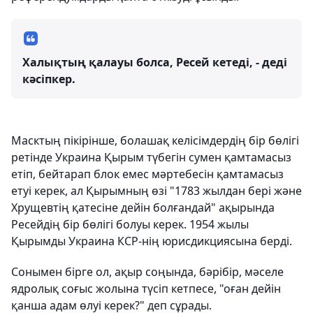
Халықтың қалауы болса, Ресей кетеді, - деді
кәсіпкер.
Масктың пікірінше, болашақ келісімдердің бір бөлігі
ретінде Украина Қырым түбегін сумен қамтамасыз
етіп, бейтарап блок емес мәртебесін қамтамасыз
етуі керек, ал Қырымның өзі "1783 жылдан бері және
Хрущевтің қатесіне дейін болғандай" ақырында
Ресейдің бір бөлігі болуы керек. 1954 жылы
Қырымды Украина КСР-нің юрисдикциясына берді.
Сонымен бірге ол, ақыр соңында, бәрібір, мәселе
ядролық соғыс жолына түсіп кетпесе, "оған дейін
қанша адам өлуі керек?" деп сұрады.