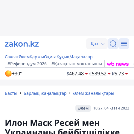
Қаз
Саясат
Әлем
Қаржы
Оқиға
Құқық
Мақалалар
#Референдум-2026
#Қазақстан мақтанышы
+30°
$
467.48
€
539.52
₽
5.73
Басты
Барлық жаңалықтар
Әлем жаңалықтары
Әлем
10:27, 04 қазан 2022
Илон Маск Ресей мен
Украинаны бейбітшілікке