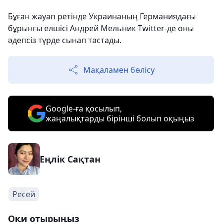
Бұған жауап ретінде Украинаның Германиядағы
бұрынғы елшісі Андрей Мельник Twitter-де оны
әдепсіз түрде сынап тастады.
Мақаламен бөлісу
Google-ға қосылып,
жаңалықтарды бірінші болып оқыңыз
Еңлік Сақтан
Ресей
Оқи отырыңыз