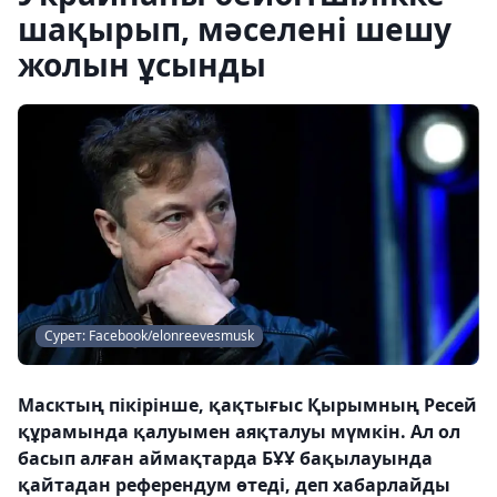
шақырып, мәселені шешу
жолын ұсынды
Сурет: Facebook/elonreevesmusk
Масктың пікірінше, қақтығыс Қырымның Ресей
құрамында қалуымен аяқталуы мүмкін. Ал ол
басып алған аймақтарда БҰҰ бақылауында
қайтадан референдум өтеді, деп хабарлайды