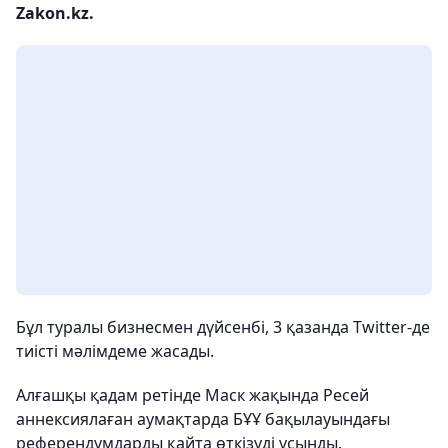
Zakon.kz.
Бұл туралы бизнесмен дүйсенбі, 3 қазанда Twitter-де
тиісті мәлімдеме жасады.
Алғашқы қадам ретінде Маск жақында Ресей
аннексиялаған аумақтарда БҰҰ бақылауындағы
референдумдарды қайта өткізуді ұсынды.