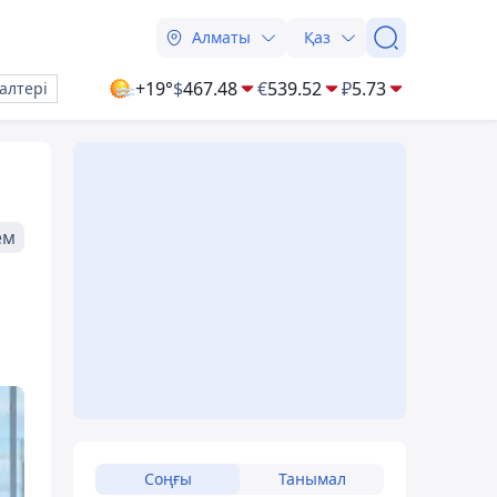
Алматы
Қаз
+19°
$
467.48
€
539.52
₽
5.73
алтері
ем
Соңғы
Танымал