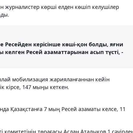
н журналистер көрші елден көшіп келушілер
ады.
е Ресейден керісінше көші-қон болды, яғни
 келген Ресей азаматтарынан асып түсті, -
ылай мобилизация жарияланғаннан кейін
к кірсе, 147 мыңы кеткен.
да Қазақстанға 7 мың Ресей азаматы келсе, 11
і комитетінің төрағасы Аслан Аталықов 1 сәуірде