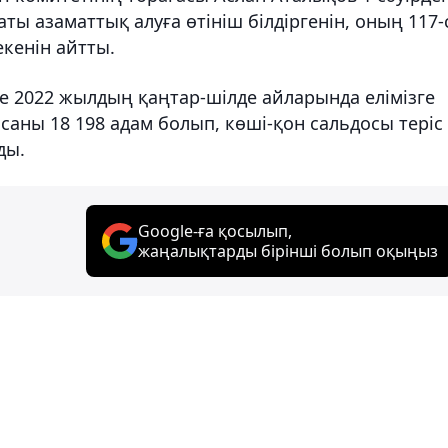
ы азаматтық алуға өтініш білдіргенін, оның 117-
екенін айтты.
е 2022 жылдың қаңтар-шілде айларында елімізге
 саны 18 198 адам болып, көші-қон сальдосы теріс
ды.
Google-ға қосылып,
жаңалықтарды бірінші болып оқыңыз