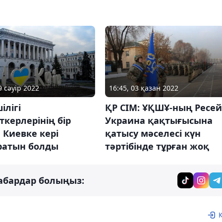
9 сәуір 2022
16:45, 03 қазан 2022
ілігі
ҚР СІМ: ҰҚШҰ-ның Ресей
керлерінің бір
Украина қақтығысына
н Киевке кері
қатысу мәселесі күн
ратын болды
тәртібінде тұрған жоқ
абардар болыңыз: