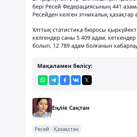
бері Ресей Федерациясының 441 азамат
Ресейден келген этникалық қазақтар 
Ұлттық статистика бюросы қыркүйект
келгендер саны 5 409 адам, кеткендер
болып, 12 789 адам болғанын хабарла
Мақаламен бөлісу:
Еңлік Сақтан
Ресей
Қазақстан