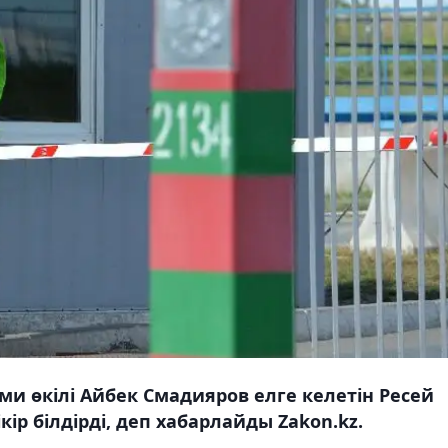
сми өкілі Айбек Смадияров елге келетін Ресей
ір білдірді, деп хабарлайды Zakon.kz.