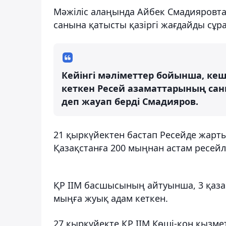
Мәжіліс алаңында Айбек Смадияровта
санына қатысты қазіргі жағдайды сұр
Кейінгі мәліметтер бойынша, кеш
кеткен Ресей азаматтарының саны
деп жауап берді Смадияров.
21 қыркүйектен бастап Ресейде жарт
Қазақстанға 200 мыңнан астам ресейлі
ҚР ІІМ басшысының айтуынша, 3 қазан
мыңға жуық адам кеткен.
27 қыркүйекте ҚР ІІМ Көші-қон қызмет