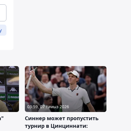
у
03:59, 07 тамыз 2026
а"
Синнер может пропустить
турнир в Цинциннати: