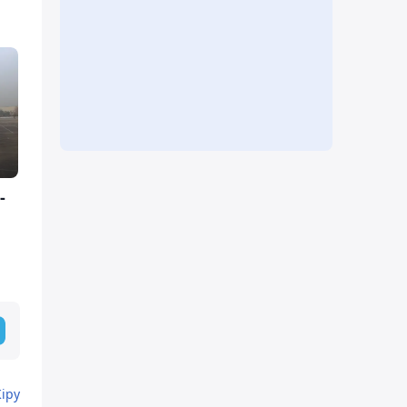
-
Кіру