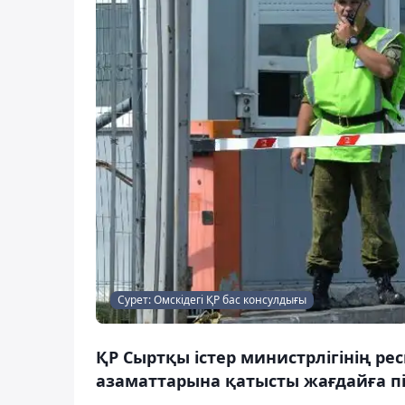
Сурет: Омскідегі ҚР бас консулдығы
ҚР Сыртқы істер министрлігінің ре
азаматтарына қатысты жағдайға пік