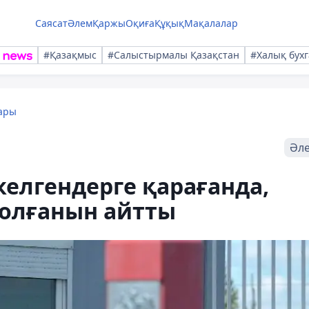
Саясат
Әлем
Қаржы
Оқиға
Құқық
Мақалалар
#Қазақмыс
#Салыстырмалы Қазақстан
#Халық бухг
ары
Әл
келгендерге қарағанда,
болғанын айтты