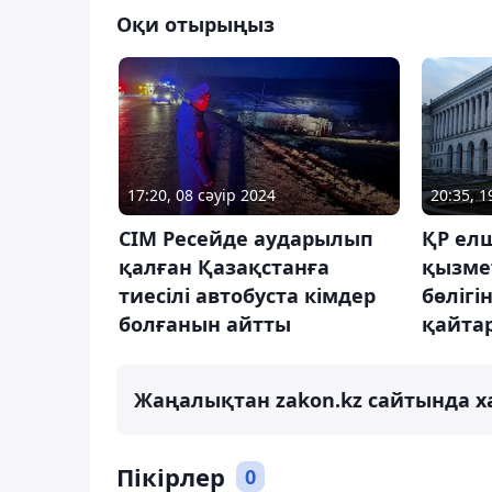
Оқи отырыңыз
17:20, 08 сәуір 2024
20:35, 1
СІМ Ресейде аударылып
ҚР елш
қалған Қазақстанға
қызмет
тиесілі автобуста кімдер
бөлігі
болғанын айтты
қайта
Жаңалықтан zakon.kz сайтында х
Пікірлер
0