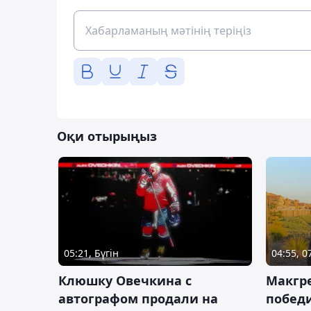
Оқи отырыңыз
05:21, Бүгін
04:55, 
Клюшку Овечкина с
Макгре
автографом продали на
победи