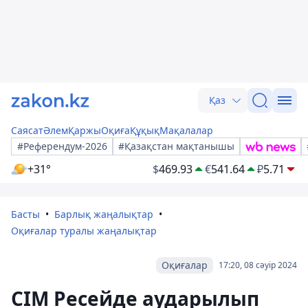
Қаз
Саясат
Әлем
Қаржы
Оқиға
Құқық
Мақалалар
#Референдум-2026
#Қазақстан мақтанышы
+31°
$
469.93
€
541.64
₽
5.71
Басты
Барлық жаңалықтар
Оқиғалар туралы жаңалықтар
Оқиғалар
17:20, 08 сәуір 2024
СІМ Ресейде аударылып