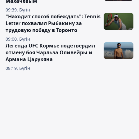
Махачевым
09:39, Бүгін
"Находит способ побеждать": Tennis
Letter похвалил Рыбакину за
трудовую победу в Торонто
09:00, Бүгін
Легенда UFC Кормье подетвердил
отмену боя Чарльза Оливейры и
Армана Царукяна
08:19, Бүгін