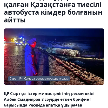
қалған Қазақстанға тиесілі
автобуста кімдер болғанын
айтты
Сурет: РФ Самара облысы прокуратурасы
ҚР Сыртқы істер министрлігінің ресми өкілі
Айбек Смадияров 8 сәуірде өткен брифинг
барысында Ресейде апатқа ұшыраған