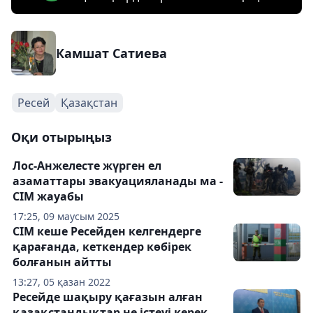
Камшат Сатиева
Ресей
Қазақстан
Оқи отырыңыз
Лос-Анжелесте жүрген ел
азаматтары эвакуацияланады ма -
СІМ жауабы
17:25, 09 маусым 2025
СІМ кеше Ресейден келгендерге
қарағанда, кеткендер көбірек
болғанын айтты
13:27, 05 қазан 2022
Ресейде шақыру қағазын алған
қазақстандықтар не істеуі керек