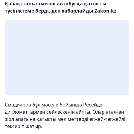
Қазақстанға тиесілі автобусқа қатысты
түсініктеме берді, деп хабарлайды Zakon.kz.
Смадияров бұл мәселе бойынша Ресейдегі
дипломаттармен сөйлескенін айтты. Олар аталған
жол апатына қатысты мәліметтерді егжей-тегжейлі
тексеріп жатыр.