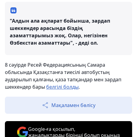
"Алдын ала ақпарат бойынша, зардап
шеккендер арасында біздің
азаматтарымыз жоқ. Олар, негізінен
Өзбекстан азаматтары", - деді ол.
8 сәуірде Ресей Федерациясының Самара
облысында Қазақстанға тиесілі автобустың
аударылып қалғаны, қаза тапқандар мен зардап
шеккендер бары
белгілі болды
.
Мақаламен бөлісу
Google-ға қосылып,
жаңалықтарды бірінші болып оқыңыз