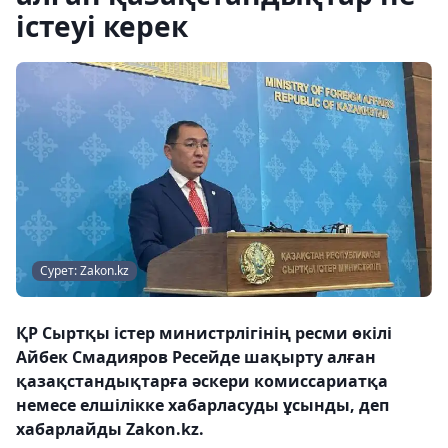
істеуі керек
Сурет: Zakon.kz
ҚР Сыртқы істер министрлігінің ресми өкілі
Айбек Смадияров Ресейде шақырту алған
қазақстандықтарға әскери комиссариатқа
немесе елшілікке хабарласуды ұсынды, деп
хабарлайды Zakon.kz.