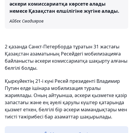
әскери комиссариатқа көрсете алады
немесе Қазақстан елшілігіне жүгіне алады.
Айбек Смадияров
2 қазанда Санкт-Петерборда тұратын 31 жастағы
Қазақстан азаматының Ресейдегі мобилизацияға
байланысты әскери комиссариатқа шақырту алғаны
белгілі болды.
Қыркүйектің 21-і күні Ресей президенті Владимир
Путин елде ішінара мобилизация туралы
жариялады. Оның айтуынша, әскери қызметке қазір
запастағы және ең әуелі қарулы күштер қатарында
қызмет еткен, белгілі бір әскери мамандықтары мен
тиісті тәжірибесі бар азаматтар шақырылады.