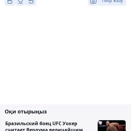
Пікір жазу
Оқи отырыңыз
Бразильский боец UFC Уокер
считает Вердума величайшим