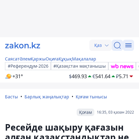
Қаз
Саясат
Әлем
Қаржы
Оқиға
Құқық
Мақалалар
#Референдум-2026
#Қазақстан мақтанышы
+31°
$
469.93
€
541.64
₽
5.71
Басты
Барлық жаңалықтар
Қоғам тынысы
Қоғам
16:35, 03 қазан 2022
Ресейде шақыру қағазын
алған қазақстандықтар не