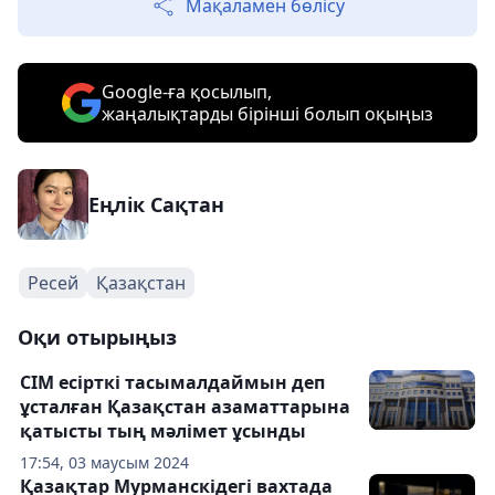
Мақаламен бөлісу
Google-ға қосылып,
жаңалықтарды бірінші болып оқыңыз
Еңлік Сақтан
Ресей
Қазақстан
Оқи отырыңыз
СІМ есірткі тасымалдаймын деп
ұсталған Қазақстан азаматтарына
қатысты тың мәлімет ұсынды
17:54, 03 маусым 2024
Қазақтар Мурманскідегі вахтада