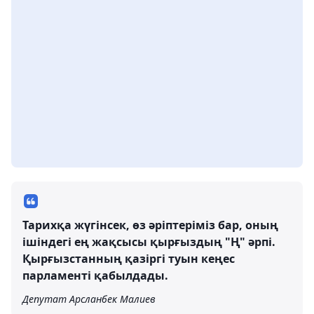
Тарихқа жүгінсек, өз әріптеріміз бар, оның
ішіндегі ең жақсысы қырғыздың "Ң" әрпі.
Қырғызстанның қазіргі туын кеңес
парламенті қабылдады.
Депутат Арсланбек Малиев