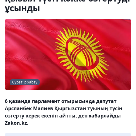
ұсынды
Сурет: pixabay
6 қазанда парламент отырысында депутат
Арсланбек Малиев Қырғызстан туының түсін
өзгерту керек екенін айтты, деп хабарлайды
Zakon.kz.