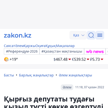
Қаз
Саясат
Әлем
Қаржы
Оқиға
Құқық
Мақалалар
#Референдум-2026
#Қазақстан мақтанышы
+19°
$
467.48
€
539.52
₽
5.73
Басты
Барлық жаңалықтар
Әлем жаңалықтары
Әлем
11:18, 07 қазан 2022
Қырғыз депутаты тудағы
қызыл түсті көкке өзгертуді