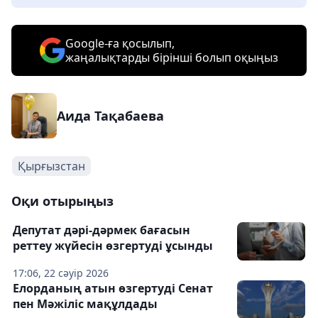
Google-ға қосылып,
жаңалықтарды бірінші болып оқыңыз
Аида Тақабаева
Қырғызстан
Оқи отырыңыз
Депутат дәрі-дәрмек бағасын
реттеу жүйесін өзгертуді ұсынды
17:06, 22 сәуір 2026
Елорданың атын өзгертуді Сенат
пен Мәжіліс мақұлдады