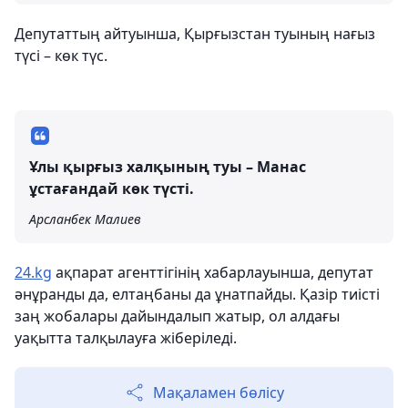
Депутаттың айтуынша, Қырғызстан туының нағыз
түсі – көк түс.
Ұлы қырғыз халқының туы – Манас
ұстағандай көк түсті.
Арсланбек Малиев
24.kg
ақпарат агенттігінің хабарлауынша, депутат
әнұранды да, елтаңбаны да ұнатпайды. Қазір тиісті
заң жобалары дайындалып жатыр, ол алдағы
уақытта талқылауға жіберіледі.
Мақаламен бөлісу