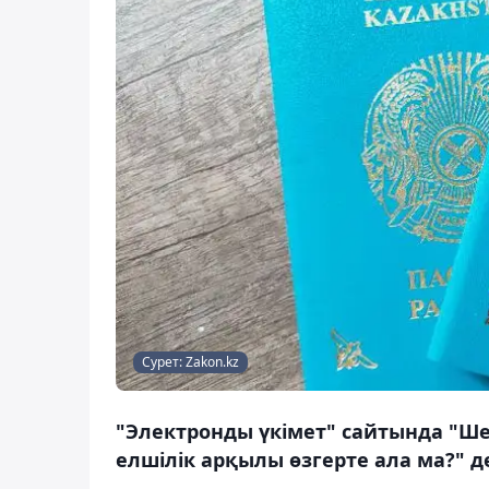
Сурет: Zakon.kz
"Электронды үкімет" сайтында "Ш
елшілік арқылы өзгерте ала ма?" д