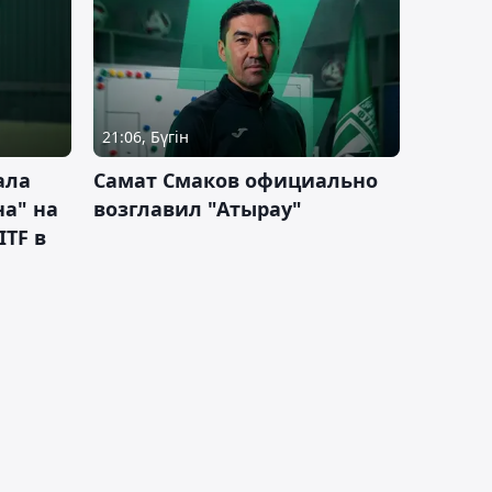
21:06, Бүгін
ала
Самат Смаков официально
а" на
возглавил "Атырау"
ITF в