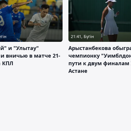
үгін
21:41, Бүгін
й" и "Улытау"
Арыстанбекова обыгр
и вничью в матче 21-
чемпионку "Уимблдон
а КПЛ
пути к двум финалам 
Астане