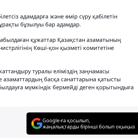
летсіз адамдарға және өмір сүру қабілетін
ұрақты бұзылуы бар адамдар.
қабылдаған құжаттар Қазақстан азаматының
нистрлігінің Көші-қон қызметі комитетіне
жаттандыру туралы еліміздің заңнамасы
е азаматтардың басқа санаттарына қатысты
былдауға мүмкіндік бермейді деген қорытындыға
Google-ға қосылып,
жаңалықтарды бірінші болып оқыңыз