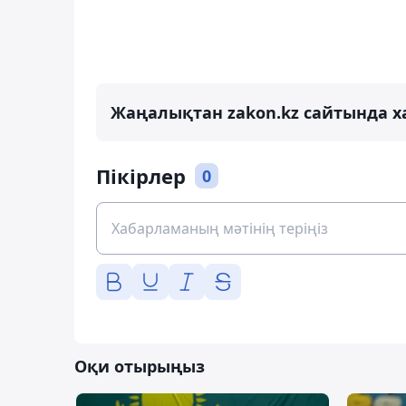
Жаңалықтан zakon.kz сайтында х
Пікірлер
0
Оқи отырыңыз