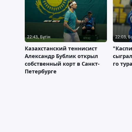
22:43, Бүгін
22:03, Б
Казахстанский теннисист
"Каспи
Александр Бублик открыл
сыграл
собственный корт в Санкт-
го тур
Петербурге