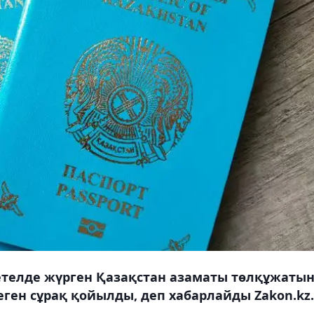
етелде жүрген Қазақстан азаматы төлқұжаты
еген сұрақ қойылды, деп хабарлайды Zakon.kz.