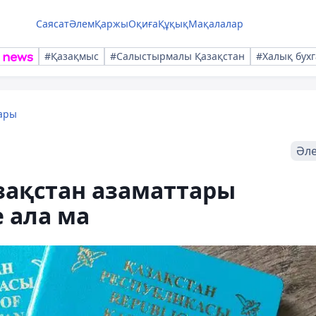
Саясат
Әлем
Қаржы
Оқиға
Құқық
Мақалалар
#Қазақмыс
#Салыстырмалы Қазақстан
#Халық бухг
ары
Әл
зақстан азаматтары
 ала ма