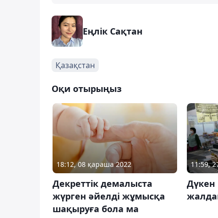
Еңлік Сақтан
Қазақстан
Оқи отырыңыз
18:12, 08 қараша 2022
11:59, 
Декреттік демалыста
Дүкен
жүрген әйелді жұмысқа
жалда
шақыруға бола ма