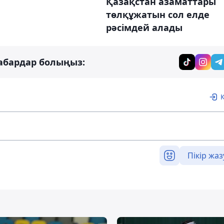
Қазақстан азаматтары
төлқұжатын сол елде
рәсімдей алады
абардар болыңыз:
Пікір жаз