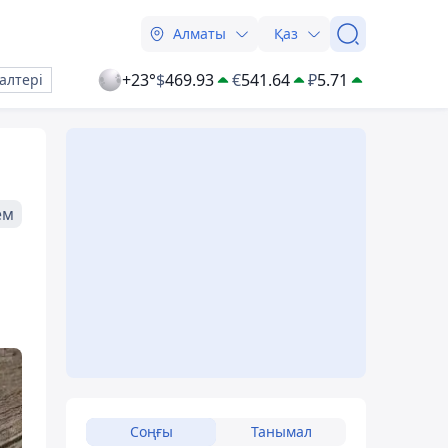
Алматы
Қаз
+23°
$
469.93
€
541.64
₽
5.71
алтері
ем
Соңғы
Танымал