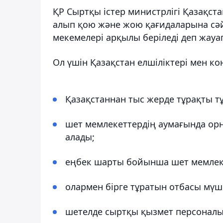
ҚР Сыртқы істер министрлігі Қазақст
алып қою және жою қағидаларына сәй
мекемелері арқылы беріледі деп жауап
Ол үшін Қазақстан елшіліктері мен к
Қазақстаннан тыс жерде тұрақты т
шет мемлекеттердің аумағында орна
алады;
еңбек шарты бойынша шет мемлеке
олармен бірге тұратын отбасы мүше
шетелде сыртқы қызмет персоналы