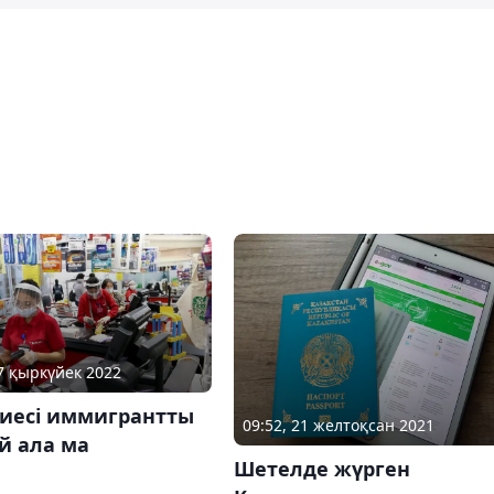
27 қыркүйек 2022
 иесі иммигрантты
09:52, 21 желтоқсан 2021
й ала ма
Шетелде жүрген