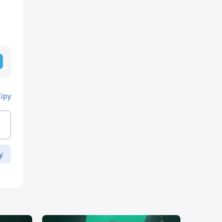
Кіру
у