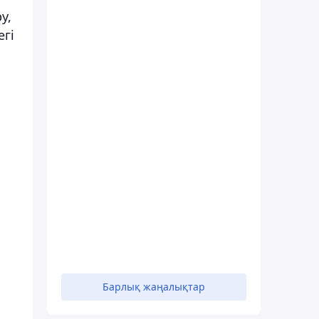
у,
гі
Барлық жаңалықтар