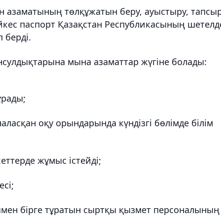
ан азаматының төлқұжатын беру, ауыстыру, тапсыр
кес паспорт Қазақстан Республикасының шетелде
 берді.
онсулдықтарына мына азаматтар жүгіне болады:
ұрады;
ласқан оқу орындарында күндізгі бөлімде білім
ттерде жұмыс істейді;
сі;
мен бірге тұратын сыртқы қызмет персоналының