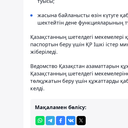
туысы;
жасына байланысты өзін күтуге қабі
шектейтін дене функцияларының т
Қазақстанның шетелдегі мекемелері 
паспортын беру үшін ҚР Ішкі істер ми
жіберіледі.
Ведомство Қазақстан азаматтарын құ
Қазақстанның шетелдегі мекемелерін
төлқұжатын беру үшін құжаттарды қа
келді.
Мақаламен бөлісу: