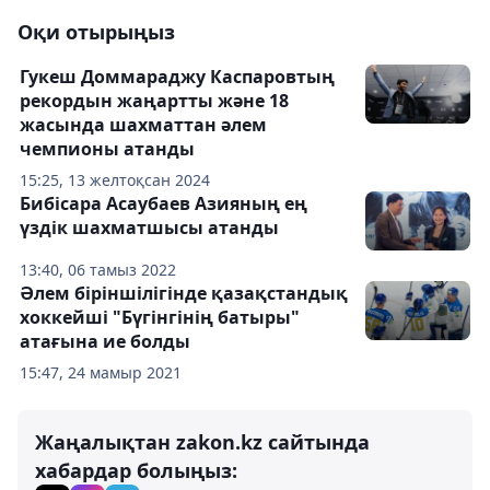
Оқи отырыңыз
Гукеш Доммараджу Каспаровтың
рекордын жаңартты және 18
жасында шахматтан әлем
чемпионы атанды
15:25, 13 желтоқсан 2024
Бибісара Асаубаев Азияның ең
үздік шахматшысы атанды
13:40, 06 тамыз 2022
Әлем біріншілігінде қазақстандық
хоккейші "Бүгінгінің батыры"
атағына ие болды
15:47, 24 мамыр 2021
Жаңалықтан zakon.kz сайтында
хабардар болыңыз: