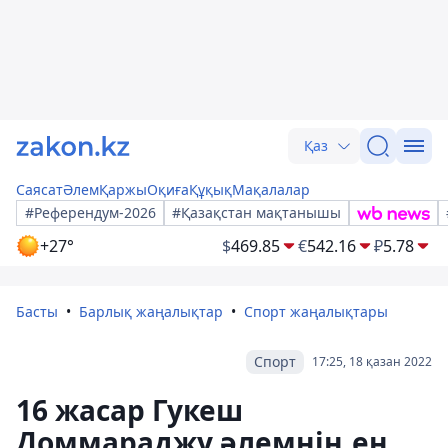
Қаз
Саясат
Әлем
Қаржы
Оқиға
Құқық
Мақалалар
#Референдум-2026
#Қазақстан мақтанышы
+27°
$
469.85
€
542.16
₽
5.78
Басты
Барлық жаңалықтар
Спорт жаңалықтары
Спорт
17:25, 18 қазан 2022
16 жасар Гукеш
Доммараджу әлемнің ең