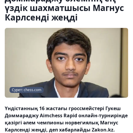
үздік шахматшысы Магнус
Карлсенді жеңді
Сурет: chess.com
Үндістанның 16 жастағы гроссмейстері Гукеш
Доммараджу Aimchess Rapid онлайн-турнирінде
қазіргі әлем чемпионы норвегиялық Магнус
Карлсенді жеңді, деп хабарлайды Zakon.kz.