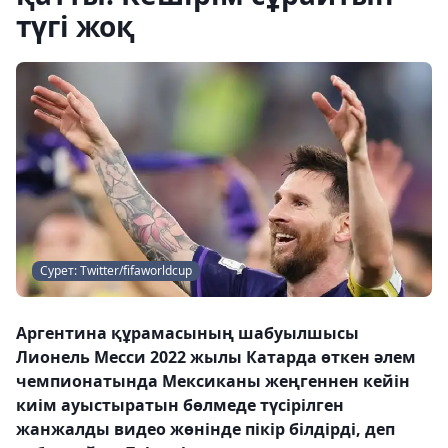
түгі жоқ
Сурет: Twitter/fifaworldcup
Аргентина құрамасының шабуылшысы
Лионель Месси 2022 жылы Катарда өткен әлем
чемпионатында Мексиканы жеңгеннен кейін
киім ауыстыратын бөлмеде түсірілген
жанжалды видео жөнінде пікір білдірді, деп