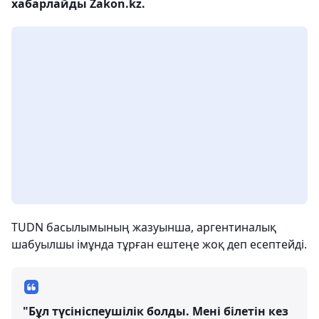
хабарлайды Zakon.kz.
TUDN басылымының жазуынша, аргентиналық
шабуылшы імұнда тұрған ештеңе жоқ деп есептейді.
"Бұл түсініспеушілік болды. Мені білетін кез