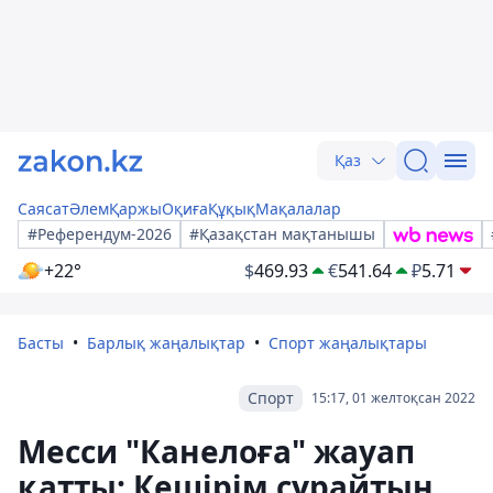
Қаз
Саясат
Әлем
Қаржы
Оқиға
Құқық
Мақалалар
#Референдум-2026
#Қазақстан мақтанышы
+22°
$
469.93
€
541.64
₽
5.71
Басты
Барлық жаңалықтар
Спорт жаңалықтары
Спорт
15:17, 01 желтоқсан 2022
Месси "Канелоға" жауап
қатты: Кешірім сұрайтын