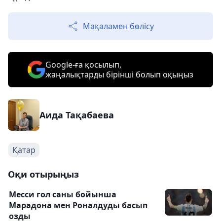
Мақаламен бөлісу
Google-ға қосылып,
жаңалықтарды бірінші болып оқыңыз
Аида Тақабаева
Қатар
Оқи отырыңыз
Месси гол саны бойынша
Марадона мен Роналдуды басып
озды