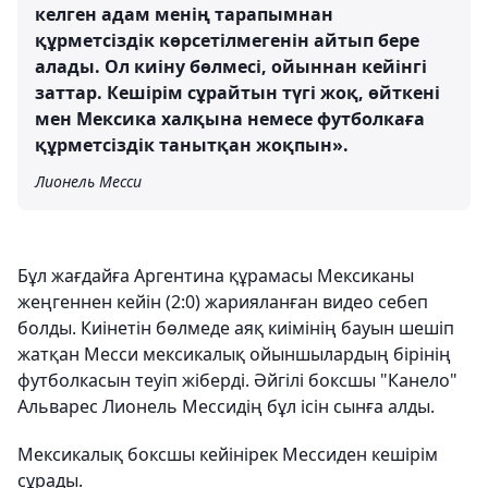
келген адам менің тарапымнан
құрметсіздік көрсетілмегенін айтып бере
алады. Ол киіну бөлмесі, ойыннан кейінгі
заттар. Кешірім сұрайтын түгі жоқ, өйткені
мен Мексика халқына немесе футболкаға
құрметсіздік танытқан жоқпын».
Лионель Месси
Бұл жағдайға Аргентина құрамасы Мексиканы
жеңгеннен кейін (2:0) жарияланған видео себеп
болды. Киінетін бөлмеде аяқ киімінің бауын шешіп
жатқан Месси мексикалық ойыншылардың бірінің
футболкасын теуіп жіберді. Әйгілі боксшы "Канело"
Альварес Лионель Мессидің бұл ісін сынға алды.
Мексикалық боксшы кейінірек Мессиден кешірім
сұрады.