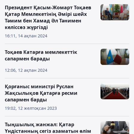
Президент Қасым-Жомарт Тоқаев
Қатар Мемлекетінің Әмірі шейх
Тәмим бен Хамад Әл Тәнимен
келіссөз жүргізді
16:11, 14 ақпан 2024
Тоқаев Катарға мемлекеттік
сапармен барады
12:06, 12 ақпан 2024
Қорғаныс министрі Руслан
Жақсылықов Қатарға ресми
сапармен барды
19:02, 12 желтоқсан 2023
Тыңшылық жанжал: Қатар
Үндістанның сегіз азаматын өлім