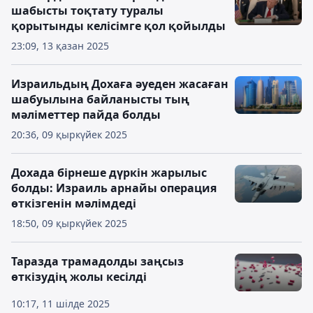
шабысты тоқтату туралы
қорытынды келісімге қол қойылды
23:09, 13 қазан 2025
Израильдың Дохаға әуеден жасаған
шабуылына байланысты тың
мәліметтер пайда болды
20:36, 09 қыркүйек 2025
Дохада бірнеше дүркін жарылыс
болды: Израиль арнайы операция
өткізгенін мәлімдеді
18:50, 09 қыркүйек 2025
Таразда трамадолды заңсыз
өткізудің жолы кесілді
10:17, 11 шілде 2025