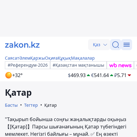
Қаз
Саясат
Әлем
Қаржы
Оқиға
Құқық
Мақалалар
#Референдум-2026
#Қазақстан мақтанышы
+32°
$
469.93
€
541.64
₽
5.71
Қатар
Басты
Тегтер
Қатар
"Тақырып бойынша соңғы жаңалықтарды оқыңыз
【[Қатар]】Парсы шығанағының Қатар түбегіндегі
мемлекет. Негізгі байлығы – мұнай. ✅ Ең өзекті