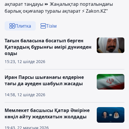
ақпарат таңдауы ⏩ Жаңалықтар порталындағы
барлық оқиғалар туралы ақпарат ⚡ Zakon.KZ"
Плитка
Тізім
Тағын баласына босатып берген
Қатардың бұрынғы әмірі дүниеден
озды
15:23, 12 шілде 2026
Иран Парсы шығанағы елдеріне
тағы да әуеден шабуыл жасады
14:58, 12 шілде 2026
Мемлекет басшысы Қатар Әміріне
көңіл айту жеделхатын жолдады
19:43, 22 маусым 2026