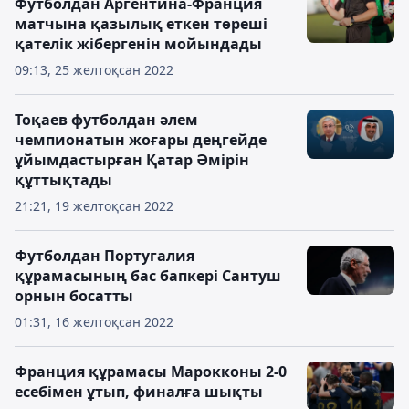
Футболдан Аргентина-Франция
матчына қазылық еткен төреші
қателік жібергенін мойындады
09:13, 25 желтоқсан 2022
Тоқаев футболдан әлем
чемпионатын жоғары деңгейде
ұйымдастырған Қатар Әмірін
құттықтады
21:21, 19 желтоқсан 2022
Футболдан Португалия
құрамасының бас бапкері Сантуш
орнын босатты
01:31, 16 желтоқсан 2022
Франция құрамасы Марокконы 2-0
есебімен ұтып, финалға шықты