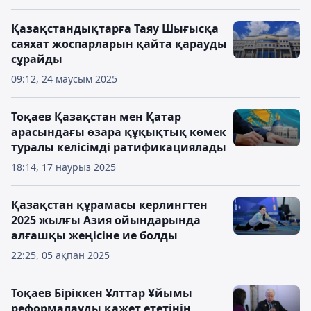
Қазақстандықтарға Таяу Шығысқа
саяхат жоспарларын қайта қарауды
сұрайды
09:12, 24 маусым 2025
Тоқаев Қазақстан мен Қатар
арасындағы өзара құқықтық көмек
туралы келісімді ратификациялады
18:14, 17 наурыз 2025
Қазақстан құрамасы керлингтен
2025 жылғы Азия ойындарында
алғашқы жеңісіне ие болды
22:25, 05 ақпан 2025
Тоқаев Біріккен Ұлттар Ұйымы
реформалауды қажет ететінін