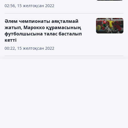
02:56, 15 желтоқсан 2022
Әлем чемпионаты аяқталмай
жатып, Марокко құрамасының
футболшысына талас басталып
кетті
00:22, 15 желтоқсан 2022
Финалға дейін бір қадам: Франция
мен Марокко ӘЧ-2022 1/2 матчында
Русский язык
кездеседі
Қазақ тілі
15:06, 14 желтоқсан 2022
Аргентина – Хорватия:
командалардың финалға
шығуының қандай мүмкіндігі бар
16:21, 13 желтоқсан 2022